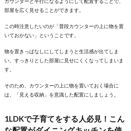
カウンターと平行になるようにして配置することで、
内にもたらす効果とは？
部屋を広く見せることができます。
夏の暑さをどう乗り越えるか、対策を考える方
この時注意したいのが「普段カウンターの上に物を置
も多いのではないでしょうか。そんな暑さ対策
いておかない」ということです。
の一つに...
物を置きっぱなしにしてしまうと生活感が出てしま
い、すっきりとした部屋に見せにくくなってしまいま
窓のビートとはどのパーツ！？カビ
す。
取りや交換方法もご紹介！
そのため、カウンターの上に物を置いておく場合に
窓のパーツの中にはビートというものがありま
は、「見える収納」を意識した配置にしましょう。
すが、それについて詳しくご存知ない方も多い
でしょう。...
1LDKで子育てをする人必見！こん
な配置がダイニングキッチンを使
賃貸でも簡単にできる窓の防寒対策