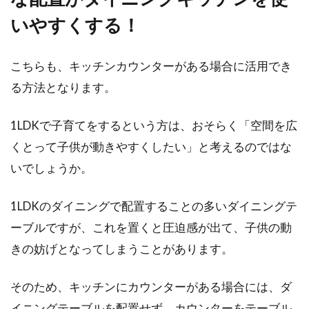
と100均で揃えられる物
いやすくする！
寒い冬の時期は、「部屋の中が寒い」「部屋が
こちらも、キッチンカウンターがある場合に活用でき
温まるのが遅い」「窓から隙間風が入る」「暖
る方法となります。
房を消すとすぐ...
1LDKで子育てをするという方は、おそらく「空間を広
くとって子供が動きやすくしたい」と考えるのではな
長押は無印良品がおすすめ！機能的
いでしょうか。
で玄関やリビングで大活躍
1LDKのダイニングで配置することの多いダイニングテ
北欧をモチーフにした生活雑貨が多い無印良品
は、ファンの方が多いブランドです。無印良品
ーブルですが、これを置くと圧迫感が出て、子供の動
には...
きの妨げとなってしまうことがあります。
そのため、キッチンにカウンターがある場合には、ダ
1LDKアパートのおすすめレイアウ
イニングテーブルを配置せず、カウンターをテーブル