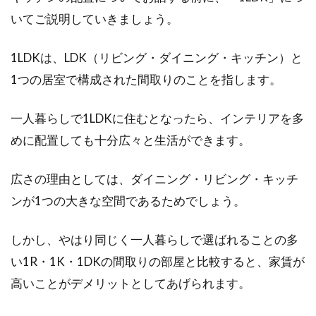
アパートの窓に貼った結露防止シー
いてご説明していきましょう。
トをはがす！その手順とは
1LDKは、LDK（リビング・ダイニング・キッチン）と
アパートの退去が決まれば、お部屋の原状回復
1つの居室で構成された間取りのことを指します。
をしなければなりませんね。その際、窓に結露
防止シー...
一人暮らしで1LDKに住むとなったら、インテリアを多
めに配置しても十分広々と生活ができます。
窓にプチプチを貼るとメリットが！
広さの理由としては、ダイニング・リビング・キッチ
結露防止に寒さ対策まで
ンが1つの大きな空間であるためでしょう。
インターネットで買い物をしたときなど、商品
を梱包するために使われている「プチプチ」と
しかし、やはり同じく一人暮らしで選ばれることの多
呼ばれるアイ...
い1R・1K・1DKの間取りの部屋と比較すると、家賃が
高いことがデメリットとしてあげられます。