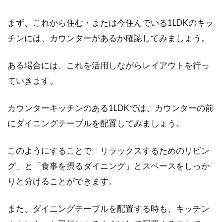
族3人が仲良く暮らすために
まず、これから住む・または今住んでいる1LDKのキッ
チンには、カウンターがあるか確認してみましょう。
2DKで暮らすことを考えている方の中には、夫
婦と子供1人の家族3人暮らしであることも多い
ある場合には、これを活用しながらレイアウトを行っ
ものです...
ていきます。
カウンターキッチンのある1LDKでは、カウンターの前
防音したい方必見！賃貸アパートで
にダイニングテーブルを配置してみましょう。
気になる騒音をdiyで対策
このようにすることで「リラックスするためのリビン
賃貸アパートに住んでいると、周りのお宅の生
活音が気になるものです。また、周りから音が
グ」と「食事を摂るダイニング」とスペースをしっか
聞こえて...
りと分けることができます。
また、ダイニングテーブルを配置する時も、キッチン
暑さ対策には窓にすだれを設置！室