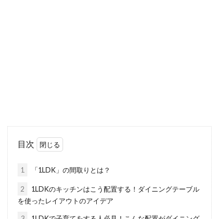
窓のパッキンの交換方法とは？パッ
キンが長持ちするポイント
窓掃除を行っていると、窓のパッキンに目が留
まることもあります。新築や引っ越してきたば
かり...
1LDKの部屋を暮らしやすくおしゃれ
にコーディネート！
目次
1LDKでは、一人暮らし、カップルや夫婦での二
人暮らし、子供と夫婦の三人暮らし…など、場
1
「1LDK」の間取りとは？
合によっ...
2
1LDKのキッチンはこう配置する！ダイニングテーブル
を使ったレイアウトのアイデア
3
1LDKで子育てをする人必見！こんな配置がダイニング