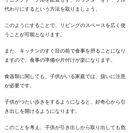
ト！子供と快適な3人暮らし
代わりにするという方法を取りましょう。
賃貸アパートにはさまざまな間取りがありま
このようにすることで、リビングのスペースを広く使
す。1LDKに夫婦で暮らしていて、もし子供が生
うことが可能となります。
まれた...
また、キッチンのすぐ目の前で食事を摂ることになり
ますので、食事の準備や片付けが楽になります。
窓からの泥棒の侵入を防ぐ！「窓ロ
ック」を種類別にご紹介！
食器類に関しても、子供がいる家庭では、扱いに注意
が必要です。
泥棒や空き巣の侵入経路の多くは窓からだと言
われています。ガラスを少しだけ割って、鍵を
子供がつたい歩きをするようになると、好奇心から引
外し、窓...
き出しを開けるようになります。
このことを考え、子供が引き出しから取り出しても危
1LDKで一人暮らし！より快適に過ご