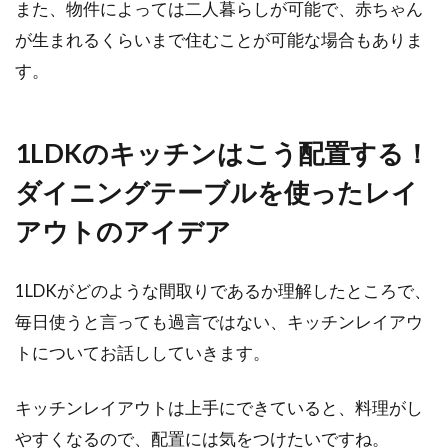
2DKを広々快適に！家具配置の工夫
また、物件によっては二人暮らしが可能で、赤ちゃん
で2人暮らしを満喫できる！
が生まれるくらいまで住むことが可能な場合もありま
す。
2DKは、数人で暮らすには狭いという印象のあ
る間取りです。しかし、家具配置の工夫次第
で、...
1LDKのキッチンはこう配置する！
ダイニングテーブルを使ったレイ
窓にアルミシートを貼って熱を遮
アウトのアイデア
断！暑い夏を乗り切ろう！
1LDKがどのような間取りであるか理解したところで、
年々夏の暑さが厳しくなってきています。朝か
毎日使うと言っても過言ではない、キッチンレイアウ
ら窓に注ぐ日差しが強く、エアコンを使う頻度
トについてお話ししていきます。
も高くな...
キッチンレイアウトは上手にできていると、料理がし
やすくなるので、配置には気をつけたいですね。
2DKの部屋別家具配置ポイント！家