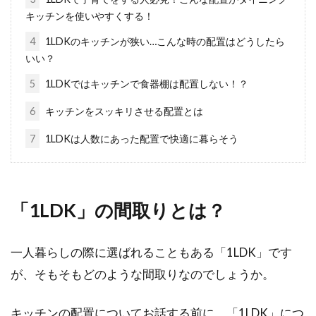
一石二鳥？1LDKの壁付けキッチンと
キッチンを使いやすくする！
リビングは家具で仕切る！
4
1LDKのキッチンが狭い…こんな時の配置はどうしたら
いい？
1LDKの賃貸物件に住んでいる方の中には、キッ
チンが壁付けになっているという方も多くいる
5
1LDKではキッチンで食器棚は配置しない！？
ことでし...
6
キッチンをスッキリさせる配置とは
7
1LDKは人数にあった配置で快適に暮らそう
窓サッシの色はどう選ぶ？色決めの
ポイントや注意点をご紹介
「1LDK」の間取りとは？
注文住宅のメリットは、間取りや外観、仕様な
ど、様々な要望を実現できる自由度が高いこと
一人暮らしの際に選ばれることもある「1LDK」です
にあります。...
が、そもそもどのような間取りなのでしょうか。
キッチンの配置についてお話する前に、「1LDK」につ