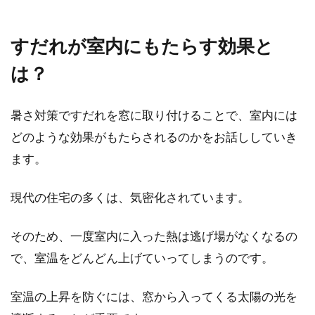
1DKなどと比べてゆとりある生活を送れそうで
すよね。...
すだれが室内にもたらす効果と
は？
暑い季節は窓にすだれを！簡単な取
り付け方と収納方法とは？
暑さ対策ですだれを窓に取り付けることで、室内には
どのような効果がもたらされるのかをお話ししていき
暑い季節は、窓から入る日射しが厳しいですよ
ます。
ね。少しでも快適に過ごすために、安価で手に
入りやす...
現代の住宅の多くは、気密化されています。
そのため、一度室内に入った熱は逃げ場がなくなるの
1LDKを自分好みにコーディネート！
で、室温をどんどん上げていってしまうのです。
快適な一人暮らしをしよう
室温の上昇を防ぐには、窓から入ってくる太陽の光を
1LDKで一人暮らしをする場合、せっかくなら、
センス良くコーディネートされた部屋で快適に