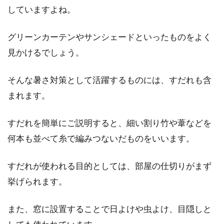
よね。中でも、キッチンのレンジフードや水回
していますよね。
りの排水管...
グリーンカーテンやサンシェードといったものをよく
見かけるでしょう。
窓をおしゃれなものにすると家の外
観もおしゃれに！
そんな暑さ対策として活躍するものには、すだれも含
まれます。
家には欠かすことのできない「窓」ですが、そ
の窓をおしゃれなものにすると家の外観もおし
すだれを簡単にご説明すると、細い割り竹や葦などを
ゃれになります。...
何本も並べて糸で編みつないだものをいいます。
すだれが使われる目的としては、部屋の仕切りがまず
1LDKで同棲を始める！快適に暮らせ
挙げられます。
るレイアウトとは？
また、窓に設置することで日よけや虫よけ、目隠しと
1LDKは一人暮らしだけでなく、同棲カップルに