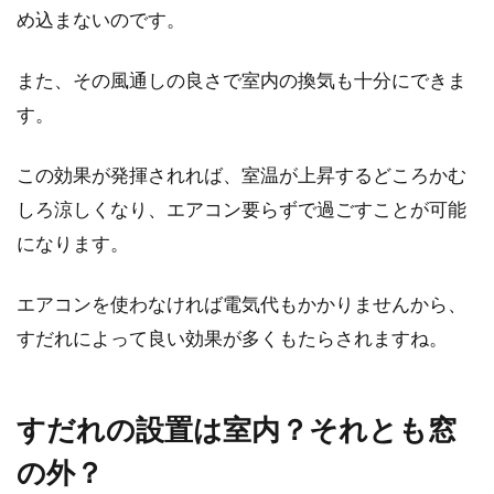
め込まないのです。
のではないでし...
また、その風通しの良さで室内の換気も十分にできま
す。
窓のサッシは隙間風に注意？対策方
法と隙間風の原因
この効果が発揮されれば、室温が上昇するどころかむ
しろ涼しくなり、エアコン要らずで過ごすことが可能
窓が原因と言われるトラブルの中に、サッシの
になります。
隙間による隙間風が挙げられます。隙間風は特
に、冬な...
エアコンを使わなければ電気代もかかりませんから、
すだれによって良い効果が多くもたらされますね。
1LDKのレイアウト！カウンターキッ
チンは開放的で使いやすい
すだれの設置は室内？それとも窓
パートナーとふたりで1LDKで新しい生活をスタ
の外？
ートしようとしたとき、おしゃれなカウンター