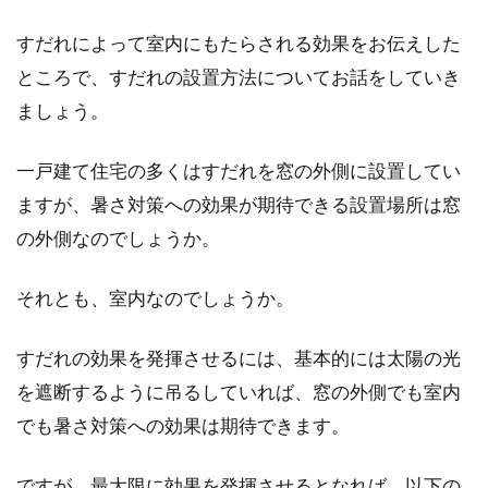
キッチン...
すだれによって室内にもたらされる効果をお伝えした
ところで、すだれの設置方法についてお話をしていき
ましょう。
窓からの冷気で部屋が寒い！プチプ
チシートを貼って断熱対策
一戸建て住宅の多くはすだれを窓の外側に設置してい
ますが、暑さ対策への効果が期待できる設置場所は窓
冬は暖房器具を使い、部屋を暖めて過ごすもの
の外側なのでしょうか。
です。しかし、窓から流れてくる冷気により、
部屋...
それとも、室内なのでしょうか。
すだれの効果を発揮させるには、基本的には太陽の光
木造は避けるべき？賃貸物件に子供
を遮断するように吊るしていれば、窓の外側でも室内
連れで住むなら騒音に注意
でも暑さ対策への効果は期待できます。
子供連れで賃貸物件を借りる場合、間取りや周
辺環境、築年数を重視する方は多くいらっしゃ
ですが、最大限に効果を発揮させるとなれば、以下の