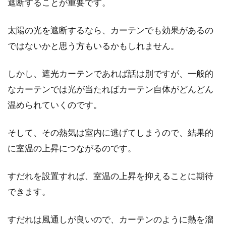
遮断することが重要です。
過ごした...
太陽の光を遮断するなら、カーテンでも効果があるの
ではないかと思う方もいるかもしれません。
納戸にダボレール棚を取り付けてス
しかし、遮光カーテンであれば話は別ですが、一般的
ッキリ収納！簡単DIY！
なカーテンでは光が当たればカーテン自体がどんどん
戸建て住宅には納戸があることも多いですよ
温められていくのです。
ね。しかし、多くの場合納戸には備え付けの棚
がないため...
そして、その熱気は室内に逃げてしまうので、結果的
に室温の上昇につながるのです。
窓をステキにリメイク！内扉をDIY
すだれを設置すれば、室温の上昇を抑えることに期待
で取り付けよう！
できます。
お部屋を今以上に快適な空間にしたい人や、リ
すだれは風通しが良いので、カーテンのように熱を溜
ーズナブルにお部屋の印象を変えたい人もいる