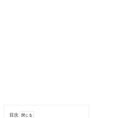
「2DK」があげられます。2DKは1人暮らしや2
人暮ら...
窓ロックで子供の転落事故を防ぐ！
補助錠を付ける重要性とは
小さな子供が窓から誤って転落するという痛ま
しいニュースを耳にします。それらは窓に十分
な対策を...
1LDKで子供との生活！レイアウトや
暮らし方のコツを知る
「1LDKで子供と暮らすのは狭いのでは？」と感
目次