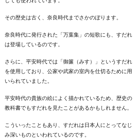
しても使われています。
も人気の間取りです。人気の間取りですが、一
人暮...
その歴史は古く、奈良時代までさかのぼります。
奈良時代に発行された「万葉集」の短歌にも、すだれ
一軒家が寒いのは何が原因？寒さ対
は登場しているのです。
策を施し暖かい空間を！
さらに、平安時代では「御簾（みす）」というすだれ
「夢のマイホーム」という言葉がありますが、
を使用しており、公家や武家の室内を仕切るために用
一軒家は決して安い買い物ではありません。一
生のうち...
いられていました。
平安時代の貴族の絵によく描かれているため、歴史の
2DKで一人暮らし！インテリアを配
教科書でもすだれを見たことがあるかもしれません。
置する際のコツとは？
こういったこともあり、すだれは日本人にとってなじ
一人暮らしをを考えた時、2DKであれば1Kや
み深いものといわれているのです。