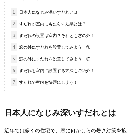
じる方もいるかもしれません。また、子供の年
齢が...
1
日本人になじみ深いすだれとは
2
すだれが室内にもたらす効果とは？
3
すだれの設置は室内？それとも窓の外？
防犯のために窓をロックするなら
100均グッズを活用しよう！
4
窓の外にすだれを設置してみよう！①
5
窓の外にすだれを設置してみよう！②
現在、借り手がいなくて空いている部屋の、防
犯は万全でしょうか？部屋の中には何もないか
6
すだれを室内に設置する方法もご紹介！
らと安心...
7
すだれで室内を快適にしよう！
面倒な窓や網戸の掃除に便利グッズ
日本人になじみ深いすだれとは
を活用して効率もアップ！
年の瀬が近くなると、気になるのが大掃除です
近年では多くの住宅で、窓に何かしらの暑さ対策を施