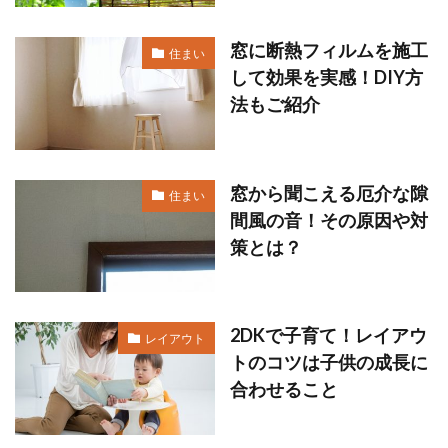
窓に断熱フィルムを施工
住まい
して効果を実感！DIY方
法もご紹介
窓から聞こえる厄介な隙
住まい
間風の音！その原因や対
策とは？
2DKで子育て！レイアウ
レイアウト
トのコツは子供の成長に
合わせること