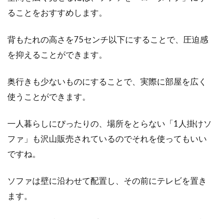
10畳の部屋を広く見せる！
ることをおすすめします。
1LDKの部屋でも10畳のLDKは少々レイアウトが
背もたれの高さを75センチ以下にすることで、圧迫感
しにくいかもしれません。そのため、使い方
を抑えることができます。
に...
奥行きも少ないものにすることで、実際に部屋を広く
使うことができます。
窓を簡単DIY！憧れの格子窓にする
にはどうしたらいいの？
一人暮らしにぴったりの、場所をとらない「1人掛けソ
ファ」も沢山販売されているのでそれを使ってもいい
部屋のイメージを変えるために、DIYを考えて
ですね。
いる方もいらっしゃるでしょう。部屋の雰囲気
はイン...
ソファは壁に沿わせて配置し、その前にテレビを置き
ます。
窓に貼られた粘着シートの簡単で確