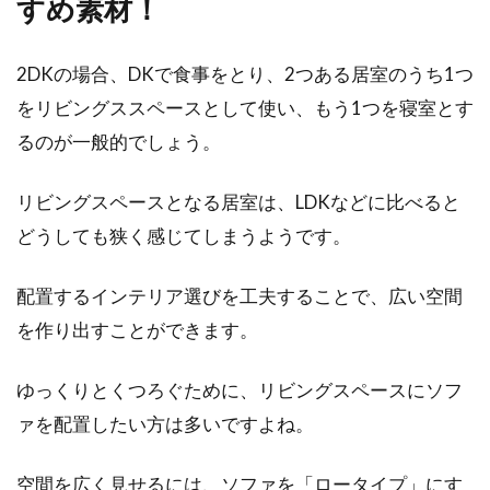
すめ素材！
策！簡単に効果を実感？！
2DKの場合、DKで食事をとり、2つある居室のうち1つ
冬になると、部屋は暖房で温めているのに、窓
をリビングススペースとして使い、もう1つを寝室とす
から「ヒヤー」っとした冷気を感じることはあ
りませんか。...
るのが一般的でしょう。
リビングスペースとなる居室は、LDKなどに比べると
どうしても狭く感じてしまうようです。
窓の隙間風対策はこれ！100均ショ
ップで買える便利アイテム
配置するインテリア選びを工夫することで、広い空間
を作り出すことができます。
マンションなどは機密性が高いため、あまり気
にはなりませんが、一軒家の場合、意外と窓な
どから隙間風が...
ゆっくりとくつろぐために、リビングスペースにソフ
ァを配置したい方は多いですよね。
1LDKでレイアウトに困りやすい？
空間を広く見せるには、ソファを「ロータイプ」にす