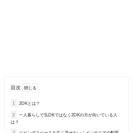
窓に断熱フィルムを施工して効果を
実感！DIY方法もご紹介
夏にエアコンで部屋を冷やした時、冷えづらく
感じたことはありませんか。室温が一定に保た
れな...
窓の落下防止柵は手作りできる！対
策をして事故を防ごう！
目次
テレビや新聞で小さな子どもの落下事故のニュ
ースを見かけます。ニュースを見たときは「気
1
2DKとは？
を付けない...
2
一人暮らしで1LDKではなく2DKの方が向いている人
は？
3
リビングスペースを広く見せたい！インテリアの配置