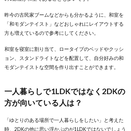
窓にプチプチを貼るとメリットが！
結露防止に寒さ対策まで
昨今の古民家ブームなどからも分かるように、和室を
「和モダンテイスト」などおしゃれにレイアウトする
インターネットで買い物をしたときなど、商品
を梱包するために使われている「プチプチ」と
方も増えているので参考にしてください。
呼ばれるアイ...
和室を寝室に割り当て、ロータイプのベッドやクッシ
ョン、スタンドライトなどを配置して、自分好みの和
真冬の窓から冷気！防寒するにはプ
モダンテイストな空間を作り出すことができます。
チプチシートがおすすめ！
一人暮らしで1LDKではなく2DKの
冬場の「窓からの冷気をなんとかしたい！」と
思いませんか？いくら暖房しても窓の近くは、
方が向いている人は？
「冷え冷...
「ゆとりのある場所で一人暮らしをしたい」と考えた
時、2DKの他に思い浮かぶのが1LDKではないでしょう
窓を開けて換気をしたい！安価で網