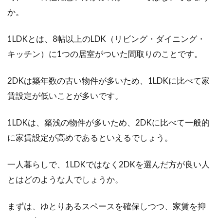
か。
戸を取り付けるには？
1LDKとは、8帖以上のLDK（リビング・ダイニング・
窓に付いていることの多い網戸ですが、網戸が
ない場合は取り付けを考えることもありますよ
キッチン）に1つの居室がついた間取りのことです。
ね。この...
2DKは築年数の古い物件が多いため、1LDKに比べて家
賃設定が低いことが多いです。
1LDKで快適な二人暮らしを送るには
1LDKは、築浅の物件が多いため、2DKに比べて一般的
家具選びと配置に注意！
に家賃設定が高めであるといえるでしょう。
結婚を視野に入れたカップルで、これから二人
暮らしをするためのアパート探しをする方はい
一人暮らしで、1LDKではなく2DKを選んだ方が良い人
らっしゃいま...
とはどのような人でしょうか。
まずは、ゆとりあるスペースを確保しつつ、家賃を抑
2DKで子育て！レイアウトのコツは