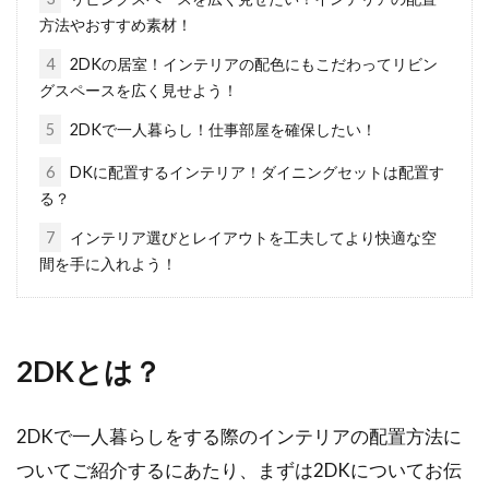
2LDKインテリアで悩む方必見！家具
方法やおすすめ素材！
配置は暮らしやすさも左右
4
2DKの居室！インテリアの配色にもこだわってリビン
グスペースを広く見せよう！
2LDKは、広さがある故にかえってインテリアに
悩むという声も聞かれます。そのため、2LDK
5
2DKで一人暮らし！仕事部屋を確保したい！
で...
6
DKに配置するインテリア！ダイニングセットは配置す
る？
7
インテリア選びとレイアウトを工夫してより快適な空
秋に済ませたい窓＆ベランダ掃除！
間を手に入れよう！
効果的な掃除方法をご紹介
窓やベランダの掃除は、室内に比べるとどうし
2DKとは？
ても億劫になりがちで、ついつい後回しにして
しまうもので...
2DKで一人暮らしをする際のインテリアの配置方法に
ついてご紹介するにあたり、まずは2DKについてお伝