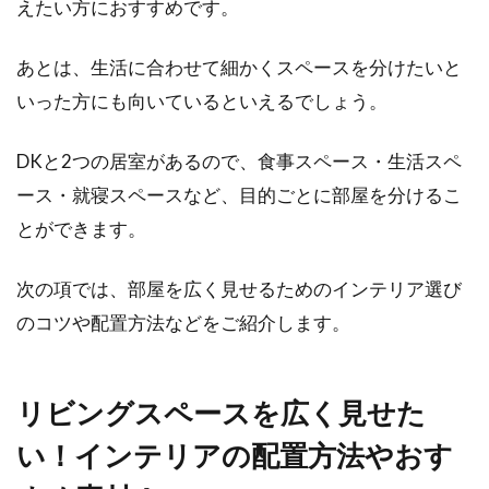
えたい方におすすめです。
子供の成長に合わせること
あとは、生活に合わせて細かくスペースを分けたいと
新婚夫婦が新生活をスタートさせるにあたり、
いった方にも向いているといえるでしょう。
2DKの部屋を借りることもあるでしょう。この
間取り...
DKと2つの居室があるので、食事スペース・生活スペ
ース・就寝スペースなど、目的ごとに部屋を分けるこ
とができます。
窓に冷房を取り付けたい！窓の冷房
の使い心地はどう？
次の項では、部屋を広く見せるためのインテリア選び
のコツや配置方法などをご紹介します。
暑い夏には必須アイテムになる冷房ですが、一
般的によく使われている壁掛けのエアコンが使
えない場合も...
リビングスペースを広く見せた
い！インテリアの配置方法やおす
冬の窓に使う断熱ボードで冷気対