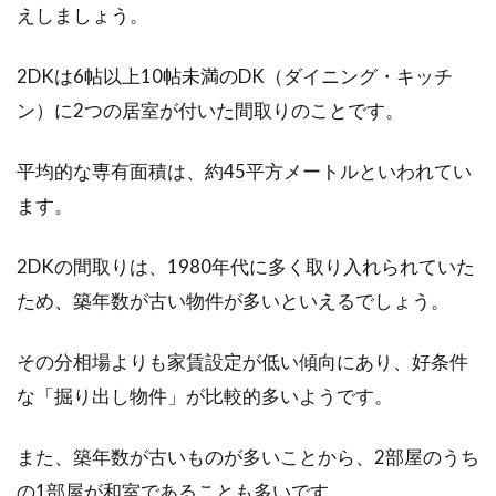
窓を素敵に飾りたい！簡単に手作り
えしましょう。
できる飾りをご紹介！
2DKは6帖以上10帖未満のDK（ダイニング・キッチ
季節のイベントや誕生日パーティーのときな
ン）に2つの居室が付いた間取りのことです。
ど、部屋を飾り付けすることがありますよね。
近年では、市...
平均的な専有面積は、約45平方メートルといわれてい
ます。
築年数の古いアパートでもおしゃれ
2DKの間取りは、1980年代に多く取り入れられていた
にすれば借り手は付く！
ため、築年数が古い物件が多いといえるでしょう。
築年数が古いアパートの入居者を増やすのは、
その分相場よりも家賃設定が低い傾向にあり、好条件
簡単なことではありません。大家さんは住んで
な「掘り出し物件」が比較的多いようです。
ほしくて...
また、築年数が古いものが多いことから、2部屋のうち
の1部屋が和室であることも多いです。