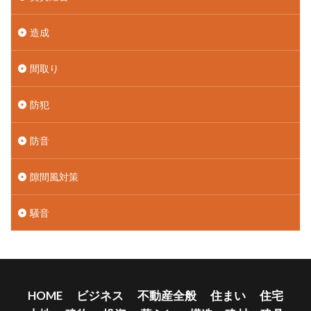
造成
間取り
防犯
防音
隙間風対策
騒音
HOME
ビジネス
不動産全般
住まい
住宅