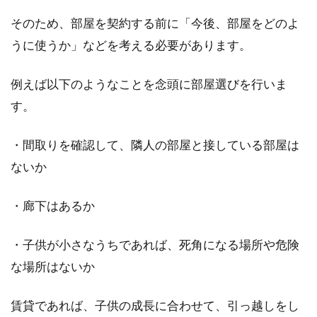
2DKレイアウトのポイント！幼い子
そのため、部屋を契約する前に「今後、部屋をどのよ
供との3人暮らしには2DK！
うに使うか」などを考える必要があります。
家族3人暮らしで賃貸物件を探す際、どのよう
例えば以下のようなことを念頭に部屋選びを行いま
な間取りにしようか悩まれることかと思いま
す。
す。しかし...
・間取りを確認して、隣人の部屋と接している部屋は
ないか
1LDKの部屋を暮らしやすくおしゃれ
にコーディネート！
・廊下はあるか
1LDKでは、一人暮らし、カップルや夫婦での二
・子供が小さなうちであれば、死角になる場所や危険
人暮らし、子供と夫婦の三人暮らし…など、場
な場所はないか
合によっ...
賃貸であれば、子供の成長に合わせて、引っ越しをし