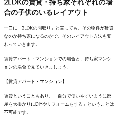
2LDKの賃貸・持ち家それぞれの場
窓を効率良く掃除したい！撥水効果
合の子供のいるレイアウト
は家の窓にも有効？！
一口に「2LDKの間取り」と言っても、その物件が賃貸
家の窓の掃除、どのような方法でしています
か？毎日拭くのは億劫だけど、長く放置してい
なのか持ち家になるのかで、そのレイアウト方法も変
ると汚れは取...
わっていきます。
賃貸アパート・マンションでの場合と、持ち家マンシ
1LDKの間取りでも種類がある！レイ
ョンの場合で見ていきましょう。
アウトのポイントは？
【賃貸アパート・マンション】
1LDKの間取りの部屋にこれから住むことを考え
ている方も多いことでしょう。あまり意識はし
賃貸ということもあり、「自分で使いやすいように部
ない...
屋を大掛かりにDIYやリフォームをする」ということは
不可能です。