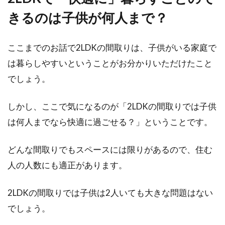
きるのは子供が何人まで？
1LDKで赤ちゃんが寝る場所はどこ？
快適な空間作りの工夫！
ここまでのお話で2LDKの間取りは、子供がいる家庭で
夫婦2人暮らしには十分な広さの1LDKですが、
は暮らしやすいということがお分かりいただけたこと
赤ちゃんが産まれるとどうでしょうか。少し手
でしょう。
狭に...
しかし、ここで気になるのが「2LDKの間取りでは子供
は何人までなら快適に過ごせる？」ということです。
木造アパートの防音問題！隣がうる
さいと感じたときの対策！
どんな間取りでもスペースには限りがあるので、住む
人の人数にも適正があります。
古い木造アパートは、隣の生活音がよく伝わ
り、うるさいと感じることがよくあります。し
2LDKの間取りでは子供は2人いても大きな問題はない
かし、そのこ...
でしょう。