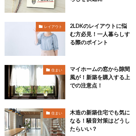
2LDKのレイアウトに悩
レイアウト
む方必見！一人暮らしす
る際のポイント
マイホームの窓から隙間
住まい
風が！新築を購入する上
での注意点！
木造の新築住宅でも気に
住まい
なる！騒音対策はどうし
たらいい？