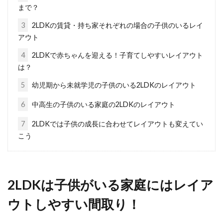
まで？
2LDKを赤ちゃんのためのレイアウト
3
2LDKの賃貸・持ち家それぞれの場合の子供のいるレイ
に！アパートの住まい計画
アウト
4
2LDKで赤ちゃんを迎える！子育てしやすいレイアウト
2LDKは夫婦やカップルが暮らしやすく、アパー
は？
トでは人気の間取りですが、将来的に赤ちゃん
を迎える...
5
幼児期から未就学児の子供のいる2LDKのレイアウト
6
中高生の子供のいる家庭の2LDKのレイアウト
7
2LDKでは子供の成長に合わせてレイアウトも変えてい
2DKで一人暮らし！インテリアを配
こう
置する際のコツとは？
一人暮らしをを考えた時、2DKであれば1Kや
2LDKは子供がいる家庭にはレイア
1DKなどと比べてゆとりある生活を送れそうで
すよね。...
ウトしやすい間取り！