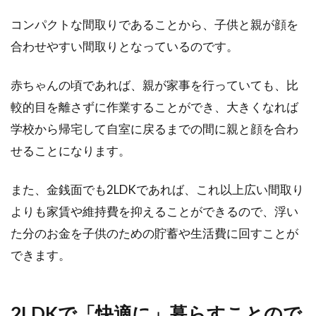
2DKは家具配置に悩まない？一人暮
コンパクトな間取りであることから、子供と親が顔を
らしはタイプ別適正判断を
合わせやすい間取りとなっているのです。
2DKで一人暮らしをする場合、その広さから
赤ちゃんの頃であれば、親が家事を行っていても、比
「家具配置などに悩まない」という印象があり
較的目を離さずに作業することができ、大きくなれば
ます。家...
学校から帰宅して自室に戻るまでの間に親と顔を合わ
せることになります。
窓のレール部分に隙間が！原因と隙
また、金銭面でも2LDKであれば、これ以上広い間取り
間風の対策方法をご紹介
よりも家賃や維持費を抑えることができるので、浮い
た分のお金を子供のための貯蓄や生活費に回すことが
部屋で過ごしていて、窓から隙間風を感じるこ
できます。
とはないでしょうか。窓をしっかり閉めている
はずなの...
2LDKで「快適に」暮らすことので