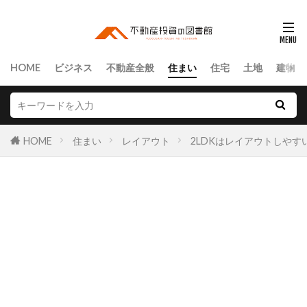
HOME
ビジネス
不動産全般
住まい
住宅
土地
建物
HOME
住まい
レイアウト
2LDKはレイアウトしや