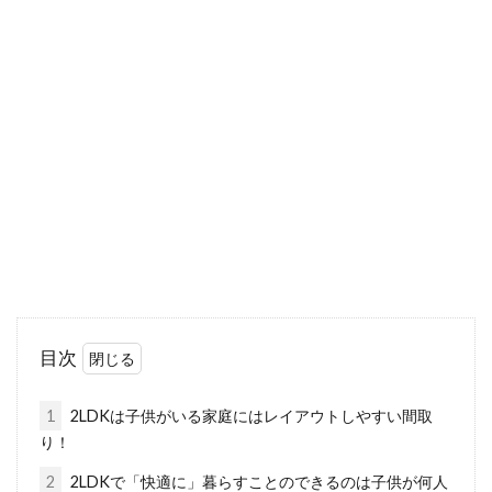
1DKで一人暮らしをする！どんなレ
イアウトがおすすめ？
これから一人暮らしを始めようとしている方
は、どんな部屋にしようか考えますよね。特
に、1DKな...
木造の新築は音漏れしやすい？防音
対策をして快適な住まいへ
目次
木造住宅は、重量鉄骨やコンクリート造の建物
と比べると音漏れしやすい傾向にあります。そ
1
2LDKは子供がいる家庭にはレイアウトしやすい間取
れは木材...
り！
2
2LDKで「快適に」暮らすことのできるのは子供が何人