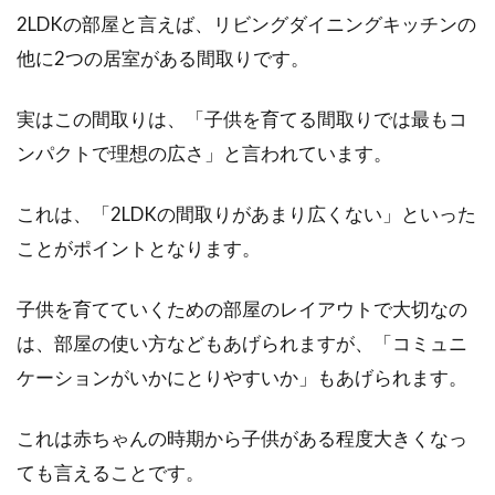
2LDKの部屋と言えば、リビングダイニングキッチンの
2LDKのレイアウトに悩む…新婚時必
他に2つの居室がある間取りです。
須インテリアとレイアウト
実はこの間取りは、「子供を育てる間取りでは最もコ
2LDKの部屋で新婚生活をスタートさせるという
ンパクトで理想の広さ」と言われています。
方もいるのではないでしょうか。しかし、新婚
生活...
これは、「2LDKの間取りがあまり広くない」といった
ことがポイントとなります。
狭いベランダの洗濯機置き場を快適
子供を育てていくための部屋のレイアウトで大切なの
に使うための収納術！
は、部屋の使い方などもあげられますが、「コミュニ
ケーションがいかにとりやすいか」もあげられます。
古い賃貸物件の中には、洗濯機置き場が外にあ
る場合があります。洗濯機置き場が外にあるよ
うな物件...
これは赤ちゃんの時期から子供がある程度大きくなっ
ても言えることです。