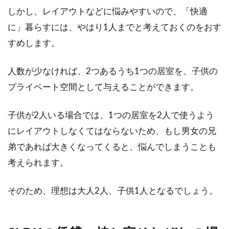
しかし、レイアウトなどに悩みやすいので、「快適
1LDKで「二人暮らし」！快適に過ご
に」暮らすには、やはり1人までと考えておくのをおす
せるレイアウトとは？
すめします。
夫婦やカップルで二人暮らしを始めるとき、お
互いがストレスなく快適に過ごせるように部屋
人数が少なければ、2つあるうち1つの居室を、子供の
のレイアウト...
プライベート空間として与えることができます。
子供が2人いる場合では、1つの居室を2人で使うよう
防音カーテンが効果的？犬の鳴き声
にレイアウトしなくてはならないため、もし男女の兄
が漏れ出さないためには
弟であれば大きくなってくると、悩んでしまうことも
考えられます。
アパートで起きるトラブルは、「音」が原因で
あることが多いです。トラブルの元となる音の
そのため、理想は大人2人、子供1人となるでしょう。
原因...