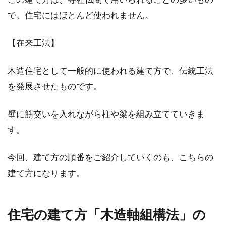
て一人暮らしを快適に！
で、住宅にはほとんど使われません。
一人暮らしで1DKの間取りであれば、1Kなどに
比べてゆとりある生活が送れるでしょう。レイ
【在来工法】
アウ...
木造住宅として一般的に使われる建て方で、伝統工法
を発展させたものです。
駐車場コンクリートにひび割れが！
DIYで直すことはできる？
壁に筋交いを入れながら柱や梁を組み立てていきま
す。
コンクリートでできた駐車場は、とても美しく
高級感がありますよね。しかし、いつの間にか
今回、建て方の順番をご紹介していくのも、こちらの
ひび割れ...
建て方になります。
ガス給湯器はつけっぱなしよりも日
住宅の建て方「木造軸組構法」の
常の行為が危険に繋がる？