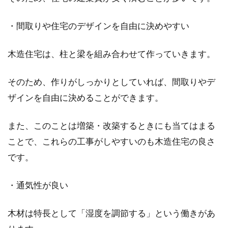
・間取りや住宅のデザインを自由に決めやすい
一人暮らしをしている方の中には、今住んでい
るワンルームや1Kの間取りに狭さを感じ、引っ
越しを考え...
木造住宅は、柱と梁を組み合わせて作っていきます。
そのため、作りがしっかりとしていれば、間取りやデ
窓の寸法の測り方！内窓からカーテ
ザインを自由に決めることができます。
ンまで目的別にご紹介
また、このことは増築・改築するときにも当てはまる
私たちの生活に何気なく存在している窓には、
ことで、これらの工事がしやすいのも木造住宅の良さ
さまざまな形やサイズがあります。それらの窓
です。
に対し、...
・通気性が良い
2DKの間取りの使い方は？おすすめ
木材は特長として「湿度を調節する」という働きがあ
のインテリアもご紹介