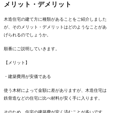
メリット・デメリット
ガス給湯器といえば、お風呂やキッチンなどの
木造住宅の建て方に種類があることをご紹介しました
お湯はもちろん、ものによっては床暖房への熱
の供給ができ...
が、そのメリット・デメリットはどのようなことがあ
げられるのでしょうか。
狭い土地でも大丈夫！2LDKの間取り
順番にご説明していきます。
の2階建てに住もう
【メリット】
家を建てるには、土地探しから始まります。し
かし、都心などではなかなか思うような広さの
・建築費用が安価である
土地に出...
使う木材によって金額に差がありますが、木造住宅は
鉄骨造などの住宅に比べ材料が安く手に入ります。
2DKで一人暮らしをはじめよう！女
そのため、住宅の建築費が安く済むことが多いです。
性におすすめのレイアウト