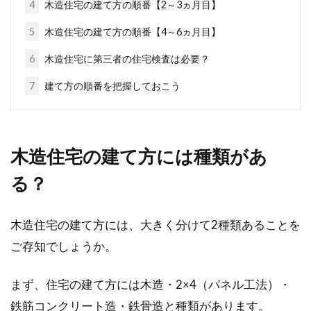
震性・耐久性の他には？
4
木造住宅の建て方の順番【2～3ヵ月目】
5
木造住宅の建て方の順番【4～6ヵ月目】
鉄骨造は、アパートやマンション、店舗などで
選ばれることが多い構造ですが、マイホームの
6
木造住宅に第三者の住宅検査は必要？
構造として考...
7
建て方の順番を把握しておこう
子育て世帯が2LDK賃貸物件を札幌で
木造住宅の建て方には種類があ
借りる場合の家賃相場は？
る？
札幌は大都市の一つではありますが、地方都市
でもあるため、家賃が安いイメージがあるので
木造住宅の建て方には、大きく分けて2種類あることを
はないでしょ...
ご存知でしょうか。
まず、住宅の建て方には木造・2×4（パネル工法）・
憧れの1LDKで一人暮らしを始める前
鉄筋コンクリート造・鉄骨造と種類があります。