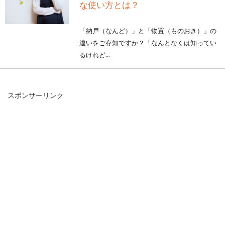
な使い方とは？
「納戸（なんど）」と「物置（ものおき）」の
違いをご存知ですか？「なんとなくは知ってい
るけれど...
スポンサーリンク
窓用の換気扇は小型でも大活躍！一
体どんなもの？
「換気扇」と言われたら、部屋の天井部分につ
いているものや、壁についているものを思い浮
かべることが...
1LDKの間取りは縦長だと不便？細長