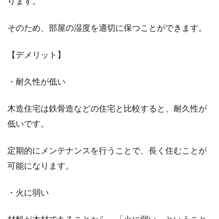
ります。
2DKは一人暮らしにも、二人暮らしにも適して
そのため、部屋の湿度を適切に保つことができます。
いる間取りです。ここでは、一人暮らし・二人
暮...
【デメリット】
・耐久性が低い
2LDKの賃貸住宅に暮らす！神奈川で
おすすめのエリアは？
木造住宅は鉄骨造などの住宅と比較すると、耐久性が
低いです。
新生活を神奈川の2LDKの賃貸住宅で始めること
を考えている方も多いでしょう。神奈川には
定期的にメンテナンスを行うことで、長く住むことが
様...
可能になります。
・火に弱い
1DKのインテリアはどう配置する？
快適な2人暮らしにするには