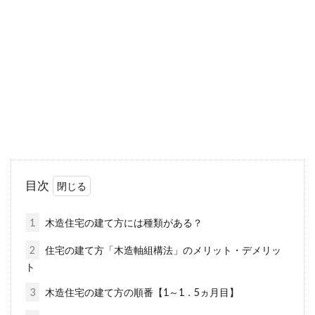
い部屋は生活動線に注意
1LDKにはさまざまな間取りがありますが、中に
は間取りが細長くなっている物件もありま
す。...
1DKで一人暮らしをスタート！ブロ
グ参考でおしゃれな部屋に
目次
進学や就職などで、1DKの部屋で一人暮らしを
スタートさせるという方も多いことでしょう。
1
木造住宅の建て方には種類がある？
念願の...
2
住宅の建て方「木造軸組構法」のメリット・デメリッ
ト
3
木造住宅の建て方の順番【1～1．5ヵ月目】
鉄骨造のメリット！柱のスパン・耐