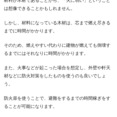
材料が木材であることから、「火に弱い」ということ
は想像できることかもしれません。
これから賃貸物件に住みはじめる方のなかに
は、そこで2人暮らしをはじめるという方もい
しかし、材料になっている木材は、芯まで燃え尽きる
るかと思います...
までに時間がかかります。
そのため、燃えやすい代わりに建物が燃えても倒壊す
S造とは一体なんのこと！？住宅の
るまでにはそれなりに時間がかかります。
耐火性について知ろう
また、火事などが起こった場合を想定し、外壁や軒天
これから家を建てることになったら、建物の構
材などに防火対策をしたものを使うのも良いでしょ
造も理解しておくと安心です。建物には、「RC
造...
う。
防火扉を使うことで、避難をするまでの時間稼ぎをす
ることが可能になります。
1LDKでの二人暮らし！寝室はどう配
置すると快適なのか？