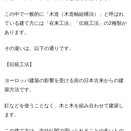
にブログをチェック！
この中で一般的に「木造（木造軸組構法）」と呼ばれ
はじめて一人暮らしをするとき、学生などの場
ている建て方には「在来工法」「伝統工法」の2種類が
合1Kといった間取りの部屋を選ぶことが多いか
もしれませ...
あります。
その違いは、以下の通りです。
2DKの物件を東京で探したい！家賃
【伝統工法】
の安い物件を探すには？
ヨーロッパ建築の影響を受ける前の日本古来からの建
東京で暮らすことを考えたとき、「家賃の安い
物件に住みたい」と多くの方が考えることでし
築方法です。
ょう。...
釘などを使うことなく、木と木を組み合わせて建築し
ます。
1DKの間取り！レイアウトを工夫し
この建て方は、寺社仏閣で用いられることの多いもの