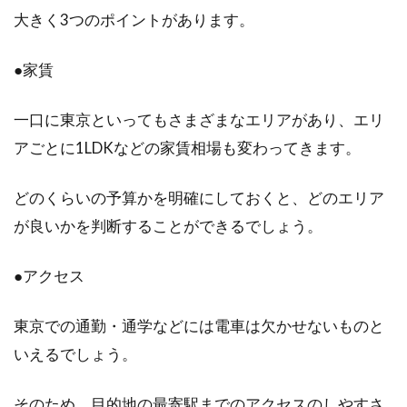
大きく3つのポイントがあります。
建物構造でよく見るRC造とS造と
は？その見分け方は？
●家賃
物件を探そうとするとき広告チラシなどを見て
一口に東京といってもさまざまなエリアがあり、エリ
みると、建物の「構造」という言葉が出てきま
アごとに1LDKなどの家賃相場も変わってきます。
す。その...
どのくらいの予算かを明確にしておくと、どのエリア
が良いかを判断することができるでしょう。
鉄骨造のメリット！柱のスパン・耐
震性・耐久性の他には？
●アクセス
鉄骨造は、アパートやマンション、店舗などで
東京での通勤・通学などには電車は欠かせないものと
選ばれることが多い構造ですが、マイホームの
構造として考...
いえるでしょう。
そのため、目的地の最寄駅までのアクセスのしやすさ