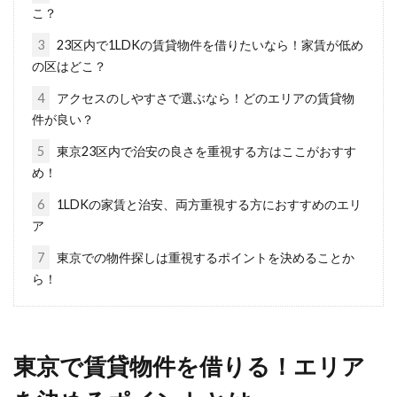
こ？
1LDKで一人暮らし！インテリアの配
3
23区内で1LDKの賃貸物件を借りたいなら！家賃が低め
置を工夫してより快適に！
の区はどこ？
4
アクセスのしやすさで選ぶなら！どのエリアの賃貸物
1LDKは昨今人気な間取りで、特に一人暮らしで
件が良い？
あればとても快適に過ごせるイメージですね。
せっ...
5
東京23区内で治安の良さを重視する方はここがおすす
め！
6
1LDKの家賃と治安、両方重視する方におすすめのエリ
ア
子育て世帯が2LDK賃貸物件を札幌で
借りる場合の家賃相場は？
7
東京での物件探しは重視するポイントを決めることか
ら！
札幌は大都市の一つではありますが、地方都市
でもあるため、家賃が安いイメージがあるので
はないでしょ...
東京で賃貸物件を借りる！エリア