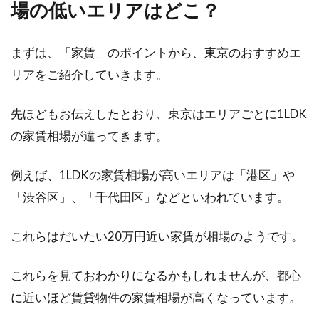
場の低いエリアはどこ？
2LDKのインテリアは小さな子供に合
わせて選ぶことが重要！
まずは、「家賃」のポイントから、東京のおすすめエ
リアをご紹介していきます。
2LDKの間取りはファミリーに人気があります。
リビング、ダイニング、キッチン、2つの居室...
先ほどもお伝えしたとおり、東京はエリアごとに1LDK
の家賃相場が違ってきます。
「1LDKのひとり暮らし」に必要な広
例えば、1LDKの家賃相場が高いエリアは「港区」や
さの目安はどれくらい？
「渋谷区」、「千代田区」などといわれています。
ひとり暮らしをする場合、必要な部屋の広さは
これらはだいたい20万円近い家賃が相場のようです。
どれくらいが良いのでしょうか。あまりに広い
と持て余...
これらを見ておわかりになるかもしれませんが、都心
に近いほど賃貸物件の家賃相場が高くなっています。