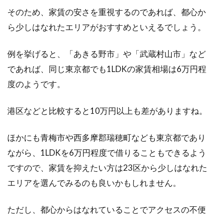
木造住宅の増築にかかる費用は？相
そのため、家賃の安さを重視するのであれば、都心か
場や注意点を知っておこう
ら少しはなれたエリアがおすすめといえるでしょう。
家族の人数やライフスタイルの変化をきっかけ
例を挙げると、「あきる野市」や「武蔵村山市」など
に、木造の家の増築を検討する方もいるのでは
ないでしょう...
であれば、同じ東京都でも1LDKの家賃相場は6万円程
度のようです。
2LDKで一人暮らしだからこそできる
港区などと比較すると10万円以上も差がありますね。
贅沢な部屋の使い方
ほかにも青梅市や西多摩郡瑞穂町なども東京都であり
2LDKに一人暮らしと聞くと、一人で広々と使え
ながら、1LDKを6万円程度で借りることもできるよう
て便利な反面、スペースがありすぎて無駄にな
ですので、家賃を抑えたい方は23区から少しはなれた
ってしま...
エリアを選んでみるのも良いかもしれません。
ただし、都心からはなれていることでアクセスの不便