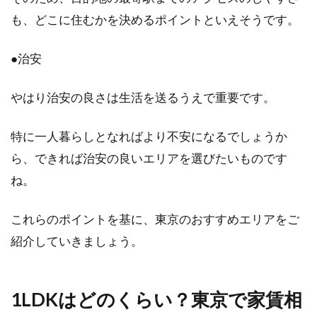
も、どこに住むかを決めるポイントといえそうです。
1LDKでの二人暮らし！寝室はどう配
置すると快適なのか？
●治安
別々に住んでいるカップルは、さまざまなきっ
やはり治安の良さは生活を送るうえで重要です。
かけで二人暮らしを始めることもあるでしょ
う。二人暮...
特に一人暮らしとなればより不安になるでしょうか
ら、できれば治安の良いエリアを選びたいものです
木造住宅の筋交いはバランスが肝
ね。
心！入れ方・向きの正解は？
これらのポイントを基に、東京のおすすめエリアをご
木造住宅の強度を高める方法のひとつとして筋
紹介していきましょう。
交いがありますが、「理想の入れ方」としてマ
ニュアル化す...
1LDKはどのくらい？東京で家賃相