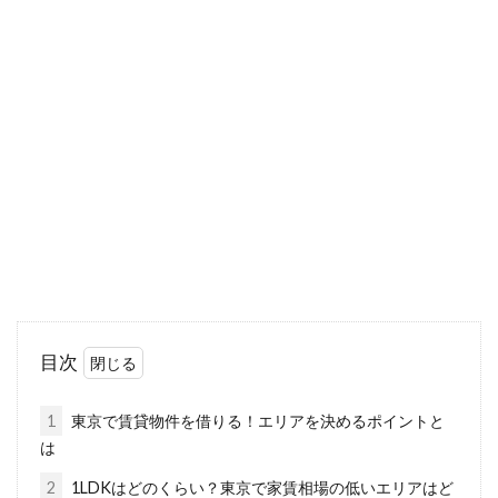
木造住宅の床がきしむ！きしみの原
因と対策とは？
木造住宅で生活をしていて床から「ギシっギシ
っ」ときしむことはありませんか。一度気づく
と、気に...
木造車庫には届け出が必要？DIY前
にチェックすべき事とは？
目次
DIYが盛んになり、簡単なインテリアからリフ
ォームまで手掛ける人が増えてきました。なか
1
東京で賃貸物件を借りる！エリアを決めるポイントと
には、...
は
2
1LDKはどのくらい？東京で家賃相場の低いエリアはど