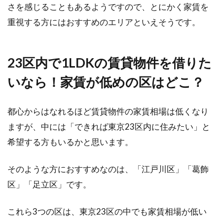
窓にはブラインドを！おしゃれでス
さを感じることもあるようですので、とにかく家賃を
タイリッシュな部屋を演出
重視する方にはおすすめのエリアといえそうです。
窓にブラインドを取り付けるというと、会社の
オフィスなどに多いイメージがあるかもしれま
23区内で1LDKの賃貸物件を借りた
せん。し...
いなら！家賃が低めの区はどこ？
木造・軽量鉄骨造の耐用年数はどの
都心からはなれるほど賃貸物件の家賃相場は低くなり
くらい？住み心地の差は？
ますが、中には「できれば東京23区内に住みたい」と
希望する方もいるかと思います。
住宅を建てることを考えた時、木造・軽量鉄骨
造どちらにするか悩む方も多いことでしょう。
そのような方におすすめなのは、「江戸川区」「葛飾
どち...
区」「足立区」です。
これら3つの区は、東京23区の中でも家賃相場が低い
1DKで一人暮らしをスタート！ブロ