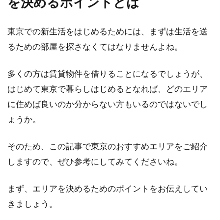
を決めるポイントとは
木造住宅の建築方法とは？建て方の
東京での新生活をはじめるためには、まずは生活を送
順番をご紹介！
るための部屋を探さなくてはなりませんよね。
新たに木造の家を建てるという方は、家ができ
上がるまでが楽しみですよね。完成までが待ち
多くの方は賃貸物件を借りることになるでしょうが、
遠しい木造...
はじめて東京で暮らしはじめるとなれば、どのエリア
に住めば良いのか分からない方もいるのではないでし
ょうか。
賃貸物件の壁がコンクリートでも大
丈夫！時計や絵を飾る方法
そのため、この記事で東京のおすすめエリアをご紹介
しますので、ぜひ参考にしてみてくださいね。
賃貸物件では、壁が石膏ボードかコンクリート
であることが多いです。壁がコンクリートだ
まず、エリアを決めるためのポイントをお伝えしてい
と、時...
きましょう。