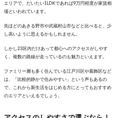
エリアで、だいたい1LDKであれば9万円程度が家賃相
グ参考でおしゃれな部屋に
場といわれています。
進学や就職などで、1DKの部屋で一人暮らしを
先ほどのあきる野市や武蔵村山市などと比べると、少
スタートさせるという方も多いことでしょう。
し高いように思えるかもしれません。
念願の...
しかし23区内だけあって都心へのアクセスがしやす
く、複数の路線が走っているのも魅力といえます。
ファミリー層も多く住んでいる江戸川区や葛飾区など
は、「比較的静かで住みやすい」という声もあるの
で、これから新生活をはじめる方にとってもおすすめ
のエリアといえるでしょう。
アクセスのしやすさで選ぶなら！