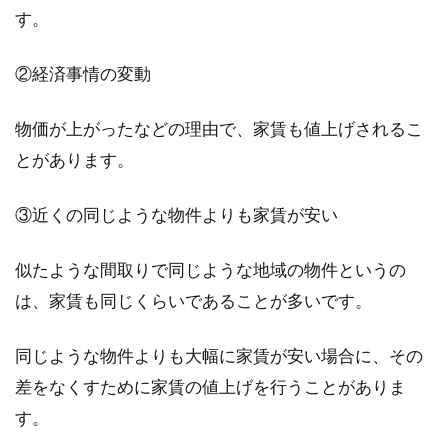
気になる方も...
す。
②経済事情の変動
準防火地域でも窓をおしゃれに！何
に注意をしたらいい？
物価が上がったなどの理由で、家賃も値上げされるこ
とがあります。
家を新たに「準防火地域」と呼ばれる地域に建
てようとしている方はいらっしゃいませんか。
③近くの同じような物件よりも家賃が安い
この地域...
似たような間取りで同じような地域の物件というの
は、家賃も同じくらいであることが多いです。
アパート退去後に敷金が戻ってくる
のはいつ？契約書で確認
同じような物件よりも大幅に家賃が安い場合に、その
差をなくすために家賃の値上げを行うことがありま
アパートなどの賃貸物件を退去する際に気にな
す。
るのは、「敷金がいつ戻ってくるのか」といっ
た点でしょう...