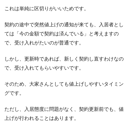
これは単純に区切りがいいためです。
契約の途中で突然値上げの通知が来ても、入居者とし
防音カーテンが効果的？犬の鳴き声
ては「今の金額で契約は済んでいる」と考えますの
が漏れ出さないためには
で、受け入れがたいのが普通です。
アパートで起きるトラブルは、「音」が原因で
あることが多いです。トラブルの元となる音の
しかし、更新時であれば、新しく契約し直すわけなの
原因...
で、受け入れてもらいやすいです。
そのため、大家さんとしても値上げしやすいタイミン
土地の登記を理解しよう！必要書類
グです。
と手続きのポイントは？
ただし、入居態度に問題がなく、契約更新前でも、値
不動産の取引において「不動産登記」は必ず発
上げが行われることはあります。
生します。その目的は、不動産（土地や建物）
の所有者...