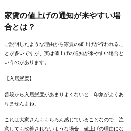
家賃の値上げの通知が来やすい場
合とは？
登記の中でも地目変更登記って何？
必要書類はあるの？
ご説明したような理由から家賃の値上げが行われるこ
不動産登記のひとつには、「地目変更登記」と
とが多いですが、実は値上げの通知が来やすい場合と
いうものがあります。土地には地目が決められ
いうのがあります。
ており、...
【入居態度】
アパートの大家さんなどへの挨拶は
普段から入居態度があまりよくないと、印象がよくあ
いつ？手土産で好印象を！
りませんよね。
アパートに入居したら、まずは大家さんや住人
これは大家さんももちろん感じていることなので、注
への挨拶に伺いましょう。入居直後はやらなけ
意しても改善されないような場合、値上げの理由にな
ればなら...