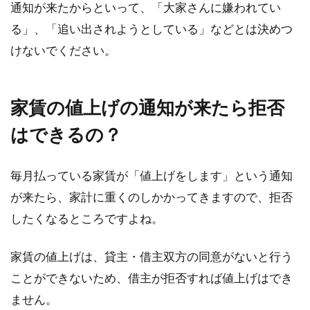
通知が来たからといって、「大家さんに嫌われてい
る」、「追い出されようとしている」などとは決めつ
けないでください。
1DKは二人では狭い？二人暮らしを
快適にするには収納が鍵！
家賃の値上げの通知が来たら拒否
1DKの間取りで二人暮らしをしている方も多い
はできるの？
かと思いますし、これから二人で暮らそうと考
えている方...
毎月払っている家賃が「値上げをします」という通知
が来たら、家計に重くのしかかってきますので、拒否
したくなるところですよね。
家賃の値上げは、貸主・借主双方の同意がないと行う
ことができないため、借主が拒否すれば値上げはでき
ません。