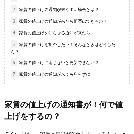
すること...
2
家賃の値上げの通知が来やすい場合とは？
3
家賃の値上げの通知が来たら拒否はできるの？
意外と悩む2LDKの部屋の使い方！新
4
家賃の値上げを知らせる通知が来たら
婚夫婦はどうしたら？
5
家賃の値上げを拒否したい！そんなときはどうした
ら？
新婚生活を2LDKの部屋でスタートさせる方もい
るでしょう。この時に意外と悩んでしまうの
6
家賃の値上げに応じないと更新できない？
が...
7
家賃の値上げの通知が来ても焦らずに
マイホーム登記の持分は必ず計算！
家賃の値上げの通知書が！何で値
贈与税を課されないために
上げをするの？
念願のマイホームを購入するとき、夫婦が分割
して資金を出す「共有名義」にするケースが見
多くの方は、「家賃は値段が変わらずにあるもの」と