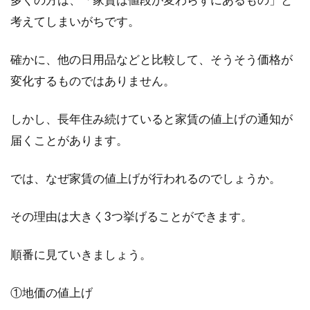
られますが、...
考えてしまいがちです。
確かに、他の日用品などと比較して、そうそう価格が
説明するのが難しい！不動産登記と
変化するものではありません。
は？わかりやすくご紹介！
しかし、長年住み続けていると家賃の値上げの通知が
「不動産登記とは？」と誰かに聞かれたとき、
届くことがあります。
なんとなくは分かっていてもきちんと説明する
のは難しいと...
では、なぜ家賃の値上げが行われるのでしょうか。
その理由は大きく3つ挙げることができます。
賃貸物件の退去時に敷金以上の請求
がされるのはどんな時？
順番に見ていきましょう。
賃貸物件の退去時、入居の際に支払った敷金以
①地価の値上げ
上の金額を請求される場合があります。それは