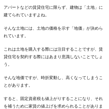
いったい...
アパートなどの賃貸住宅に限らず、建物は「土地」に
建てられていますよね。
1LDKでも子育てはできる？間取りの
そんな土地には、土地の価格を示す「地価」が決めら
メリット・デメリットとは
れています。
新婚夫婦でアパートなどの賃貸住宅に住むこと
これは土地を購入する際には注目することですが、賃
になった時、1LDKの部屋を選ぶこともあるでし
ょう。...
貸住宅を契約する際にはあまり意識しないことでしょ
う。
建築基準法の「居室」！台所に採光
そんな地価ですが、時折変動し、高くなってしまうこ
計算は必要？必要ない？
とがあります。
建築士を目指したり、住宅の設計に興味を持た
すると、固定資産税も値上がりすることになり、それ
れたりする方の中には、「台所の採光問題」が
を補うために家賃の値上げを求められることがありま