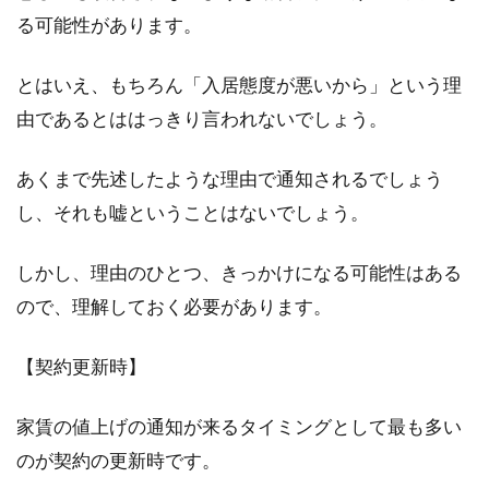
る可能性があります。
とはいえ、もちろん「入居態度が悪いから」という理
賃貸物件を東京で探そう！家賃相場
由であるとははっきり言われないでしょう。
が安いのはどの駅？
あくまで先述したような理由で通知されるでしょう
東京での賃貸物件を探す決め手は、やはり家賃
し、それも嘘ということはないでしょう。
の金額は大きなポイントとなるでしょう。家賃
は毎月支...
しかし、理由のひとつ、きっかけになる可能性はある
ので、理解しておく必要があります。
用途地域と市街化区域の違いを知
【契約更新時】
り、新居探しのヒントに！
家賃の値上げの通知が来るタイミングとして最も多い
転勤や結婚などの人生の節目を迎える人にとっ
て、住まい探しは大きな選択となります。やは
のが契約の更新時です。
り一番気...