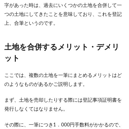
字があった時は、過去にいくつかの土地を合併して一
近年人気となっている賃貸物件のひとつが、シ
つの土地にしてきたことを意味しており、これを登記
ェアハウスです。安い家賃で手軽に入居できる
上、合筆というのです。
ことで知...
土地を合併するメリット・デメリ
土地を取得したら行う登記とは？自
ット
分でも行うことは可能？
ここでは、複数の土地を一筆にまとめるメリットはど
土地などの不動産を取得すると必須ともいえる
のようなものがあるかご説明します。
のが、不動産登記ですね。しかし日常生活にお
いて...
まず、土地を売却したりする際には登記事項証明書を
発行しなくてはなりません。
賃貸契約の解約連絡は1ヶ月前では
その際に、一筆につき1．000円手数料がかかるので、
遅い？出費は最低限に！