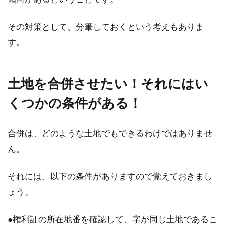
賃貸物件に入居するときに、家賃の他にも敷金
その対策として、分筆しておくという考えもありま
と礼金を支払うのが一般的です。敷金は賃貸借
す。
契約にお...
土地を合併させたい！それにはい
木造の賃貸物件は騒音トラブルが多
くつかの条件がある！
い？騒音対策をしよう！
アパートやマンションにお住まいの方なら、騒
合併は、どのような土地でもできるわけではありませ
音の問題で悩んだ経験が、一度や二度ある方も
ん。
多いのではな...
それには、以下の条件がありますので覚えておきまし
ょう。
1DKで念願の一人暮らし！インテリ
アはどうしたらいい？
●権利証の所在地番を確認して、字が同じ土地であるこ