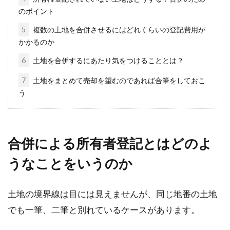
のポイント
建物を建てるときには、建築基準法に従って建
5
複数の土地を合併させるにはどれくらいの登記費用が
てなければいけません。この記事では、建築基
かかるのか
準法の建...
6
土地を合併するにあたり気をつけることとは？
7
土地をまとめて売却を望むのであれば合筆をしておこ
う
家賃5万円で一人暮らしスタート！
初期費用はいくらかかる？
合併による所有者登記とはどのよ
大学生や社会人になると、親元を離れて一人暮
らしをスタートさせる方も多いでしょう。この
うなことをいうのか
とき、初...
土地の境界線は目には見えませんが、同じ地番の土地
でも一筆、二筆と別れているケースがあります。
人気が高そうな最上階の角部屋には
意外なデメリットがある？