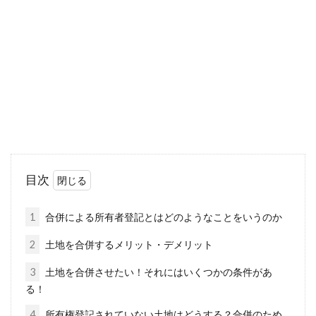
住宅を建てるにあたり、「防火地域」や「準防
火地域」という言葉を耳にしたことがありませ
んか？こ...
防音カーテンが効果的？犬の鳴き声
が漏れ出さないためには
目次
アパートで起きるトラブルは、「音」が原因で
あることが多いです。トラブルの元となる音の
1
合併による所有者登記とはどのようなことをいうのか
原因...
2
土地を合併するメリット・デメリット
3
土地を合併させたい！それにはいくつかの条件があ
る！
建蔽率の角地緩和は特定行政庁ごと
で違う！東京都の場合は？
4
所有権登記されていない土地はどうする？合併のため