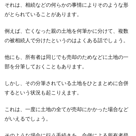
それは、相続などの何らかの事情によりそのような形
がとられていることがあります。
お部屋探しの際に人気が高い、「最上階」「角
部屋」という二つの条件がそろえば、誰もが羨
む快適なお部...
例えば、亡くなった親の土地を何筆かに分けて、複数
の被相続人で分けたというのはよくある話でしょう。
所有権移転登記に必須といえる住民
他にも、所有者は同じでも売却のためなどに土地の一
票！期限の定めはあるの？
部を分筆しておくこともあります。
土地や建物といった不動産を取得すると、登記
しかし、その分筆されている土地をひとまとめに合併
をすることは多くの方がご存知のことと思いま
するという状況も起こりえます。
す。登記...
これは、一度に土地の全てが売却にかかった場合など
がいえるでしょう。
登記の事前通知書の返送期限！資格
者代理人の制度も紹介
そのような場合に行う手続きを、合併による所有者登