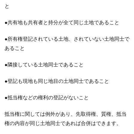
と
春などは新生活がスタートし、一人暮らしを始
めるという方も多いのではないでしょうか。そ
●共有地も共有者と持分が全て同じ土地であること
んな...
●所有権登記されている土地、されていない土地同士で
あること
老後の単身高齢者の賃貸問題！保証
人なしでは借りられない？
●隣接している土地同士であること
高齢化が進む現代では、特に老後の単身高齢者
●登記も現地も同じ地目の土地同士であること
における賃貸問題が大きく取り上げられていま
す。持ち...
●抵当権などの権利の登記がないこと
抵当権に関しては例外があり、先取得権、質権、抵当
不動産登記に委任状はなぜ必要？捺
権の内容が同じ土地同士であれば合併はできます。
印する印鑑の種類にも注意