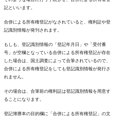
記といいます。
不動産の登記識別情報を忘れた場合に利用でき
る制度として、事前通知制度と資格者代理人に
合併による所有権登記がなされていると、権利証や登
よる本人確認...
記識別情報が発刊されます。
もしも、登記識別情報の「登記年月日」や「受付番
誰でもできる不動産登記の閲覧方法
号」が空欄となっている合併による所有権登記が存在
とは？手数料はかかるの？
した場合は、国土調査によって合筆されているので、
合併による所有権登記をしても登記識別情報が発行さ
土地や建物を所有すると、不動産登記をするこ
れません。
とが必須ですね。そんな不動産登記には大切な
情報がた...
その場合は、合筆前の権利証は登記識別情報を用意す
ることになります。
シェアハウスは本当に安い？東京の
登記簿謄本の目的欄に「合併による所有権登記」の文
家賃の相場はどれくらい？