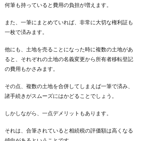
何筆も持っていると費用の負担が増えます。
管理会社や大家さんに賃貸契約解約の連絡をす
るのは、1ヶ月前が一つの目安にはなります
また、一筆にまとめていれば、非常に大切な権利証も
が、臨機応変に...
一枚で済みます。
他にも、土地を売ることになった時に複数の土地があ
アパートの家賃の目安はどのくら
ると、それぞれの土地の名義変更から所有者移転登記
い？手取り15万円を例に解説
の費用もかさみます。
社会人としての生活がはじまる際、同時に一人
その点、複数の土地を合併してしまえば一筆で済み、
暮らしがはじまる方もいることでしょう。その
諸手続きがスムーズにはかどることでしょう。
とき賃貸...
しかしながら、一点デメリットもあります。
敷金を返還してもらえるのはいつ？
それは、合筆されていると相続税の評価額は高くなる
返還に関する注意点は？
傾向があるということです。