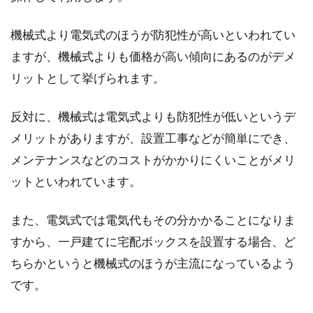
機械式より電気式のほうが防犯性が高いといわれてい
2LDKのマンションで暮らす！分譲と
ますが、機械式よりも価格が高い傾向にあるのがデメ
分譲賃貸の違いとは？
リットとして挙げられます。
2LDKの分譲マンションは、夫婦と子ども1～2
反対に、機械式は電気式よりも防犯性が低いというデ
人の家族や、あえて子どもを持たないDINKSに
も人...
メリットがありますが、設置工事などが簡単にでき、
メンテナンスなどのコストがかかりにくいことがメリ
ットといわれています。
マンションにロフトを！リフォーム
具体例からプランを練ろう
また、電気式では電気代もその分かかることになりま
すから、一戸建てに宅配ボックスを設置する場合、ど
お住まいのマンション、広さは足りています
ちらかというと機械式のほうが主流になっているよう
か？マンションは一戸建てとは違い、自由に増
です。
築すること...