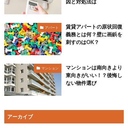
因と対処法は
賃貸アパートの原状回復
アパート
義務とは何？壁に画鋲を
刺すのはOK？
マンションは南向きより
マンション
東向きがいい！？後悔し
ない物件選び
アーカイブ