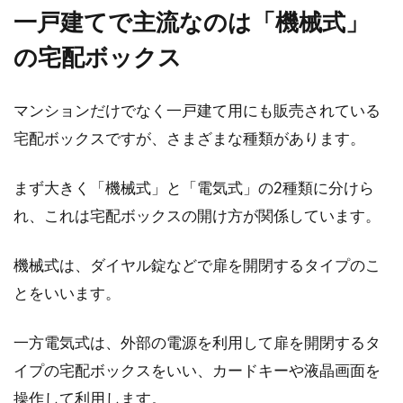
一戸建てで主流なのは「機械式」
の宅配ボックス
新築の窓は意外と難しい！後悔しな
いポイントとは？
マンションだけでなく一戸建て用にも販売されている
新築の注文住宅の中で、意外と見落とされがち
宅配ボックスですが、さまざまな種類があります。
なのが「窓」についてです。図面上で考えてい
る段階で...
まず大きく「機械式」と「電気式」の2種類に分けら
れ、これは宅配ボックスの開け方が関係しています。
まだ新築なのに！壁紙の隙間が気に
機械式は、ダイヤル錠などで扉を開閉するタイプのこ
なったらどうする？
とをいいます。
新築のキレイなマイホーム。それなのに、気が
一方電気式は、外部の電源を利用して扉を開閉するタ
付いたら壁紙の継ぎ目に少し隙間があいてい
イプの宅配ボックスをいい、カードキーや液晶画面を
て、ショッ...
操作して利用します。