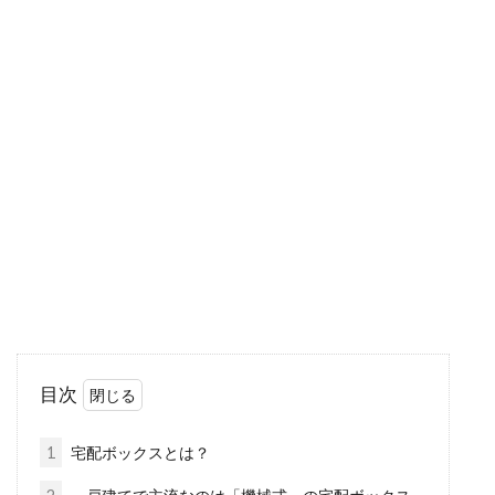
2LDKのコンパクトマンション！購入
時のポイントをチェック！
近年は、1LDKや2LDKといった間取りの「コン
パクトマンション」が増えてきました。この記
事...
マンションの購入を決めたのはどん
なタイミングが多いのか？
目次
マンションの購入は、人生における大きな出来
事の一つになるでしょう。ビッグイベントであ
1
宅配ボックスとは？
るマンシ...