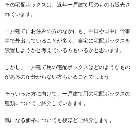
その宅配ボックスは、近年一戸建て用のものも販売さ
れています。
お悩み解決！マンションのリビン
グ・レイアウトの基本
一戸建てにお住みの方のなかにも、平日や日中に仕事
等で外出していることが多く、自宅に宅配ボックスを
マンションのリビングにはさまざまな形があり
設置しようかと考えている方もいるかと思います。
ます。縦型や横型など、部屋の形状によって家
具の...
しかし、一戸建て用の宅配ボックスはどのようなもの
があるのか分からない方もいることでしょう。
新築のリビングの広さはどれくら
そういった方に向けて、一戸建て用の宅配ボックスの
い？リビング設計の注意点
種類についてご紹介していきます。
新築住宅を建てることが決まると、どのような
気になる価格についても後ほどご紹介します。
家にするかワクワクしますよね。家族でほとん
どの...