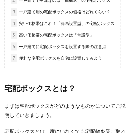
2
一戸建てで主流なのは「機械式」の宅配ボックス
3
一戸建て用の宅配ボックスの価格はどれくらい？
家を建てる人必見！ブログを参考に
4
安い価格帯はこれ！「簡易設置型」の宅配ボックス
ローコストな家づくり
5
高い価格帯の宅配ボックスは「常設型」
今、アパートなどの賃貸物件に住んでいるご家
6
一戸建てに宅配ボックスを設置する際の注意点
庭の中には、家を建てるか悩んでいる方もいる
7
便利な宅配ボックスを自宅に設置してみよう
のではないで...
アパートのリビングは防音対策して
宅配ボックスとは？
子供の騒音を軽減する！
まずは宅配ボックスがどのようなものかについてご説
アパートに住んでいる夫婦に子供が生まれた
明していきましょう。
ら、最初は幸せな気持ちでいっぱいでしょう。
しかし、子...
宅配ボックスとは、家にいなくても宅配物を受け取れ