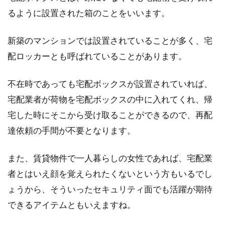
るように設置された箱のことをいいます。
アパートを契約期間内に解約する場
新築のマンションでは設置されていることが多く、宅
合にはどうしたらいい？
配ロッカーとも呼ばれていることがあります。
アパートを契約しても、何らかの理由で契約期
不在時であっても宅配ボックスが設置されていれば、
間内に解約しなければならなくなることもある
宅配業者が荷物を宅配ボックスの中に入れてくれ、帰
かもしれませ...
宅した時にそこから受け取ることができるので、再配
達依頼の手間が不要となります。
新築住宅の基礎工事の時、大工さん
また、賃貸物件で一人暮らしの女性であれば、宅配業
への差し入れはどうする？
者とはいえ顔を覚えられたくないという方もいるでし
自分の家を建てるのは、多くの方の夢ですよ
ょうから、そういったセキュリティ面でも活躍が期待
ね。しかし、新築住宅の基礎工事中には、その
できるアイテムともいえますね。
時ならでは...