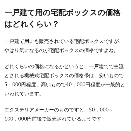
一戸建て用の宅配ボックスの価格
新築諸費用の内訳を知って不動産投
はどれくらい？
資に生かそう！
一戸建て用にも販売されている宅配ボックスですが、
不動産投資は、収益性の高い資産運用手法で
す。投資対象の物件は、1棟マンションや区分
やはり気になるのが宅配ボックスの価格ですよね。
マンション...
どれくらいの価格になるかというと、一戸建てで主流
とされる機械式宅配ボックスの価格帯は、安いもので
新築の家具はどこで買う？おすすめ
5，000円程度、高いもので40，000円程度が一般的と
のメーカーと家具の選び方
いわれています。
新築が完成間近になると、新居に置く家具のこ
エクステリアメーカーのものですと、50，000～
とを考え始めますよね。現在使っている家具を
100，000円前後で販売されているようです。
持って行...