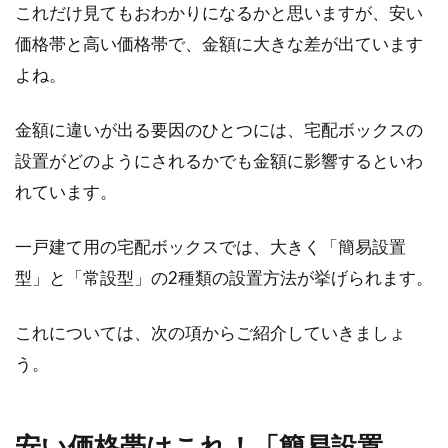
これだけ見てもおわかりになるかと思いますが、安い
価格帯と高い価格帯で、金額に大きな差が出ています
アパートのベランダに雨よけをつけ
よね。
たい！その種類や方法は？
金額に違いが出る要因のひとつには、宅配ボックスの
アパートにお住まいの方で、ベランダが狭いな
設置がどのようにされるかでも金額に影響するといわ
どの構造上の理由から、雨よけがあまりできな
いという方がいる...
れています。
一戸建て用の宅配ボックスでは、大きく「簡易設置
型」と「常設型」の2種類の設置方法が挙げられます。
新築のフローリングにコーティン
グ！知るべきこととは？
これについては、次の項からご紹介していきましょ
う。
新築住宅のフローリングは、大抵の場合、傷一
つなく大変きれいな仕上がりです。ただ、年月
が経過す...
安い価格帯はこれ！「簡易設置