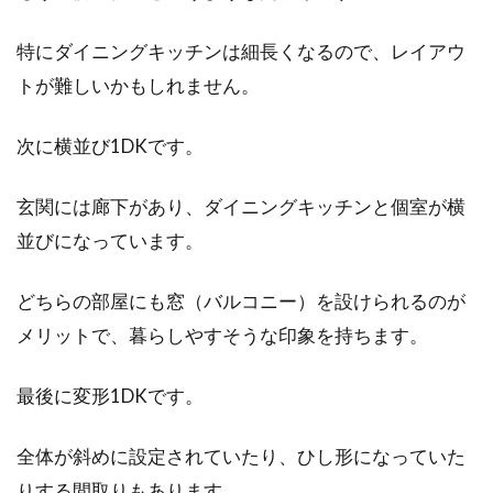
特にダイニングキッチンは細長くなるので、レイアウ
トが難しいかもしれません。
【アパートの名義変更】離婚後に必
要な手続きは抜かりなく
次に横並び1DKです。
「夫が契約していたアパートに、離婚後も住み
玄関には廊下があり、ダイニングキッチンと個室が横
続けることができるのだろうか」と不安に思っ
ている女性も...
並びになっています。
どちらの部屋にも窓（バルコニー）を設けられるのが
メリットで、暮らしやすそうな印象を持ちます。
新築するならおしゃれな内装に！こ
だわるべきポイントは？
最後に変形1DKです。
これから家を新築される方の中には、外観・内
全体が斜めに設定されていたり、ひし形になっていた
装ともにおしゃれに仕上げたいという方が多い
ことでしょう...
りする間取りもあります。