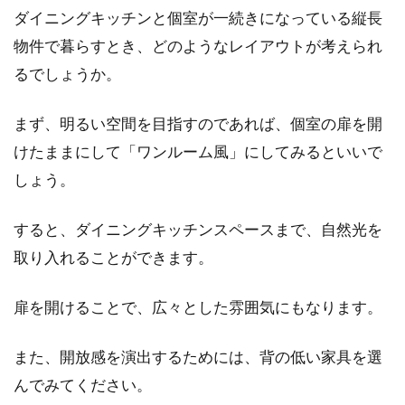
ダイニングキッチンと個室が一続きになっている縦長
物件で暮らすとき、どのようなレイアウトが考えられ
マンション売却のタイミングはい
るでしょうか。
つ？大切なポイントを解説！
まず、明るい空間を目指すのであれば、個室の扉を開
「鉄は熱いうちに打て」など、日本にはことわ
けたままにして「ワンルーム風」にしてみるといいで
ざとしてタイミングの大切さが伝えられていま
しょう。
す。マン...
すると、ダイニングキッチンスペースまで、自然光を
取り入れることができます。
扉を開けることで、広々とした雰囲気にもなります。
また、開放感を演出するためには、背の低い家具を選
んでみてください。