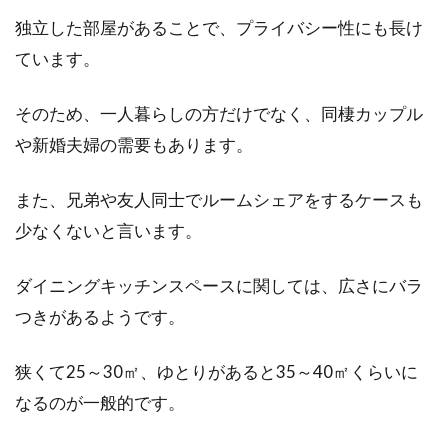
独立した部屋があることで、プライバシー性にも長け
ています。
意外な盲点！マンションのキッチン
そのため、一人暮らしの方だけでなく、同棲カップル
ゴミ箱問題を解決！
や新婚夫婦の需要もあります。
マンションのキッチンは、限られた空間です。
キッチンにはいろいろなものが収納されていま
また、兄弟や友人同士でルームシェアをするケースも
すが、意...
少なくないと言います。
ダイニングキッチンスペースに関しては、広さにバラ
住宅の建て替えとリフォームで迷
つきがあるようです。
う？かかる費用とは？
狭くて25～30㎡、ゆとりがあると35～40㎡くらいに
何十年と住み続けた家が住みづらくなってきた
なるのが一般的です。
と思った場合、建て替えやリフォームを検討し
はじめること...