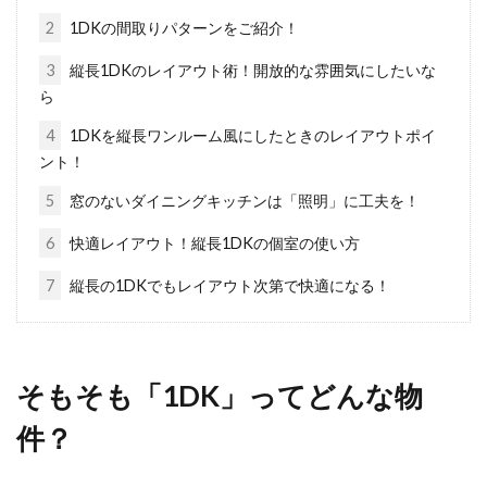
ね。筆者...
2
1DKの間取りパターンをご紹介！
3
縦長1DKのレイアウト術！開放的な雰囲気にしたいな
ら
マンションに地震保険は必要か？万
が一への備え方・考え方
4
1DKを縦長ワンルーム風にしたときのレイアウトポイ
ント！
自然災害が多い国・日本ですが、特に大規模な
5
窓のないダイニングキッチンは「照明」に工夫を！
地震に関しては近い将来必ず起こるとも言われ
6
快適レイアウト！縦長1DKの個室の使い方
ています。...
7
縦長の1DKでもレイアウト次第で快適になる！
マンションの管理人は意外と大変！
仕事内容等を詳しく知ろう
そもそも「1DK」ってどんな物
件？
マンションの中には、管理人が常駐していると
ころもあるでしょう。「管理人が常駐してい
る」こ...