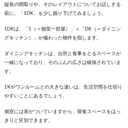
縦長の間取りや、そのレイアウトについてお話しする
前に、「1DK」を少し掘り下げてみましょう。
アパートに引っ越したら挨拶すべ
1DKは、「1（＝個室一部屋）」＋「DK（＝ダイニン
き？タイミングや手土産は？
グキッチン）」が備わった物件を指します。
アパートに入居するとき、引っ越しの挨拶はす
ダイニングキッチンは、台所と食事をとるスペースが
べきなのでしょうか。最近では挨拶しないとい
一緒になっており、そのぶんの広さは確保されていま
う人も増...
す。
1Kやワンルームとの大きな違いは、生活空間を仕切り
マンションの水漏れ原因は？早期対
やすいことにあるでしょう。
応で下の階への被害防止を
個室には扉がついていますから、寝食スペースをはっ
マンションで時々起こるトラブルの一つに、水
きりと区別できます。
漏れがあります。その原因には様々なものがあ
りま...