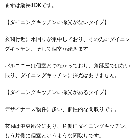
まずは縦長1DKです。
【ダイニングキッチンに採光がないタイプ】
マンションの内覧会を成功させるた
めのチェックポイント
玄関付近に水回りが集中しており、その先にダイニン
グキッチン、そして個室が続きます。
マンションの内覧会当日は、遂に部屋を見られ
ることもあってワクワクしますね。期待も膨ら
バルコニーは個室とつながっており、角部屋ではない
む楽しい...
限り、ダイニングキッチンに採光はありません。
【ダイニングキッチンに採光があるタイプ】
1LDKの家賃はどれくらい？東京でマ
ンションを探すならここ！
デザイナーズ物件に多い、個性的な間取りです。
東京で新生活をスタートさせるために、1LDKの
玄関は中央部分にあり、片側にダイニングキッチン、
マンションを借りることを検討している人は多
もう片側に個室というような間取りです。
くいるのでは...