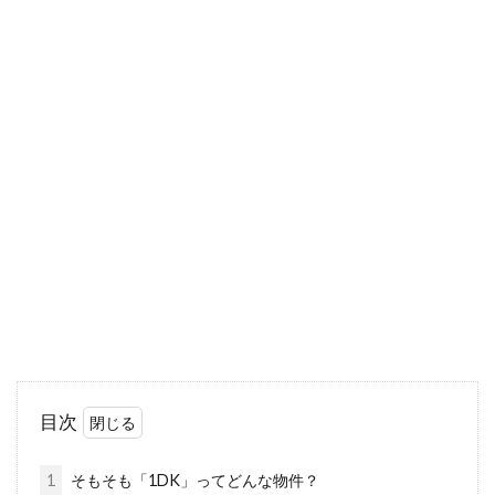
ネ...
新築マンションを大阪で購入した
い！失敗しないポイントとは
「大好きな大阪に住むために新築マンションを
購入したい」その願いを現実のものとする準備
が整...
町家と町屋はどっちが正しい？京町
家の魅力とともにご紹介！
目次
「まちや」という言葉を漢字にすると、「町
家」と「町屋」の2つの漢字が出てきますよ
1
そもそも「1DK」ってどんな物件？