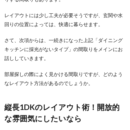
レイアウトには少し工夫が必要そうですが、玄関や水
夢のマイホーム実現のためには新
回りの位置によっては、快適に暮らせます。
築？リフォーム？徹底比較！
さて、次項からは、一続きになった上記「ダイニング
家を購入しようとするとき、新築で家を建てる
キッチンに採光がないタイプ」の間取りをメインにお
のか、中古物件をリフォームするのか、迷う方
話ししていきます。
は多くいらっ...
部屋探しの際によく見かける間取りですが、どのよう
なレイアウト方法があるのでしょうか。
新築に神棚は設置したほうがいい
の？その必要性と設置方法
縦長1DKのレイアウト術！開放的
一昔前の日本家屋には、ごく普通に神棚が置か
な雰囲気にしたいなら
れている光景が見られましたが、近年の住宅の
スタイルでは...