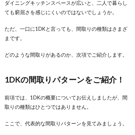
ダイニングキッチンスペースが広いと、二人で暮らし
ても窮屈さを感じにくいのではないでしょうか。
マンションを新築で探す！神奈川県
ただ、一口に1DKと言っても、間取りの種類はさまざ
で探しやすい街はここ！
まです。
神奈川県は、比較的新築マンションの多い地域
どのような間取りがあるのか、次項でご紹介します。
と言われています。特に横浜市と川崎市は東京
に近く、...
1DKの間取りパターンをご紹介！
角地は外構がないと侵入される？通
前項では、1DKの概要についてお伝えしましたが、間
り抜け防止の方法とは？
取りの種類はひとつではありません。
角地は人気のある土地です。その土地にこだわ
ここで、代表的な間取りパターンを見てみましょう。
りのマイホームを建てたなら、外構にもこだわ
りたいで...