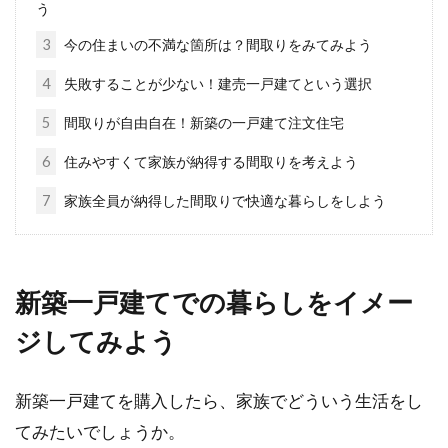
う
3
今の住まいの不満な箇所は？間取りをみてみよう
マンションの中古物件を神奈川で購
入する場合のおすすめ地域
4
失敗することが少ない！建売一戸建てという選択
5
間取りが自由自在！新築の一戸建て注文住宅
マイホームを神奈川で購入することを検討する
場合、「一戸建てではなくマンションを」とい
6
住みやすくて家族が納得する間取りを考えよう
う方も多いの...
7
家族全員が納得した間取りで快適な暮らしをしよう
1DKの賃貸物件レイアウト！縦長の
新築一戸建てでの暮らしをイメー
間取りだったらどうする？
ジしてみよう
新築する前や、新築中の方は、完成が楽しみで
心を弾ませているでしょうが、新築は完成した
新築一戸建てを購入したら、家族でどういう生活をし
後に思わぬトラブ...
てみたいでしょうか。