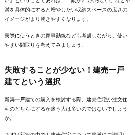
い」ということであれば、「鍋が2つ入らない」など不
満を具体的にすると増やしたい収納スペースの広さの
賃貸アパートの更新料！金額交渉は
イメージがより湧きやすくなります。
できる？できない？
実際に使うときの家事動線なども考慮しながら、使い
アパートなどの賃貸物件では、「更新料」が発
生する場合が多くあります。「アパートの更新
やすい間取りを考えてみましょう。
手続き」...
失敗することが少ない！建売一戸
建てという選択
新築一戸建ての購入を検討する際、建売住宅か注文住
宅のどちらにするか迷う人は多いのではないでしょう
か。
まずは新築の中でも建売住宅について簡単にご説明し