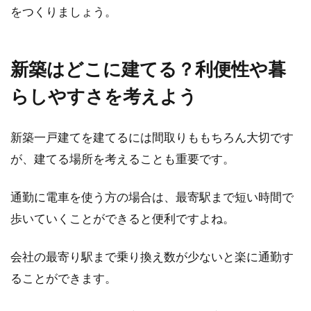
をつくりましょう。
アパートでギターを弾きたい！その
騒音対策とは？
新築はどこに建てる？利便性や暮
ギターは、とてもポピュラーな趣味の一つです
らしやすさを考えよう
よね。アパートでギターの練習をしたいという
考えは、...
新築一戸建てを建てるには間取りももちろん大切です
が、建てる場所を考えることも重要です。
マンション購入は中古がおすすめ！
通勤に電車を使う方の場合は、最寄駅まで短い時間で
大阪市のマンション事情
歩いていくことができると便利ですよね。
マンションを購入するときに、新築が良いか、
会社の最寄り駅まで乗り換え数が少ないと楽に通勤す
中古が良いか迷ってしまいますよね。新築か中
ることができます。
古かは、...