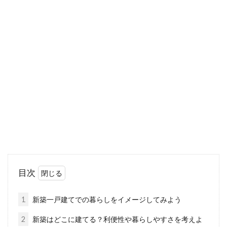
アパートを契約期間内に解約する場
合にはどうしたらいい？
アパートを契約しても、何らかの理由で契約期
間内に解約しなければならなくなることもある
かもしれませ...
新築時の床はコーティングするべ
き？その種類と費用をご紹介
目次
家を新築する際に、床をコーティングするべき
か悩む方も多いです。新築時に床をコーティン
1
新築一戸建てでの暮らしをイメージしてみよう
グするメ...
2
新築はどこに建てる？利便性や暮らしやすさを考えよ