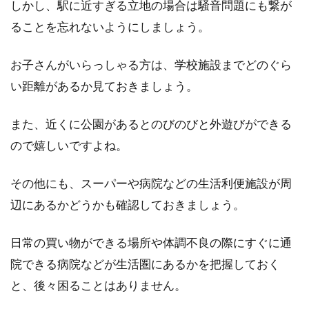
しかし、駅に近すぎる立地の場合は騒音問題にも繋が
ることを忘れないようにしましょう。
マンション売却のタイミングはい
つ？大切なポイントを解説！
お子さんがいらっしゃる方は、学校施設までどのぐら
い距離があるか見ておきましょう。
「鉄は熱いうちに打て」など、日本にはことわ
ざとしてタイミングの大切さが伝えられていま
す。マン...
また、近くに公園があるとのびのびと外遊びができる
ので嬉しいですよね。
その他にも、スーパーや病院などの生活利便施設が周
マンションのピアノは何時まで？自
辺にあるかどうかも確認しておきましょう。
分でできる防音対策とは
日常の買い物ができる場所や体調不良の際にすぐに通
プロの方はもちろん、趣味や習い事でも多くの
人が慣れ親しんでいるピアノですが、そのピア
院できる病院などが生活圏にあるかを把握しておく
ノの音が騒音...
と、後々困ることはありません。