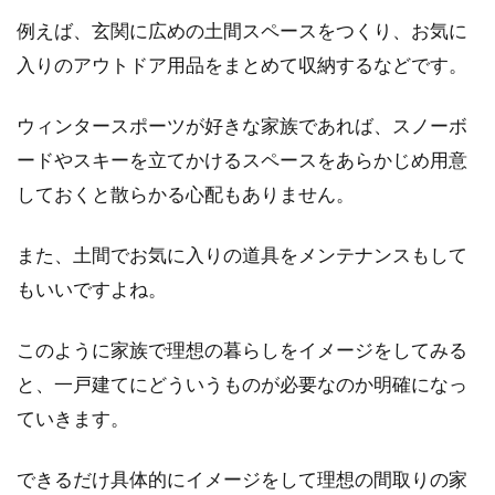
例えば、玄関に広めの土間スペースをつくり、お気に
住宅の外壁におすすめの外壁材と
入りのアウトドア用品をまとめて収納するなどです。
は？種類と特徴を知ろう！
ウィンタースポーツが好きな家族であれば、スノーボ
住宅を新築する際に、外壁のデザインで悩まれ
ードやスキーを立てかけるスペースをあらかじめ用意
る方は多いでしょう。印象を一番に左右する外
しておくと散らかる心配もありません。
壁だから...
また、土間でお気に入りの道具をメンテナンスもして
もいいですよね。
新築住宅を購入！カーテンとブライ
ンドどちらがいいの？
このように家族で理想の暮らしをイメージをしてみる
と、一戸建てにどういうものが必要なのか明確になっ
新築住宅を購入すると、せっかくだからと家具
ていきます。
やインテリアを新調する人は少なくありませ
ん。中でも...
できるだけ具体的にイメージをして理想の間取りの家