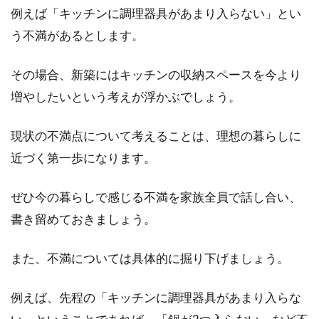
例えば「キッチンに調理器具があまり入らない」とい
住宅購入にはさまざまな諸費用が！
う不満があるとします。
どのくらいかかるの？
その場合、新築にはキッチンの収納スペースを今より
例えば、マイホームとして新築一戸建てを購入
増やしたいという考えが浮かぶでしょう。
するときの費用は、土地と建築費だけだと思っ
てはいません...
現状の不満点について考えることは、理想の暮らしに
近づく第一歩になります。
アイデア豊富！マンションの和室を
ぜひ今の暮らしで感じる不満を家族全員で話し合い、
おしゃれにコーディネート
書き留めておきましょう。
マンションにある和室を使いこなせていないと
また、不満については具体的に掘り下げましょう。
いう方は多いのではないでしょうか。和室は、
ちょっと...
例えば、先程の「キッチンに調理器具があまり入らな