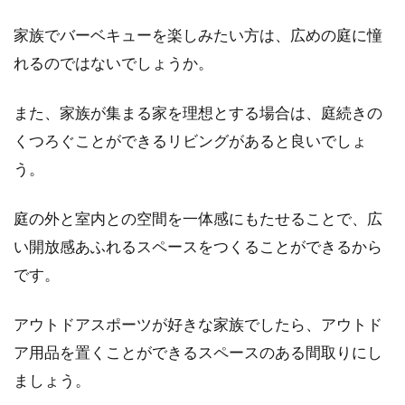
家族でバーベキューを楽しみたい方は、広めの庭に憧
新築の窓は意外と難しい！後悔しな
れるのではないでしょうか。
いポイントとは？
また、家族が集まる家を理想とする場合は、庭続きの
新築の注文住宅の中で、意外と見落とされがち
くつろぐことができるリビングがあると良いでしょ
なのが「窓」についてです。図面上で考えてい
る段階で...
う。
庭の外と室内との空間を一体感にもたせることで、広
い開放感あふれるスペースをつくることができるから
マンションは売るべきか貸すべき
です。
か？賢い不動産投資とは
マンションなどの不動産は、利益率の高い投資
アウトドアスポーツが好きな家族でしたら、アウトド
資産として知られています。初期費用のかかる
ア用品を置くことができるスペースのある間取りにし
1棟マン...
ましょう。