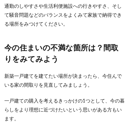
通勤のしやすさや生活利便施設への行きやすさ、そし
選ばれる2LDKマンションを建てる！
て騒音問題などのバランスをよくみて家族で納得でき
賃貸経営は計画的に
る場所をみつけてください。
2LDKの賃貸マンションは、どのような方々が選
ぶことが多いのでしょうか。安定した賃貸経営
今の住まいの不満な箇所は？間取
を目...
りをみてみよう
新築一戸建てを建てたい場所が決まったら、今住んで
二世帯住宅でも完全分離型なら後悔
いる家の間取りを見直してみましょう。
しない？実際はどうなの？
一戸建ての購入を考えるきっかけの1つとして、今の暮
近年では、二世帯住宅にするという方も増えて
きています。その二世帯住宅のなかには「完全
らしをより理想に近づけたいという思いがある方もい
分離型」...
ます。