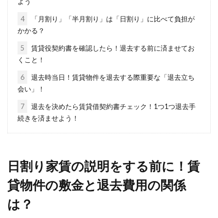
よう
は収入の1／3が目安？
4
「月割り」「半月割り」は「日割り」に比べて負担が
かかる？
「1DKで一人暮らしをしたい」と思うなら、気
になるのが家賃相場ではないでしょうか。相場
5
賃貸役契約書を確認したら！退去する前に済ませてお
を...
くこと！
6
退去時当日！賃貸物件を退去する際重要な「退去立ち
会い」！
毎月の家賃は口座振替が便利！退去
7
退去を決めたら賃貸借契約書チェック！1つ1つ退去手
のときは解約が必要？
続きを済ませよう！
賃貸物件に住む場合、毎月の家賃を支払うこと
が必須となります。毎月、忘れずに家賃の支払
日割り家賃の説明をする前に！賃
いをしな...
貸物件の敷金と退去費用の関係
は？
耐震性は大丈夫？住宅の基礎部分に