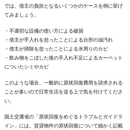
よいかを確認しよう！
では、借主の負担となるいくつかのケースを例に挙げ
てみましょう。
「日割り家賃」という言葉を聞いたことがあり
ますか？日割り家賃のことを入退去の際にしっ
・不適切な設備の使い方による破損
かり...
・借主が手入れを怠ったことによる台所の油汚れ
・借主が掃除を怠ったことによる水周りのカビ
・飲み物をこぼした後の手入れ不足によるカーペット
住宅の階段寸法に定めあり！どれぐ
についたシミやカビ
らいの寸法が昇りやすい？
このような場合、一般的に原状回復費用を請求される
住宅を建築する際は、建築基準法に則って設計
を行います。階段も例外ではありません。階段
ことが多いので日常生活を送る上で気を付けてくださ
の寸...
い。
国土交通省の「原状回復をめぐるトラブルとガイドラ
アパートやマンション退去時の疑
イン」には、賃貸物件の原状回復について細かく記載