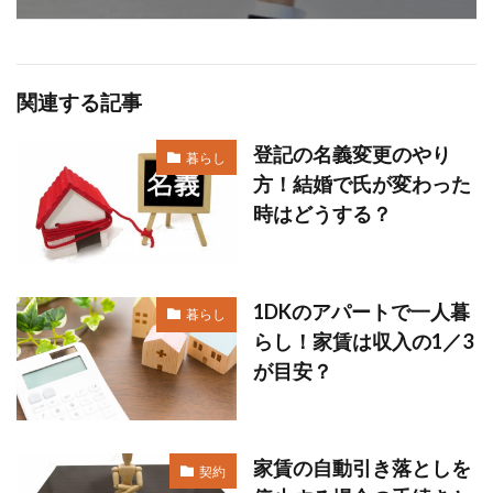
関連する記事
登記の名義変更のやり
暮らし
方！結婚で氏が変わった
時はどうする？
1DKのアパートで一人暮
暮らし
らし！家賃は収入の1／3
が目安？
家賃の自動引き落としを
契約