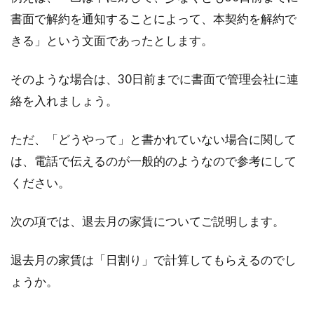
は？わかりやすくご紹介！
書面で解約を通知することによって、本契約を解約で
きる」という文面であったとします。
「不動産登記とは？」と誰かに聞かれたとき、
なんとなくは分かっていてもきちんと説明する
のは難しいと...
そのような場合は、30日前までに書面で管理会社に連
絡を入れましょう。
ただ、「どうやって」と書かれていない場合に関して
建ぺい率が緩和される条件とは？賢
は、電話で伝えるのが一般的のようなので参考にして
く車庫などを作ろう！
ください。
新しく家やアパートなどを建てようとしている
方は、「建ぺい率」に注意が必要です。建ぺい
次の項では、退去月の家賃についてご説明します。
率は土地...
退去月の家賃は「日割り」で計算してもらえるのでし
ょうか。
家賃の自動引き落としは安心・手