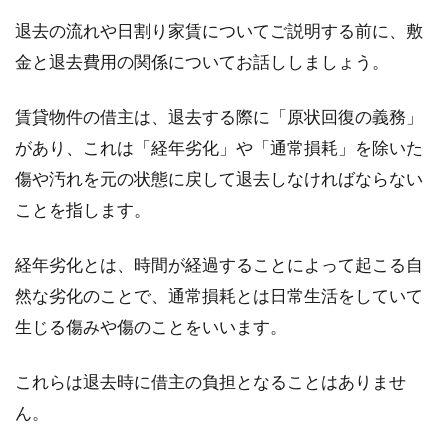
できるひび割れの基礎知識
退去の流れや日割り家賃についてご説明する前に、敷
金と退去費用の関係についてお話ししましょう。
地震が多い日本では、耐震性が重要視されてい
ます。住宅の基礎となるコンクリート部分にひ
賃貸物件の借主は、退去する際に「原状回復の義務」
び割...
があり、これは「経年劣化」や「通常損耗」を除いた
傷や汚れを元の状態に戻して退去しなければならない
準防火地域の家の窓は防火性能にせ
ことを指します。
ずシャッターでもOK？
経年劣化とは、時間が経過することによって起こる自
準防火地域に家を建築する場合、その土地の性
然な劣化のことで、通常損耗とは日常生活をしていて
質上、一定の耐火性能が求められます。窓につ
生じる傷みや傷のことをいいます。
いても防...
これらは退去時に借主の負担となることはありませ
ん。
家賃の日割りとは？どう計算すれば