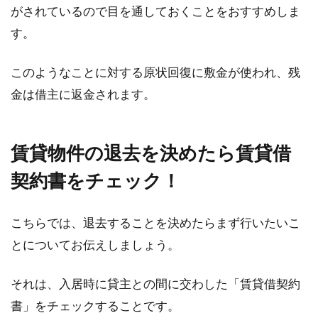
問！敷金の精算はいつ？
がされているので目を通しておくことをおすすめしま
す。
アパートやマンションなどの賃貸物件へ入居の
際、敷金なしという物件以外は敷金の支払いを
このようなことに対する原状回復に敷金が使われ、残
していますよ...
金は借主に返金されます。
シェアハウスは東京での一人暮らし
賃貸物件の退去を決めたら賃貸借
におすすめ？～女性編～
契約書をチェック！
転勤などにより、東京での一人暮らしをするこ
とになったら、お部屋探しをはじめなければな
こちらでは、退去することを決めたらまず行いたいこ
りませんね。...
とについてお伝えしましょう。
それは、入居時に貸主との間に交わした「賃貸借契約
準防火地域の外壁に使われている？
書」をチェックすることです。