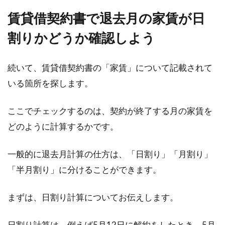
軽！その手続き方法とは？
賃貸借契約書で退去月の家賃が日
毎月の家賃はどのような方法で支払っています
割りかどうか確認しよう
か。この記事では、便利で安心の「自動引き落
とし」に...
続いて、賃貸借契約書の「家賃」について記載されて
いる箇所を探します。
シェアハウスを東京で探そう！安い
ここでチェックするのは、契約が終了する月の家賃を
だけではない魅力とは？
どのように計算するかです。
東京に住むことを検討しているならシェアハウ
スはいかがでしょうか。シェアハウスは、アパ
一般的に退去月計算の仕方は、「日割り」「月割り」
ートなど...
「半月割り」に分けることができます。
まずは、日割り計算についてお伝えします。
一戸建てとアパートどっちが得？メ
日割り計算は、例えば5月12日に解約をしたとき、5月