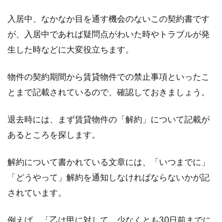
ガルバリウム鋼板とは？
入居中、なかなか目を通す機会のないこの契約書です
防食性の高いガルバリウム鋼板は、建物の外壁
が、入居中であれば疑問点がわいた時やトラブルが発
で使われることが多い建築材料です。その意匠
生した時などに大変役立ちます。
性の高さ...
物件の契約期間から賃貸物件での禁止事項といったこ
とまで記載されているので、確認しておきましょう。
長押裏の隙間から虫や隙間風が！埋
めるためにはどうする？
退去時には、まず賃貸物件の「解約」について記載が
あるところを探します。
昔ながらの日本家屋の特徴として、長押（なげ
し）が挙げられます。長押あっての和室とも言
解約について書かれている文章には、「いつまでに」
え、...
「どうやって」解約を通知しなければならないかが記
されています。
説明するのが難しい！不動産登記と
例えば、「乙は甲に対して、少なくとも30日前までに