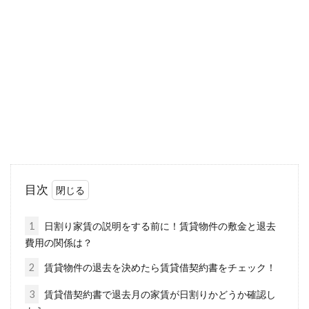
に損をしないポイントとは
アパートやマンションなどの賃貸契約にて支払
う「敷金」は、退去時に返還されることとなり
ますが、決められ...
アパートの家賃の目安はどのくら
い？手取り15万円を例に解説
目次
社会人としての生活がはじまる際、同時に一人
暮らしがはじまる方もいることでしょう。その
1
日割り家賃の説明をする前に！賃貸物件の敷金と退去
とき賃貸...
費用の関係は？
2
賃貸物件の退去を決めたら賃貸借契約書をチェック！
3
賃貸借契約書で退去月の家賃が日割りかどうか確認し
1DKのアパートで一人暮らし！家賃