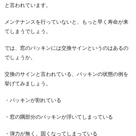
と言われています。
キッチンレイアウトには、コツがあることをご
メンテナンスを行っていないと、もっと早く寿命が来
存知でしょうか。「人が移動する道」を意味す
る動線、...
てしまうでしょう。
では、窓のパッキンには交換サインというのはあるの
でしょうか。
2DKにおすすめレイアウト！2人暮
らしの方も試してみよう！
交換のサインと言われている、パッキンの状態の例を
挙げてみましょう。
アパートなどの賃貸物件で生活を送っている方
も多いかと思います。中には2DKで2人暮らし
をして...
・パッキンが割れている
・窓の隅部分のパッキンが浮いてしまっている
長押裏の隙間から虫や隙間風が！埋
・弾力が無く、固くなってしまっている
めるためにはどうする？