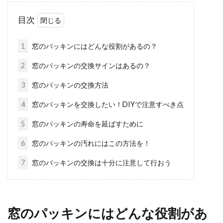
できる防音対策をご紹介
目次
アパートなどの賃貸に住んでいると、物件の構
造によっては隣人の生活音が部屋に響くことが
1
窓のパッキンにはどんな役割があるの？
あります。...
2
窓のパッキンの交換サインはあるの？
3
窓のパッキンの交換方法
窓の隙間風対策はこれ！100均ショ
4
窓のパッキンを交換したい！DIYで注意すべき点
ップで買える便利アイテム
5
窓のパッキンの寿命を延ばすために
マンションなどは機密性が高いため、あまり気
6
窓のパッキンの汚れにはこの方法を！
にはなりませんが、一軒家の場合、意外と窓な
7
窓のパッキンの交換は十分に注意して行おう
どから隙間風が...
窓からの虫の侵入を防ぐには？虫対
窓のパッキンにはどんな役割があ