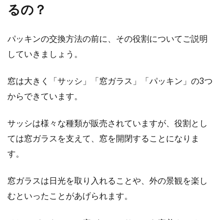
策のテクニックをご紹介！
るの？
気温が上がってくると、だんだんと虫が活発に
パッキンの交換方法の前に、その役割についてご説明
活動してきます。そんな虫が家の中まで侵入し
てくるの...
していきましょう。
窓は大きく「サッシ」「窓ガラス」「パッキン」の3つ
からできています。
窓にできる隙間風対策！隙間風や音
の原因と対処法とは
サッシは様々な種類が販売されていますが、役割とし
ては窓ガラスを支えて、窓を開閉することになりま
窓をしっかりと閉めているはずなのに「ピーピ
ー」と音が聞こえてくることはありませんか。
す。
実は、それ...
窓ガラスは日光を取り入れることや、外の景観を楽し
むといったことがあげられます。
1LDKでレイアウトに困りやすい？