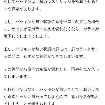
10畳の部屋を広く見せる！
そしてパッキンは、窓ガラスとサッシを密着させると
いう役割があります。
1LDKの部屋でも10畳のLDKは少々レイアウトが
しにくいかもしれません。そのため、使い方
もし、パッキンが無い状態の窓を部屋に配置した場合
に...
に、サッシが窓ガラスを支え切れなくなり、ガラスが
落下してしまうでしょう。
防音カーテンが効果的？犬の鳴き声
また、パッキンが無い状態の窓には、窓ガラスとサッ
が漏れ出さないためには
シの間に、わずかな隙間ができてしまいます。
アパートで起きるトラブルは、「音」が原因で
その隙間から室内の空気が漏れたり、雨や外気が入っ
あることが多いです。トラブルの元となる音の
てしまいます。
原因...
それだけではなく、パッキンが無いことで、窓ガラス
が直接サッシに当たってしまうので、窓ガラスが割れ
木造と鉄筋コンクリートそれぞれの
てしまうことが考えられます。