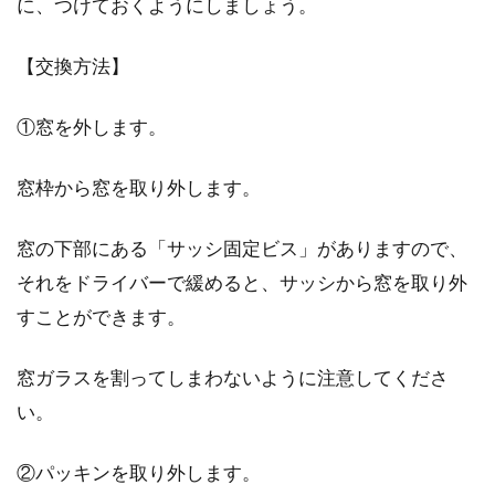
に、つけておくようにしましょう。
夏にエアコンで部屋を冷やした時、冷えづらく
【交換方法】
感じたことはありませんか。室温が一定に保た
れな...
①窓を外します。
窓枠から窓を取り外します。
1DKは二人では狭い？二人暮らしを
快適にするには収納が鍵！
窓の下部にある「サッシ固定ビス」がありますので、
それをドライバーで緩めると、サッシから窓を取り外
1DKの間取りで二人暮らしをしている方も多い
すことができます。
かと思いますし、これから二人で暮らそうと考
えている方...
窓ガラスを割ってしまわないように注意してくださ
い。
②パッキンを取り外します。