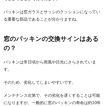
魅力とは？音対策もご紹介
パッキンは窓ガラスとサッシのクッションになってい
昨今の戸建てやアパートなどを見ると、様々な
工法で建てられていることが分かります。住宅
る重要な部品であることが分かりますね。
の構造と...
窓のパッキンの交換サインはある
2DKレイアウトのポイント！幼い子
の？
供との3人暮らしには2DK！
パッキンは常日頃から雨風や日光にさらされていま
家族3人暮らしで賃貸物件を探す際、どのよう
す。
な間取りにしようか悩まれることかと思いま
す。しかし...
そのため、劣化してしまいやすいです。
メンテナンス次第で、その劣化を遅くすることは可能
2LDKマンションのレイアウト！スッ
になりますが、一般的に窓のパッキンの寿命は約10年
キリ使いやすいキッチンに