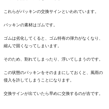
これらがパッキンの交換サインといわれています。
昔ながらの日本家屋の特徴として、長押（なげ
し）が挙げられます。長押あっての和室とも言
え、...
パッキンの素材はゴムです。
ゴムは劣化してくると、ゴム特有の弾力がなくなり、
縮んで固くなってしまいます。
窓にアルミシートを貼って熱を遮
断！暑い夏を乗り切ろう！
そのため、割れてしまったり、浮いてしまうのです。
年々夏の暑さが厳しくなってきています。朝か
この状態のパッキンをそのままにしておくと、風雨の
ら窓に注ぐ日差しが強く、エアコンを使う頻度
も高くな...
侵入を許してしまうことになります。
交換サインが出ていたら早めに交換するのが吉です。
窓の転落事故を防ぎたい！子どもの
ための転落防止バーとは？