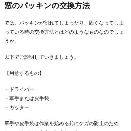
窓のパッキンの交換方法
暖かく過ごしやすい季節になってくると、爽や
かな風を取り入れるために窓を開ける機会も多
では、パッキンが割れてしまったり、固くなってしま
くなりますよ...
っている時の交換方法とはどのようなものなのでしょ
うか。
1LDKで子育てするなら！家具選びや
以下でご説明していきましょう。
レイアウトを工夫しよう！
【用意するもの】
これから赤ちゃんが生まれる予定のあるご家庭
で、今1LDKに住んでいる場合、このまま子育て
・ドライバー
できるかどう...
・軍手または皮手袋
・カッター
窓に断熱フィルムを施工して効果を
軍手や皮手袋は作業を始める前にケガの防止のため
実感！DIY方法もご紹介