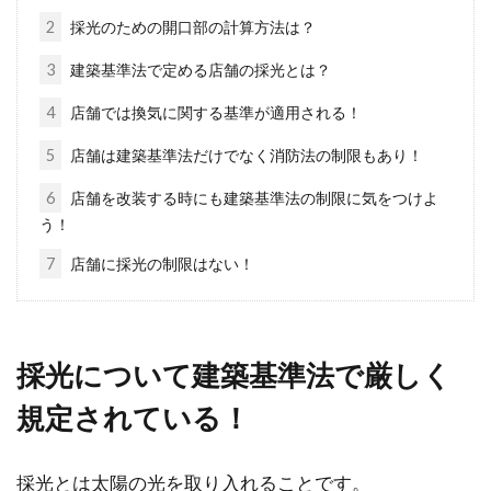
2
採光のための開口部の計算方法は？
3
建築基準法で定める店舗の採光とは？
【農地転用】宅地面積の基準とは？
4
店舗では換気に関する基準が適用される！
許可されない目的も確認
5
店舗は建築基準法だけでなく消防法の制限もあり！
農地転用は、届出だけで済むこともあります
6
店舗を改装する時にも建築基準法の制限に気をつけよ
が、許可されないと行えないことも多いもので
う！
す。宅地と...
7
店舗に採光の制限はない！
支払う賃料は同じ！家賃に管理費を
採光について建築基準法で厳しく
含むor別にしているはなぜ
規定されている！
賃貸物件を探すとき、予算内の家賃である物件
に自然と目がとまることでしょう。しかし、よ
採光とは太陽の光を取り入れることです。
く見てみ...