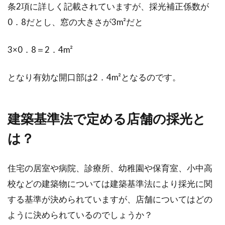
条2項に詳しく記載されていますが、採光補正係数が
0．8だとし、窓の大きさが3m²だと
私道を通るには通行権が必要！車で
3×0．8＝2．4m²
通行することもできない？
となり有効な開口部は2．4m²となるのです。
道路には多くの決まりごとが存在します。道路
の中でも私道は特に扱いが難しいので、近隣ト
ラブルの...
建築基準法で定める店舗の採光と
は？
購入予定の家や土地に面した道路が
住宅の居室や病院、診療所、幼稚園や保育室、小中高
私道か公道か調べる理由！
校などの建築物については建築基準法により採光に関
道路には公道と私道があることをご存知でしょ
する基準が決められていますが、店舗についてはどの
うか。これから土地を買って家を建てようとい
ように決められているのでしょうか？
う方や建...