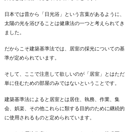
日本では昔から「日光浴」という言葉があるように、
太陽の光を浴びることは健康法の一つと考えられてき
不動産登記に委任状はなぜ必要？捺
ました。
印する印鑑の種類にも注意
だからこそ建築基準法では、居室の採光についての基
不動産に何かしらの変更があった時、不動産登
準が定められています。
記の手続きを取る必要があります。この登記の
申請...
そして、ここで注意して欲しいのが「居室」とはただ
単に住むための部屋のみではないということです。
1LDKの家賃はどのくらいかかる？東
建築基準法によると居室とは居住、執務、作業、集
京のエリア別に比較！
会、娯楽、その他これらに類する目的のために継続的
進学や転勤の関係などで、これから東京で暮ら
に使用されるものと定められています。
そうとしている方もいらっしゃると思います。
その際に...