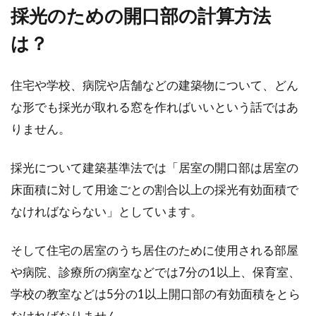
採光のための開口部の計算方法
は？
物権と債権！2つの意味の違いと
は？比較して見てみよう！
住宅や学校、病院や店舗などの建築物について、どん
な形でも採光が取れる窓を作ればいいという話ではあ
不動産を取り扱う場合には、様々な権利が発生
りません。
します。その中で一番基本となり、知っておか
ないといけ...
採光について建築基準法では「居室の開口部は居室の
床面積に対して用途ごとの割合以上の採光有効面積で
なければならない」としています。
不動産登記申請時に添付する「住所
証明書」に期限はある？
そして住宅の居室のうち居住のために使用される部屋
や病院、診療所の病室などでは7分の1以上、保育室、
不動産登記を申請する際は、さまざまな書類を
学校の教室などは5分の1以上開口部の有効面積をとら
用意しますよね。どの登記を申請するかでも必
要な...
なければなりません。