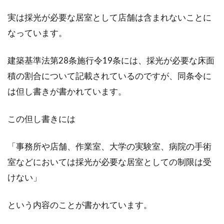
実は採光が必要な居室として店舗は含まれないことに
なっています。
私道でのトラブルを避けよう！子供
の遊び場は公園へ
建築基準法第28条施行令19条には、採光が必要な床面
積の割合について記載されているのですが、同条令に
住宅地にも多くある、私道にまつわるトラブル
は但し書きが書かれています。
は後を絶ちません。権利に関するトラブルを始
め、ご近所...
この但し書きには
「事務所や店舗、作業室、大学の実験室、病院の手術
木造の賃貸物件は騒音トラブルが多
室などにおいては採光が必要な居室としての制限は受
い？騒音対策をしよう！
けない」
アパートやマンションにお住まいの方なら、騒
という内容のことが書かれています。
音の問題で悩んだ経験が、一度や二度ある方も
多いのではな...