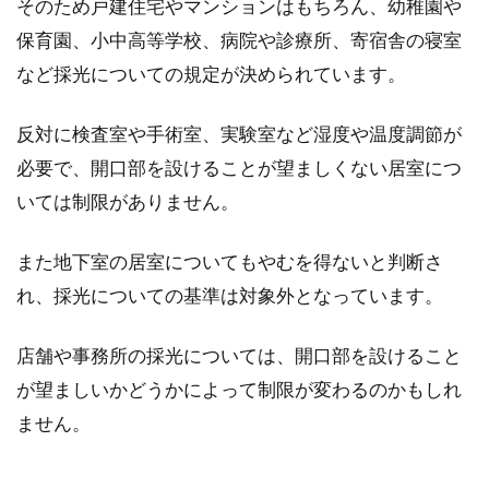
そのため戸建住宅やマンションはもちろん、幼稚園や
保育園、小中高等学校、病院や診療所、寄宿舎の寝室
など採光についての規定が決められています。
建蔽率に駐車場は含まれる？屋根が
あると法規制の対象！？
反対に検査室や手術室、実験室など湿度や温度調節が
必要で、開口部を設けることが望ましくない居室につ
新築する際、それぞれ理想の間取りや広さのイ
いては制限がありません。
メージがあるのではないでしょうか。しかし、
建物を建...
また地下室の居室についてもやむを得ないと判断さ
れ、採光についての基準は対象外となっています。
賃貸住宅のエアコンがなんだか臭
店舗や事務所の採光については、開口部を設けること
い…どう対処したらいいの？
が望ましいかどうかによって制限が変わるのかもしれ
ません。
賃貸住宅を選んでいる時に「エアコン付き」と
見かけると嬉しくなる方もいますよね。しか
し、いざ備...