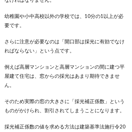
幼稚園や小中高校以外の学校では、10分の1以上が必
給湯器が故障してしまった！賃貸住
要です。
宅の場合の対処方法とは？
さらに注意が必要なのは「開口部は採光に有効でなけ
「お風呂に入ってさっぱりしたい！」と考えて
ればならない」という点です。
いる時に、給湯器が故障してしまうと焦ってし
まうものでは...
例えば高層マンションと高層マンションの間に建つ平
屋建て住宅は、窓からの採光はあまり期待できませ
ん。
給料日前の支払いがキツイ！家賃の
支払日は変更できる？
そのため実際の窓の大きさに「採光補正係数」という
ものがかけられ、割引されてしまうことになります。
家賃の支払日が給料日前に定められているとい
う方も多くいらっしゃいます。毎月ギリギリの
採光補正係数の値を求める方法は建築基準法施行令20
生活を送...