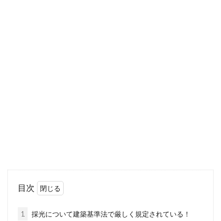
たことはあり...
アパート退去後に敷金が戻ってくる
のはいつ？契約書で確認
アパートなどの賃貸物件を退去する際に気にな
るのは、「敷金がいつ戻ってくるのか」といっ
た点でしょう...
ベランダのドアが開かない！対処法
と考えられる原因とは？
目次
ベランダに出ようとしたら、ドアが開かなくて
焦ってしまったというご経験はありませんか。
1
採光について建築基準法で厳しく規定されている！
これはベ...