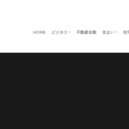
HOME
ビジネス
不動産全般
住まい
住
不動産業界
アレンジ
コーディネ
レイアウト
不便解消
修理・修繕
収納
安全対策
害虫対策
快適
掃除