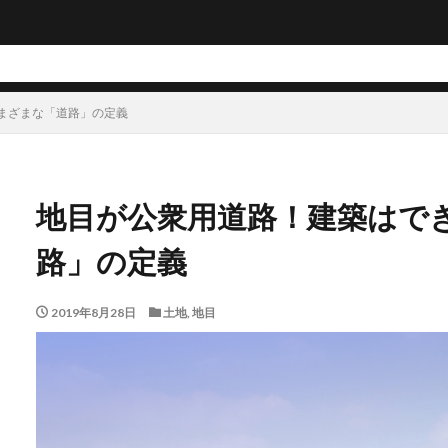
まざまな「道路」の定義
地目が公衆用道路！建築はで
路」の定義
2019年8月28日
土地
,
地目