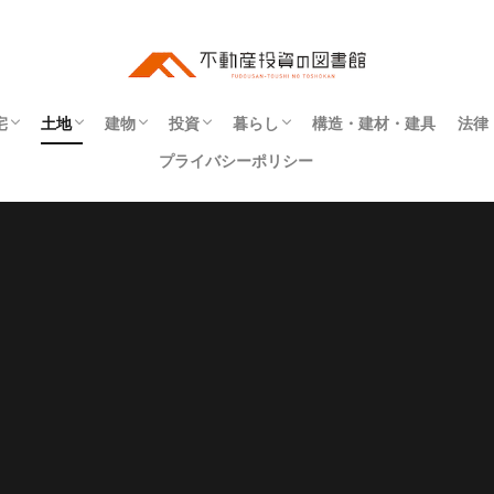
宅
土地
建物
投資
暮らし
構造・建材・建具
法律
プライバシーポリシー
ート
・補修
アパート
マンション
一戸建て
事業用
寮
町屋
社宅
住所
地番
地目
境界
インテリア
エクステリア
リフォーム・リノベーション
建具
建材
構造
不動産投資
インフラ
同居
契約
権利
法令
物件探し
登記