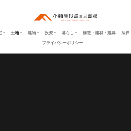
宅
土地
建物
投資
暮らし
構造・建材・建具
法律
プライバシーポリシー
ート
・補修
アパート
マンション
一戸建て
事業用
寮
町屋
社宅
住所
地番
地目
境界
インテリア
エクステリア
リフォーム・リノベーション
建具
建材
構造
不動産投資
インフラ
同居
契約
権利
法令
物件探し
登記