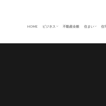
HOME
ビジネス
不動産全般
住まい
住
不動産業界
アレンジ
コーディネ
レイアウト
不便解消
修理・修繕
収納
安全対策
害虫対策
快適
掃除