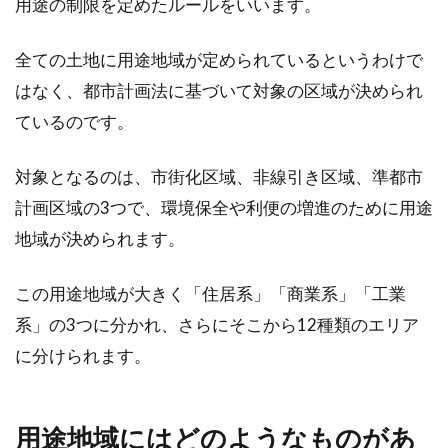
用途の制限を定めたルールをいいます。
全ての土地に用途地域が定められているというわけで
1LDKでも子育てはできる？間取りの
はなく、都市計画法に基づいて対象の区域が決められ
メリット・デメリットとは
ているのです。
新婚夫婦でアパートなどの賃貸住宅に住むこと
対象となるのは、市街化区域、非線引き区域、準都市
になった時、1LDKの部屋を選ぶこともあるでし
ょう。...
計画区域の3つで、環境保全や利便の増進のために用途
地域が決められます。
登記の名義変更のやり方！結婚で氏
この用途地域が大きく「住居系」「商業系」「工業
が変わった時はどうする？
系」の3つに分かれ、さらにそこから12種類のエリア
に分けられます。
不動産を所有し、所有権を行使するために不動
産登記を行います。しかし結婚や相続などを理
由に、登...
用途地域にはどのようなものがあ