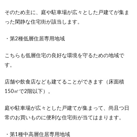
そのため主に、庭や駐車場が広々とした戸建てが集ま
家賃の滞納はいつ強制退去になる？
った閑静な住宅街が該当します。
滞納一ヶ月の場合は？
・第2種低層住居専用地域
アパートやマンションに住んでいて、突然の病
気やけが、解雇などの理由で、家賃の支払いが
こちらも低層住宅の良好な環境を守るための地域で
滞ってしまう...
す。
店舗や飲食店なども建てることができます（床面積
1LDKで快適な寝室を作る！レイアウ
150㎡で2階以下）。
トで気を付けることとは？
庭や駐車場が広々とした戸建てが集まって、尚且つ日
賃貸物件で、リビングダイニングともう一部屋
常のお買いものに便利な住宅街が当てはまります。
ある1LDKの住まいは、ひとり暮らしなら広々と
してゆっ...
・第1種中高層住居専用地域