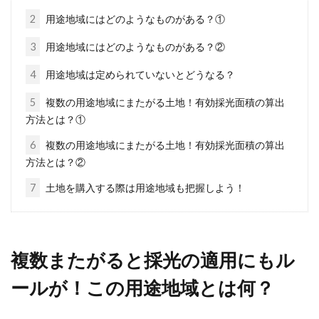
2
用途地域にはどのようなものがある？①
3
用途地域にはどのようなものがある？②
初期費用の礼金は値下げ交渉でき
る？新築物件では難しい？
4
用途地域は定められていないとどうなる？
5
複数の用途地域にまたがる土地！有効採光面積の算出
賃貸物件に入居するとき、初期費用の金額に驚
方法とは？①
く方も少なくないでしょう。しかし、その初期
6
複数の用途地域にまたがる土地！有効採光面積の算出
費用...
方法とは？②
7
土地を購入する際は用途地域も把握しよう！
賃貸連帯保証人でも負いきれない？
トラブルによる解除の可否
複数またがると採光の適用にもル
賃貸契約における連帯保証人が決定すること
ールが！この用途地域とは何？
は、借主にとって一つの安心材料となります。
しかし、賃...