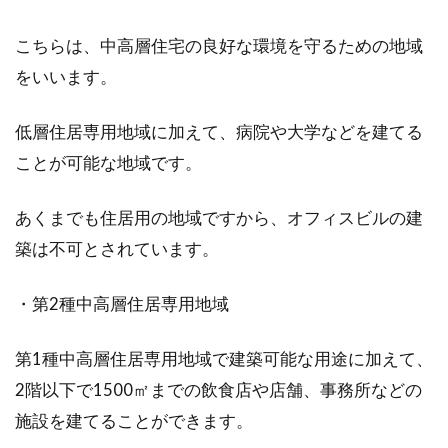
こちらは、中高層住宅の良好な環境を守るための地域
農地転用の費用はどれくらい？市街
をいいます。
化調整区域は転用できる？
低層住居専用地域に加えて、病院や大学などを建てる
農業人口が減りつつある日本ですが、課題とな
ことが可能な地域です。
っているのが農地の活用方法です。農業を営ん
でいた親...
あくまでも住居用の地域ですから、オフィスビルの建
築は不可とされています。
1LDKで赤ちゃんが寝る場所はどこ？
・第2種中高層住居専用地域
快適な空間作りの工夫！
第1種中高層住居専用地域で建築可能な用途に加えて、
夫婦2人暮らしには十分な広さの1LDKですが、
2階以下で1500㎡までの飲食店や店舗、事務所などの
赤ちゃんが産まれるとどうでしょうか。少し手
狭に...
施設を建てることができます。