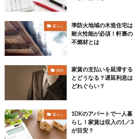
準防火地域の木造住宅は
暮らし
耐火性能が必須！軒裏の
不燃材とは
家賃の支払いを延滞する
契約
とどうなる？遅延利息は
どれぐらい？
1DKのアパートで一人暮
暮らし
らし！家賃は収入の1／3
が目安？