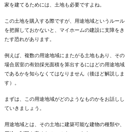
家を建てるためには、土地も必要ですよね。
この土地を購入する際ですが、用途地域というルール
容積率・建蔽率とは？前面道路の幅
を把握しておかないと、マイホームの建設に支障をき
員規定や角地緩和を解説
たす恐れがあります。
家を新築する際、建築基準法や都市計画法に則
って住宅の大きさなどを決めなくてはなりませ
例えば、複数の用途地域にまたがる土地もあり、その
ん。...
場合居室の有効採光面積を算出するにはどの用途地域
であるかを知らなくてはなりません（後ほど解説しま
す）。
毎月支払う管理費や共益費とは？こ
れらに消費税はかかる？
まずは、この用途地域がどのようなものかをお話しし
ていきましょう。
アパートやマンションを借りると、家賃と同様
に毎月支払うことになる費用のなかに、管理費
用途地域とは、その土地に建築可能な建物の種類や、
や共益費も挙...