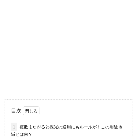
家賃5万円で一人暮らしスタート！
初期費用はいくらかかる？
大学生や社会人になると、親元を離れて一人暮
らしをスタートさせる方も多いでしょう。この
とき、初...
賃貸物件の家賃は「先払い」なの
か？「後払い」なのか？
目次
マンションやアパートあるいは事務所・店舗と
いった賃貸物件の家賃は、毎月決められた期日
1
複数またがると採光の適用にもルールが！この用途地
までに支払う...
域とは何？