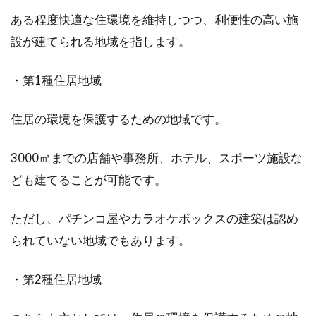
ある程度快適な住環境を維持しつつ、利便性の高い施
設が建てられる地域を指します。
給湯器が故障してしまった！賃貸住
宅の場合の対処方法とは？
・第1種住居地域
「お風呂に入ってさっぱりしたい！」と考えて
住居の環境を保護するための地域です。
いる時に、給湯器が故障してしまうと焦ってし
まうものでは...
3000㎡までの店舗や事務所、ホテル、スポーツ施設な
ども建てることが可能です。
登記の申請人が法人の場合！資格証
ただし、パチンコ屋やカラオケボックスの建築は認め
明書の提出は省略できる？
られていない地域でもあります。
不動産登記の申請人は個人の場合もあります
が、法人の場合もあります。ただし、法人が不
・第2種住居地域
動産登記の...