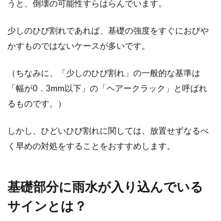
うと、倒壊の可能性すらはらんでいます。
マンションなどを購入して利益を上げる不動産
投資は、「安い時に買って高い時に売る」のが
少しのひび割れであれば、基礎の強度をすぐにおびや
基本です。...
かすものではないケースが多いです。
（ちなみに、「少しのひび割れ」の一般的な基準は
マンションが快適かは管理会社が重
「幅が0．3mm以下」の「ヘアークラック」と呼ばれ
要！連絡先・評判の調べ方
るものです。）
入居したいマンションを選ぶとき、お部屋の間
しかし、ひどいひび割れに関しては、放置せずなるべ
取りや内装、家賃、立地などが重要ポイントに
なるはずです...
く早めの対処をすることをおすすめします。
基礎部分に雨水が入り込んでいる
家賃滞納があって退去することにな
ったら分割で払えるの？
サインとは？