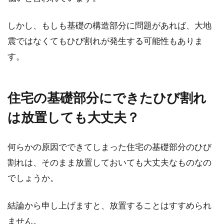
キッチンが狭くて片付けきれずに、料理を作っ
てもSNS映えする写真が撮れなかった、という
しかし、もしも基礎の構造部分に問題があれば、大地
方は、マイ...
震ではなくてもひび割れが発生する可能性もありま
す。
アパートを解約する際の流れとは？
住宅の基礎部分にできたひび割れ
大家さんへの連絡は電話？
は放置しても大丈夫？
今、アパートにお住まいの方も多いかと思いま
す。しかし事情により、引っ越さなければなら
なくなる...
何らかの原因でできてしまった住宅の基礎部分のひび
割れは、そのまま放置しておいても大丈夫なものなの
でしょうか。
仲介手数料は値引きできる？賃貸ア
結論から申し上げますと、放置することはすすめられ
パートの場合は？
ません。