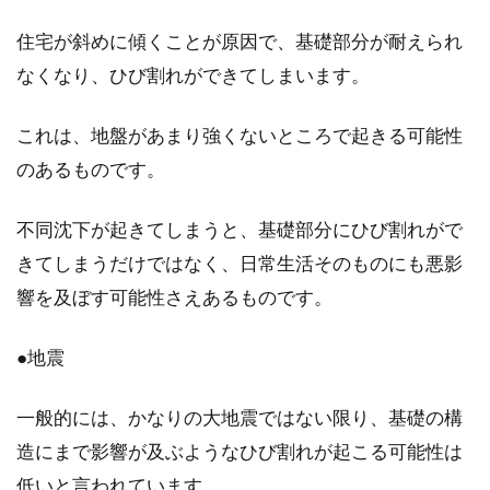
賃貸もしくは分譲マンションを建てることにな
住宅が斜めに傾くことが原因で、基礎部分が耐えられ
ったとき、悩むことのひとつが「マンションの
なくなり、ひび割れができてしまいます。
名前」ではな...
これは、地盤があまり強くないところで起きる可能性
のあるものです。
憧れの新築一戸建て！家族が住みや
すい理想の間取りとは
不同沈下が起きてしまうと、基礎部分にひび割れがで
きてしまうだけではなく、日常生活そのものにも悪影
長い人生の中の大きな買い物の一つに住宅購入
があります。生涯で一度の買い物とも言われる
響を及ぼす可能性さえあるものです。
住まいの...
●地震
一般的には、かなりの大地震ではない限り、基礎の構
マンションを購入したい！キッチン
造にまで影響が及ぶようなひび割れが起こる可能性は
の種類・収納力がポイント
低いと言われています。