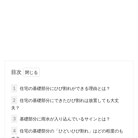
築年数の経っているマンションや、古いマンシ
ョンにお住まいの方は、「あとどれほど住める
のだろうか」...
不動産登記に委任状はなぜ必要？捺
印する印鑑の種類にも注意
目次
不動産に何かしらの変更があった時、不動産登
記の手続きを取る必要があります。この登記の
1
住宅の基礎部分にひび割れができる理由とは？
申請...
2
住宅の基礎部分にできたひび割れは放置しても大丈
夫？
3
基礎部分に雨水が入り込んでいるサインとは？
アパートを契約期間内に退去するこ
とは可能？違約金の発生は
4
住宅の基礎部分の「ひどいひび割れ」はどの程度のも