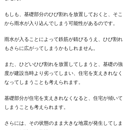
アパートなどの賃貸物件を契約する際に、不動
産会社に支払うものの1つに「仲介手数料」が
もしも、基礎部分のひび割れを放置しておくと、そこ
あります。...
から雨水が入り込んでしまう可能性があるのです。
雨水が入ることによって鉄筋が錆びるうえ、ひび割れ
家賃の値上げの通知が届いた！どの
もさらに広がってしまうかもしれません。
ように対応したらいいの？
また、ひどいひび割れを放置してしまうと、基礎の強
同じアパートに長年住んでいると、ある日、家
度が建設当時より劣ってしまい、住宅を支えきれなく
賃の値上げをお願いする通知が手元に届くこと
なってしまうことも考えられます。
もあるでしょ...
基礎部分が住宅を支えきれなくなると、住宅が傾いて
しまうことも考えられます。
マンション相場の推移を知って「売
買」のタイミングを測る！
さらには、その状態のまま大きな地震が発生してしま