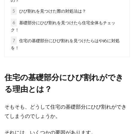
の？
アパートの賃貸借契約では、契約期間を2年と
5
ひび割れを見つけた際の対処法は？
していることが多くあります。しかし何らかの
6
基礎部分にひび割れを見つけたら住宅全体もチェッ
都合で契...
ク！
7
住宅の基礎部分にひび割れを見つけたらはやめに対処
を！
新築前に要チェック！新築した人の
ブログで人気の話題とは？
住宅の基礎部分にひび割れができ
インターネットの普及により、いろいろな情報
をすぐさま手に入れられる時代となりました。
る理由とは？
家を新築...
そもそも、どうして住宅の基礎部分にひび割れができ
てしまうのでしょうか。
マンションは水漏れ事故に遭いやす
い？損害賠償はどうなる？
それには、いくつかの要因があります。