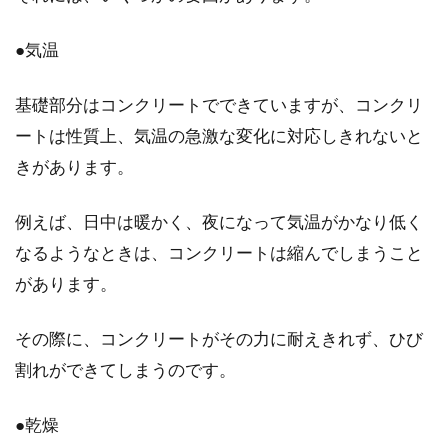
マンションなどで多い水漏れトラブルは、集合
●気温
住宅である分厄介な問題です。誰もが被害者に
も加害者...
基礎部分はコンクリートでできていますが、コンクリ
ートは性質上、気温の急激な変化に対応しきれないと
マンションの管理組合は重要！面倒
きがあります。
がらず積極的に参加しよう
例えば、日中は暖かく、夜になって気温がかなり低く
マンションを購入すると、知らないうちに「管
なるようなときは、コンクリートは縮んでしまうこと
理組合の組合員」になっていて、総会に出席し
があります。
たり、役員が...
その際に、コンクリートがその力に耐えきれず、ひび
割れができてしまうのです。
土地や建物の登記簿謄本はどのよう
に取得する？取り方を解説
●乾燥