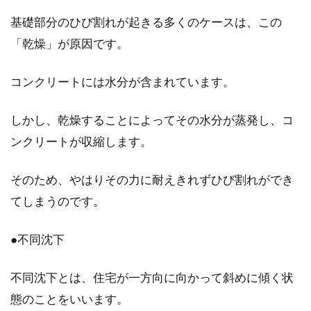
さまざまな場面で、土地や建物の登記簿謄本が
基礎部分のひび割れが起きる多くのケースは、この
必要になることがあります。その際、どのよう
「乾燥」が原因です。
に取得す...
コンクリートには水分が含まれています。
大家さんとして入居者に挨拶は必要
しかし、乾燥することによってその水分が蒸発し、コ
か？かけるべき言葉とは？
ンクリートが収縮します。
投資用の不動産を購入した場合、家賃収入のた
そのため、やはりその力に耐えきれずひび割れができ
めに賃貸に出すことが多いです。そうなると自
てしまうのです。
分は物件...
●不同沈下
マンションの名前が人気を左右す
不同沈下とは、住宅が一方向に向かって斜めに傾く状
る？名前を決めるポイント
態のことをいいます。