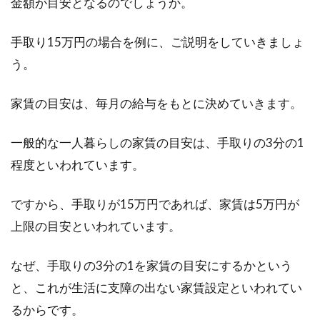
金額が目安となるのでしょうか。
過ごしやすい空間を目指す
手取り15万円の場合を例に、ご説明をしていきましょ
夫婦で1LDKの賃貸に住んでいた場合、赤ちゃん
う。
を授かったという理由で、慌てて引っ越す必要
はありま...
家賃の目安は、毎月の給与をもとに決めていきます。
一般的な一人暮らしの家賃の目安は、手取りの3分の1
家賃の日割り計算は退去の時にも必
程度といわれています。
ず行われるのか？
ですから、手取りが15万円であれば、家賃は5万円が
賃貸マンションやアパートに月の途中から入居
上限の目安といわれています。
した時、その月の家賃を日割り計算して支払っ
た方が多いと...
なぜ、手取りの3分の1を家賃の目安にするかという
と、これが生活に支障の出ない家賃設定といわれてい
るからです。
【農地転用】宅地面積の基準とは？