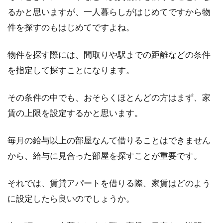
木造の家は寒いって本当？寒さの原
るかと思いますが、一人暮らしがはじめてですから物
因とその対策方法とは？
件を探すのもはじめてですよね。
よく「木造の家は寒い」と聞きませんか？冬が
物件を探す際には、間取りや駅までの距離などの条件
訪れると気温も低くなりますから、外出先から
帰宅...
を指定して探すことになります。
その条件の中でも、おそらくほとんどの方はまず、家
賃の上限を設定するかと思います。
建蔽率の角地緩和は特定行政庁ごと
で違う！東京都の場合は？
毎月の給与以上の部屋なんて借りることはできません
建物を建てるときには、建築基準法に従って建
から、給与に見合った部屋を探すことが重要です。
てなければいけません。この記事では、建築基
準法の建...
それでは、賃貸アパートを借りる際、家賃はどのよう
に設定したら良いのでしょうか。