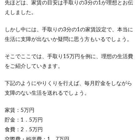
先ほどは、家賃の目安は手取りの3分の1が理想とお伝
安と費用負担の割合
えしました。
1LDKで二人暮らしをする場合、家賃の目安はど
しかし中には、手取りの3分の1の家賃設定で、本当に
れくらいなのでしょうか。また、家賃や生活費
生活に支障が出ないか疑問に思う方もいるでしょう。
など...
そこでここでは、手取り15万円を例に、理想の生活費
をご紹介していきます。
物権と債権！2つの意味の違いと
は？比較して見てみよう！
下記のようにやりくりを行えば、毎月貯金をしながら
支障のない生活を送れるでしょう。
不動産を取り扱う場合には、様々な権利が発生
します。その中で一番基本となり、知っておか
家賃：5万円
ないといけ...
貯金：1．5万円
食費：2．5万円
登記に必要な住民票は世帯全員が記
交際費・娯楽費：1．7万円