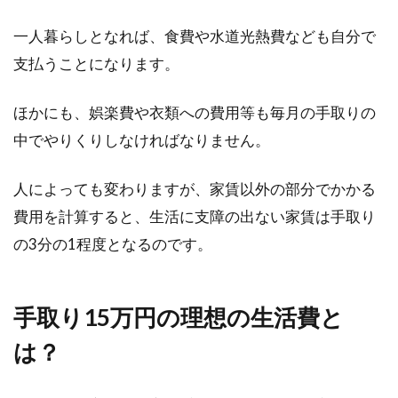
許可されない目的も確認
一人暮らしとなれば、食費や水道光熱費なども自分で
支払うことになります。
農地転用は、届出だけで済むこともあります
が、許可されないと行えないことも多いもので
ほかにも、娯楽費や衣類への費用等も毎月の手取りの
す。宅地と...
中でやりくりしなければなりません。
人によっても変わりますが、家賃以外の部分でかかる
賃料と管理費にはなぜ消費税はかか
費用を計算すると、生活に支障の出ない家賃は手取り
らない？例外にも注意
の3分の1程度となるのです。
今の世の中、何に対しても消費税がかかります
が、私たちが住まいとする賃貸ではどうでしょ
手取り15万円の理想の生活費と
うか。住...
は？
1LDKで二人暮らしするときの家賃目