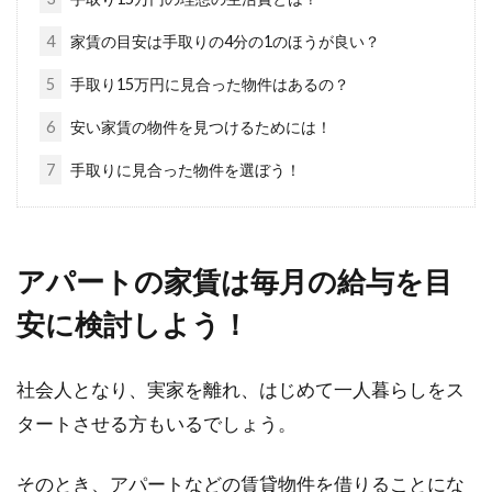
シェアハウスを大阪で探そう！安い
だけではない特徴とは？
4
家賃の目安は手取りの4分の1のほうが良い？
5
手取り15万円に見合った物件はあるの？
大阪は、伝統文化と現代的な生活が融合した魅
力あふれる場所です。その大阪に住んでみませ
6
安い家賃の物件を見つけるためには！
んか。...
7
手取りに見合った物件を選ぼう！
誰でもできる不動産登記の閲覧方法
アパートの家賃は毎月の給与を目
とは？手数料はかかるの？
安に検討しよう！
土地や建物を所有すると、不動産登記をするこ
とが必須ですね。そんな不動産登記には大切な
社会人となり、実家を離れ、はじめて一人暮らしをス
情報がた...
タートさせる方もいるでしょう。
そのとき、アパートなどの賃貸物件を借りることにな