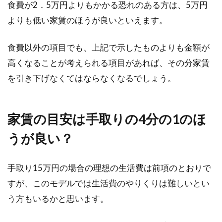
食費が2．5万円よりもかかる恐れのある方は、5万円
いくら？錯誤を理解しよう
よりも低い家賃のほうが良いといえます。
登記の錯誤とは、誤解や間違いによって行われ
食費以外の項目でも、上記で示したものよりも金額が
てしまった登記のことで、「錯誤である」と認
められれば無...
高くなることが考えられる項目があれば、その分家賃
を引き下げなくてはならなくなるでしょう。
家賃の目安は手取りの4分の1のほ
うが良い？
手取り15万円の場合の理想の生活費は前項のとおりで
すが、このモデルでは生活費のやりくりは難しいとい
う方もいるかと思います。