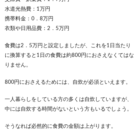
載されていたほうがいい？
水道光熱費：1万円
携帯料金：0．8万円
不動産登記の申請をする際は、さまざまな書類
衣類や日用品費：2．5万円
を添付することになります。その多くの場合、
住民...
食費は2．5万円と設定しましたが、これを1日当たり
に換算すると1日の食費は約800円におさえなくてはな
りません。
木造住宅の階高・天井高・床高の標
準は？吹き抜けのメリット
800円におさえるためには、自炊が必須といえます。
マイホームで「木造住宅を建てたい」と考えて
一人暮らしをしている方の多くは自炊していますが、
いる、または新築分譲マンションの購入を考え
中には自炊する時間がないという方もいるでしょう。
ている方は、...
そうなれば必然的に食費の金額は上がります。
登記の錯誤とは？更正登記の費用は