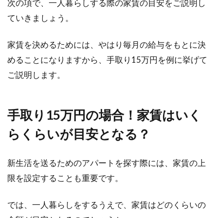
登記情報を閲覧する費用を紹介！イ
次の項で、一人暮らしする際の家賃の目安をご説明し
ンターネットからも取得可
ていきましょう。
ただ情報を確認したいだけでも、公的な書類の
家賃を決めるためには、やはり毎月の給与をもとに決
閲覧ということになると無料というわけにはい
めることになりますから、手取り15万円を例に挙げて
かない場合が...
ご説明します。
木造の賃貸物件は騒音トラブルが多
手取り15万円の場合！家賃はいく
い？騒音対策をしよう！
らくらいが目安となる？
アパートやマンションにお住まいの方なら、騒
音の問題で悩んだ経験が、一度や二度ある方も
新生活を送るためのアパートを探す際には、家賃の上
多いのではな...
限を設定することも重要です。
では、一人暮らしをするうえで、家賃はどのくらいの
1LDK賃貸をレイアウト！赤ちゃんが