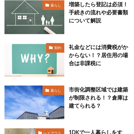
増築したら登記は必須！
暮らし
手続きの流れや必要書類
について解説
礼金などには消費税がか
契約
からない！？居住用の場
合は非課税に
市街化調整区域では建築
暮らし
が制限される！？倉庫は
建てられる？
1DKで一人暮らしをす
レイアウト