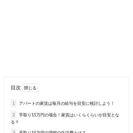
青地・白地とはどういう意味？農地
転用に関わる農振除外
農地の中には「青地」「白地」というものがあ
り、普段生活する中ではなかなか知る機会があ
りません。...
賃貸物件が多い東京で暮らしやすい
ペット可物件を探す
目次
東京は、都心部や東京都下など、それぞれに特
徴をもつエリアがたくさんあります。人口が多
1
アパートの家賃は毎月の給与を目安に検討しよう！
い分、賃...
2
手取り15万円の場合！家賃はいくらくらいが目安とな
る？
3
手取り15万円の理想の生活費とは？