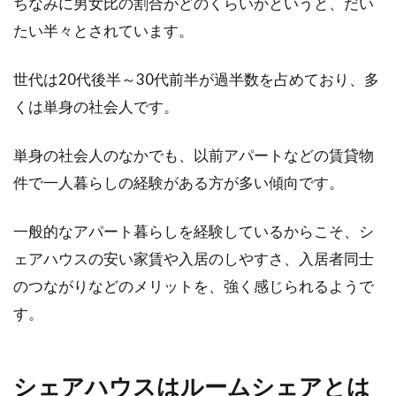
ちなみに男女比の割合がどのくらいかというと、だい
を所有する方法とは
たい半々とされています。
いくつかに分筆された複数の土地を所持してい
世代は20代後半～30代前半が過半数を占めており、多
た場合、それを一筆にまとめる作業を合筆とい
くは単身の社会人です。
います。...
単身の社会人のなかでも、以前アパートなどの賃貸物
件で一人暮らしの経験がある方が多い傾向です。
準防火地域はどんなことに建築制限
が？軒裏に木はOK？
一般的なアパート暮らしを経験しているからこそ、シ
ェアハウスの安い家賃や入居のしやすさ、入居者同士
新しく住宅を建築する際、「防火地域」「準防
のつながりなどのメリットを、強く感じられるようで
火地域」「22条区域」というワードを耳にされ
す。
るかと思い...
シェアハウスはルームシェアとは
家賃の自動引き落としを停止する場