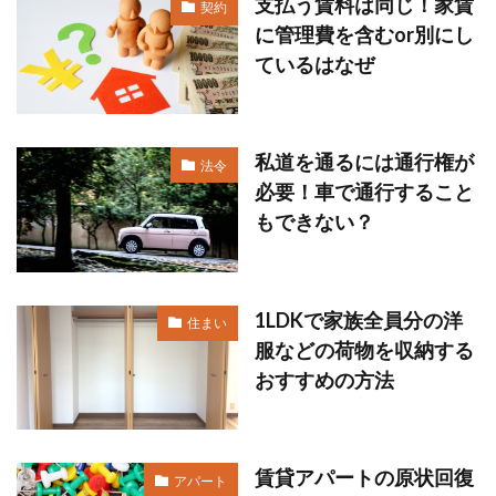
支払う賃料は同じ！家賃
契約
に管理費を含むor別にし
ているはなぜ
私道を通るには通行権が
法令
必要！車で通行すること
もできない？
1LDKで家族全員分の洋
住まい
服などの荷物を収納する
おすすめの方法
賃貸アパートの原状回復
アパート