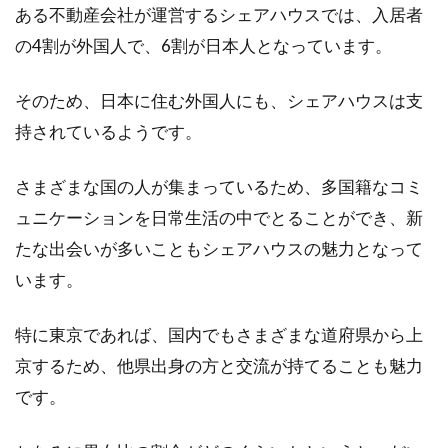
新築時の登記とは？手続きの流れと
ある不動産会社が運営するシェアハウスでは、入居者
必要なものを把握しよう！
の4割が外国人で、6割が日本人となっています。
新築の建物が完成した際には、登記をする必要
そのため、日本に住む外国人にも、シェアハウスは支
があります。新築住宅の完成ともなると、他に
持されているようです。
もさまざ...
さまざまな国の人が集まっているため、多国籍なコミ
ュニケーションを日常生活の中でとることができ、新
防音カーテンが効果的？犬の鳴き声
たな出会いが多いこともシェアハウスの魅力となって
が漏れ出さないためには
います。
アパートで起きるトラブルは、「音」が原因で
あることが多いです。トラブルの元となる音の
特に東京であれば、国内でもさまざまな道府県から上
原因...
京するため、他県出身の方と交流が持てることも魅力
です。
合筆登記のノウハウ！合併して土地