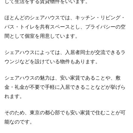
して生活をする賃貸物件をいいます。
賃貸住宅のエアコンがなんだか臭
い…どう対処したらいいの？
ほとんどのシェアハウスでは、キッチン・リビング・
バス・トイレを共有スペースとし、プライバシーの空
賃貸住宅を選んでいる時に「エアコン付き」と
見かけると嬉しくなる方もいますよね。しか
間として個室を用意しています。
し、いざ備...
シェアハウスによっては、入居者同士が交流できるラ
ウンジなどを設けている物件もあります。
登記に添付する住民票！個人番号の
記載はあったほうが良い？
シェアハウスの魅力は、安い家賃であることや、敷
金・礼金が不要で手軽に入居できることなどが挙げら
不動産登記申請の際、住民票を添付することは
れます。
多くあります。近年では住民票取得時に個人番
号の...
そのため、東京の都心部でも安い家賃で住むことが可
能なのです。