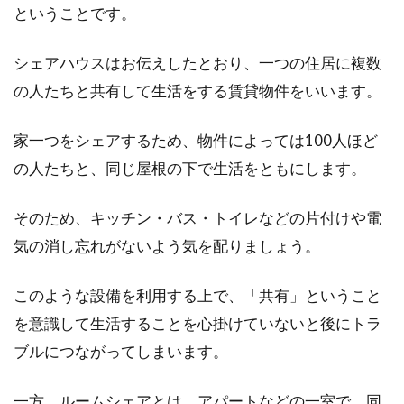
ということです。
贈与税を課されないために
シェアハウスはお伝えしたとおり、一つの住居に複数
念願のマイホームを購入するとき、夫婦が分割
の人たちと共有して生活をする賃貸物件をいいます。
して資金を出す「共有名義」にするケースが見
られますが、...
家一つをシェアするため、物件によっては100人ほど
の人たちと、同じ屋根の下で生活をともにします。
敷金の精算と返金は退去した後いつ
そのため、キッチン・バス・トイレなどの片付けや電
頃になるのか？
気の消し忘れがないよう気を配りましょう。
敷金無しの物件を除いて、マンションやアパー
トあるいは事務所・店舗を解約して退去する
このような設備を利用する上で、「共有」ということ
と、入居時に預...
を意識して生活することを心掛けていないと後にトラ
ブルにつながってしまいます。
家賃の振込を忘れたらどうなるの？
一方、ルームシェアとは、アパートなどの一室で、同