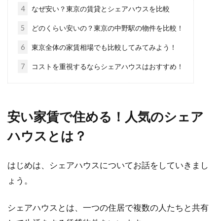
私道を通るには通行権が必要！車で
4
なぜ安い？東京の賃貸とシェアハウスを比較
通行することもできない？
5
どのくらい安いの？東京の中野駅の物件を比較！
道路には多くの決まりごとが存在します。道路
6
東京全体の家賃相場でも比較してみてみよう！
の中でも私道は特に扱いが難しいので、近隣ト
7
コストを重視するならシェアハウスはおすすめ！
ラブルの...
賃貸アパートの契約時に支払う敷
安い家賃で住める！人気のシェア
金・礼金に消費税はかかる？
ハウスとは？
賃貸アパートを契約すると、初期費用としてま
はじめは、シェアハウスについてお話をしていきまし
とまったお金を支払う必要があります。主な支
払いの内...
ょう。
シェアハウスとは、一つの住居で複数の人たちと共有