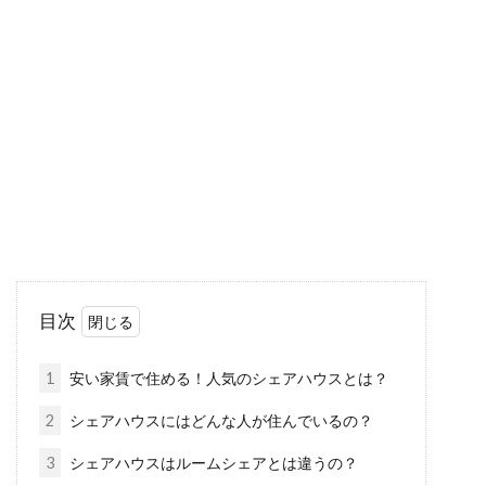
賃貸物件の家賃の日割りは退去の時
もしてもらえるのか？
転勤などで賃貸マンションやアパートを退去す
ることになった場合、引っ越し先や仕事の都合
で退去の日程...
大家さんとして入居者に挨拶は必要
か？かけるべき言葉とは？
目次
投資用の不動産を購入した場合、家賃収入のた
めに賃貸に出すことが多いです。そうなると自
1
安い家賃で住める！人気のシェアハウスとは？
分は物件...
2
シェアハウスにはどんな人が住んでいるの？
3
シェアハウスはルームシェアとは違うの？