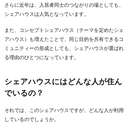
賃貸でも使いやすいキッチンに！す
さらに近年は、入居者同士のつながりの場としても、
ぐできる簡単収納術！
シェアハウスは人気となっています。
比較的新しい賃貸物件のキッチンは使いやすい
また、コンセプトシェアハウス（テーマを定めたシェ
ことも多いですが、建てられてから十数年～数
アハウス）も増えたことで、同じ目的を共有できるコ
十年たってい...
ミュニティーの形成としても、シェアハウスが選ばれ
る理由のひとつになっています。
登記を行うのは所有権公示のため！
登記要・不要の違いは？
シェアハウスにはどんな人が住ん
土地や建物などの不動産を購入すると、登記を
でいるの？
行います。登記を行う際には手間や時間、費用
がかかり...
それでは、このシェアハウスですが、どんな人が利用
しているのでしょうか。