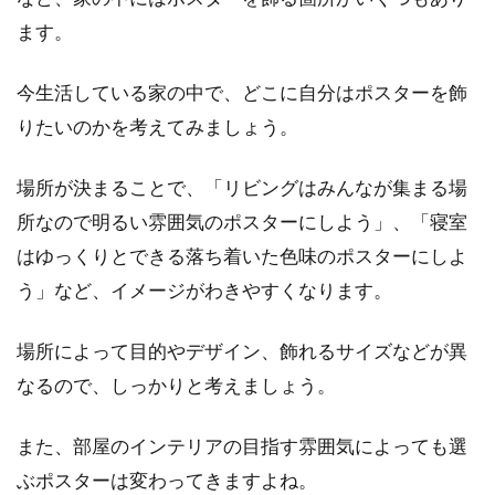
気になる方も...
ます。
今生活している家の中で、どこに自分はポスターを飾
2LDKに家族で暮らす場合の大阪の賃
りたいのかを考えてみましょう。
貸物件のおすすめ地域は？
場所が決まることで、「リビングはみんなが集まる場
大阪出身であったり大阪で暮らしたことがあっ
所なので明るい雰囲気のポスターにしよう」、「寝室
たりする方は別ですが、転勤等で初めて子供を
はゆっくりとできる落ち着いた色味のポスターにしよ
含む家族全員...
う」など、イメージがわきやすくなります。
場所によって目的やデザイン、飾れるサイズなどが異
1LDKのキッチンの運気アップ！風水
なるので、しっかりと考えましょう。
から考えるレイアウト
また、部屋のインテリアの目指す雰囲気によっても選
部屋を清潔に片付けたいと思っていても、なか
ぶポスターは変わってきますよね。
なかできないことがありますよね。忙しかった