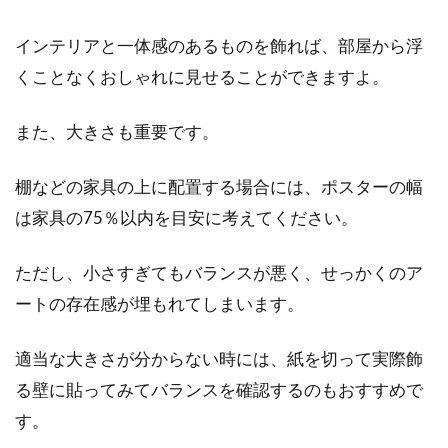
います。...
インテリアと一体感のあるものを飾れば、部屋から浮
くことなくおしゃれに見せることができますよ。
用途地域と市街化区域の違いを知
り、新居探しのヒントに！
また、大きさも重要です。
転勤や結婚などの人生の節目を迎える人にとっ
棚などの家具の上に配置する場合には、ポスターの幅
て、住まい探しは大きな選択となります。やは
は家具の75％以内を目安に考えてください。
り一番気...
ただし、小さすぎてもバランスが悪く、せっかくのア
ートの存在感が埋もれてしまいます。
適当な大きさが分からない時には、紙を切って実際飾
る壁に貼ってみてバランスを確認するのもおすすめで
す。