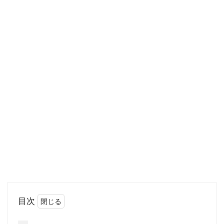
が...
コンクリート駐車場の目地には芝生
がよい？何がおすすめ？
自宅の駐車場は、コンクリート舗装にすること
が多いですよね。コンクリート舗装では、ひび
割れ防止...
2DKで一人暮らしを始める前に部屋
の使い方を知りたい！
目次
一人暮らしを始めるとき、「2DKに住みたいけ
ど、部屋をどのように使えばいいの？」と考え