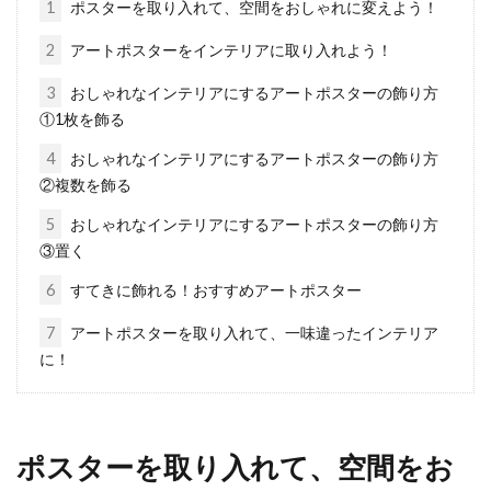
1
ポスターを取り入れて、空間をおしゃれに変えよう！
る方も多い...
2
アートポスターをインテリアに取り入れよう！
3
おしゃれなインテリアにするアートポスターの飾り方
①1枚を飾る
2LDKの賃貸住宅を福岡で探すなら？
おすすめエリアをご紹介！
4
おしゃれなインテリアにするアートポスターの飾り方
②複数を飾る
2LDKの賃貸住宅を福岡で探す、という方は多い
5
おしゃれなインテリアにするアートポスターの飾り方
ことでしょう。賃貸住宅とはいえ、長く住む
③置く
こ...
6
すてきに飾れる！おすすめアートポスター
7
アートポスターを取り入れて、一味違ったインテリア
に！
準防火地域の外壁に使われている？
ガルバリウム鋼板とは？
ポスターを取り入れて、空間をお
防食性の高いガルバリウム鋼板は、建物の外壁
で使われることが多い建築材料です。その意匠