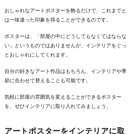
かでも、...
おしゃれなアートポスターを飾るだけで、これまでと
は一味違った印象を得ることができるのです。
駐車場をコンクリート舗装する際は
ポスターは、「部屋の中にどうしてもなくてはならな
厚さや施工方法に注意！
い」というものではありませんが、インテリアをぐっ
とおしゃれにしてくれます。
新築する際、外構のことを同時に考える必要が
あります。外構には多くの場合、駐車場が含ま
自分の好きなアート作品はもちろん、インテリアや季
れていま...
節に合わせて替えることも可能です。
気軽に部屋の雰囲気を変えることができるポスター
土地を取得したら行う登記とは？自
を、ぜひインテリアに取り入れてみましょう。
分でも行うことは可能？
土地などの不動産を取得すると必須ともいえる
アートポスターをインテリアに取
のが、不動産登記ですね。しかし日常生活にお