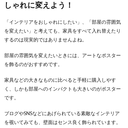
しゃれに変えよう！
性の高さ...
「インテリアをおしゃれにしたい」、「部屋の雰囲気
を変えたい」と考えても、家具をすべて入れ替えたり
準防火地域の家の窓は防火性能にせ
するのは現実的ではありませんよね。
ずシャッターでもOK？
部屋の雰囲気を変えたいときには、アートなポスター
準防火地域に家を建築する場合、その土地の性
質上、一定の耐火性能が求められます。窓につ
を飾るのがおすすめです。
いても防...
家具などの大きなものに比べると手軽に購入しやす
く、しかも部屋へのインパクトも大きいのがポスター
1LDKの東京都内の分譲マンションは
です。
独身女性におすすめ！
ブログやSNSなどにあげられている素敵なインテリア
ここ数年、独身女性が将来に備えて分譲マンシ
を覗いてみても、壁面はセンス良く飾られています。
ョンを購入するケースが多くなっています。な