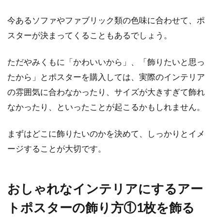
り、心身...
今あるソファやファブリック類の色味に合わせて、ポ
スターが決まってくることもあるでしょう。
1LDKで二人暮らしに向いている人と
ただやみくもに「かわいいから」、「飾りたいと思っ
必要なインテリアとは？
たから」とポスターを購入しては、実際のインテリア
1LDKの部屋で二人暮らしをしようと考えている
の雰囲気に合わなかったり、サイズが大きすぎて飾れ
人は多いのではないでしょうか。どのような人
なかったり、といったことが起こるかもしれません。
が1...
まずはどこに飾りたいのかを決めて、しっかりとイメ
ージすることが大切です。
匠の技！木造住宅における継手と仕
口にはどんな種類がある？
おしゃれなインテリアにするアー
日本の木造住宅では、「継手（つぎて）」と
トポスターの飾り方①1枚を飾る
「仕口（しぐち）」という匠の技が、建物の構