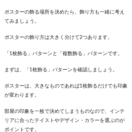
造体で使われて...
ポスターの飾る場所を決めたら、飾り方も一緒に考え
てみましょう。
マイホームの庭に人工芝はあり？メ
ポスターの飾り方は大きく分けて2つあります。
リット・デメリットを解説
「1枚飾る」パターンと「複数飾る」パターンです。
マイホームの庭に天然芝を選ぶ方は多いです。
しかし、天然の芝は草刈や水やり、雑草の除去
などメン...
まずは、「1枚飾る」パターンを確認しましょう。
ポスターは、大きなものであれば1枚飾るだけでも印象
が変わります。
合筆登記のノウハウ！合併して土地
を所有する方法とは
部屋の印象を一枚で決めてしまうものなので、インテ
リアに合ったテイストやデザイン・カラーを選ぶのが
いくつかに分筆された複数の土地を所持してい
た場合、それを一筆にまとめる作業を合筆とい
ポイントです。