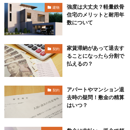
強度は大丈夫？軽量鉄骨
建物
住宅のメリットと耐用年
数について
家賃滞納があって退去す
契約
ることになったら分割で
払えるの？
アパートやマンション退
契約
去時の疑問！敷金の精算
はいつ？