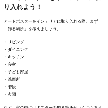
いて...
り入れよう！
アートポスターをインテリアに取り入れる際、まず
敷金は支払い・返金で領収書の有無
「飾る場所」を考えましょう。
が違う？代わりの証明は？
・リビング
敷金については、賃貸契約時の支払いによる貸
・ダイニング
主からの領収書、また退去時であれば返金によ
・キッチン
る借主からの...
・寝室
・子ども部屋
・洗面所
建築基準法の「居室」！台所に採光
・階段
計算は必要？必要ない？
・玄関
建築士を目指したり、住宅の設計に興味を持た
れたりする方の中には、「台所の採光問題」が
など、家の中にはポスターを飾る箇所がいくつもあり