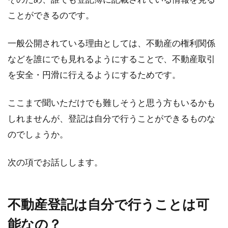
ことができるのです。
賃貸物件で給湯器が故障！その原因
一般公開されている理由としては、不動産の権利関係
や対処法は？
などを誰にでも見れるようにすることで、不動産取引
を安全・円滑に行えるようにするためです。
冬に壊れて困る設備のひとつが「給湯器」で
す。お湯が使えない状態では、「お風呂にも入
れない」「...
ここまで聞いただけでも難しそうと思う方もいるかも
しれませんが、登記は自分で行うことができるものな
のでしょうか。
説明するのが難しい！不動産登記と
次の項でお話しします。
は？わかりやすくご紹介！
「不動産登記とは？」と誰かに聞かれたとき、
不動産登記は自分で行うことは可
なんとなくは分かっていてもきちんと説明する
のは難しいと...
能なの？