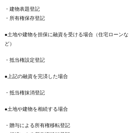
・建物表題登記
家賃の引き落とし日が土日と重なる
・所有権保存登記
場合！引き落としはいつ？
●土地や建物を担保に融資を受ける場合（住宅ローンな
アパートなどの賃貸物件に住んでいると、毎月
ど）
支払わなくてはいけないのが家賃ですね。家賃
の支払い...
・抵当権設定登記
●上記の融資を完済した場合
給湯器が故障してしまった！賃貸住
・抵当権抹消登記
宅の場合の対処方法とは？
●土地や建物を相続する場合
「お風呂に入ってさっぱりしたい！」と考えて
いる時に、給湯器が故障してしまうと焦ってし
まうものでは...
・贈与による所有権移転登記