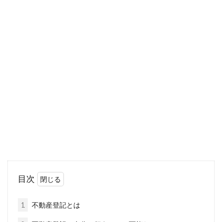
アパートの大家さんなどへの挨拶は
いつ？手土産で好印象を！
アパートに入居したら、まずは大家さんや住人
への挨拶に伺いましょう。入居直後はやらなけ
ればなら...
新築時の登記とは？手続きの流れと
必要なものを把握しよう！
目次
新築の建物が完成した際には、登記をする必要
があります。新築住宅の完成ともなると、他に
1
不動産登記とは
もさまざ...