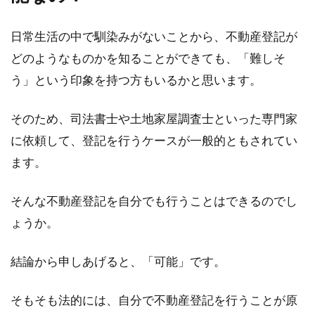
日常生活の中で馴染みがないことから、不動産登記が
家賃の目安はどのくらい？手取り18
どのようなものかを知ることができても、「難しそ
万でいくらの家に住める？
う」という印象を持つ方もいるかと思います。
社会人になったタイミングで一人暮らしを始め
そのため、司法書士や土地家屋調査士といった専門家
る人は多くいます。また、仕事の都合で実家を
離れるこ...
に依頼して、登記を行うケースが一般的ともされてい
ます。
そんな不動産登記を自分でも行うことはできるのでし
家の増築後に行う登記とは？不要な
ょうか。
ケースがあるのは本当？
結論から申しあげると、「可能」です。
皆さんは、家の増築をした際にも、登記が必要
になるということをご存知でしょうか？知らず
にいたと...
そもそも法的には、自分で不動産登記を行うことが原