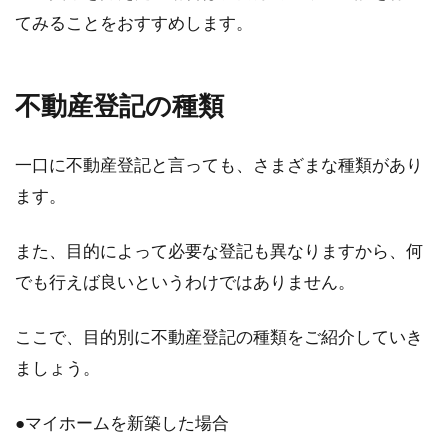
てみることをおすすめします。
登記に添付する住民票！個人番号の
記載はあったほうが良い？
不動産登記の種類
不動産登記申請の際、住民票を添付することは
一口に不動産登記と言っても、さまざまな種類があり
多くあります。近年では住民票取得時に個人番
号の...
ます。
また、目的によって必要な登記も異なりますから、何
でも行えば良いというわけではありません。
シェアハウスは本当に安い？東京の
家賃の相場はどれくらい？
ここで、目的別に不動産登記の種類をご紹介していき
ましょう。
近年人気となっている賃貸物件のひとつが、シ
ェアハウスです。安い家賃で手軽に入居できる
ことで知...
●マイホームを新築した場合