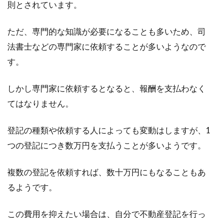
則とされています。
老後は賃貸が借りられない？年齢の
ただ、専門的な知識が必要になることも多いため、司
壁による住居問題とは？
法書士などの専門家に依頼することが多いようなので
す。
老後になると賃貸住宅が借りられないという話
を耳にしたことはありませんか？高齢者に対す
しかし専門家に依頼するとなると、報酬を支払わなく
る賃貸住...
てはなりません。
登記の種類や依頼する人によっても変動はしますが、1
登記・契約で必要な印鑑証明書！有
つの登記につき数万円を支払うことが多いようです。
効期限はあるの？
複数の登記を依頼すれば、数十万円にもなることもあ
登記や契約で必要になる印鑑証明書は、「発行
るようです。
日から3ヶ月以内のものを提出してください」
といった条件...
この費用を抑えたい場合は、自分で不動産登記を行っ