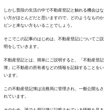
しかし普段の生活の中で不動産登記と触れる機会はな
仲介手数料には消費税も？賃貸でお
い方がほとんどだと思いますので、どのようなものか
すすめの費用の工夫
ピンと来ない方もいることでしょう。
賃貸契約を結んだら、初期費用の支払い準備が
そこでこの記事のはじめは、不動産登記についてご説
必要です。賃貸の初期費用には仲介手数料も含
明をしていきます。
まれます...
不動産登記とは、簡単にご説明すると、「不動産登記
簿」に不動産の所有者などの情報を記録することをい
法人登記とは何？会社・自宅の住所
います。
欄にマンション名は必要？
この不動産登記簿は法務局に管理され、一般公開もさ
働き方改革や雇用の不安定さから、「自分で会
れています。
社を設立し経営したい」と考える人が増えてい
ると言われて...
そのため、誰でも登記簿に記載されている情報を見る