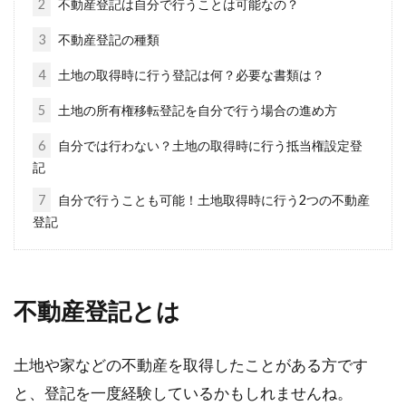
2
不動産登記は自分で行うことは可能なの？
3
不動産登記の種類
家賃の値上げは更新時が多い？！確
4
土地の取得時に行う登記は何？必要な書類は？
認すべきことは？
5
土地の所有権移転登記を自分で行う場合の進め方
家賃は毎月の固定費として考え、生活をやりく
6
自分では行わない？土地の取得時に行う抵当権設定登
りする方が多いでしょう。ところが、契約の更
記
新時に家...
7
自分で行うことも可能！土地取得時に行う2つの不動産
登記
賃貸住宅のエアコンがなんだか臭
い…どう対処したらいいの？
不動産登記とは
賃貸住宅を選んでいる時に「エアコン付き」と
土地や家などの不動産を取得したことがある方です
見かけると嬉しくなる方もいますよね。しか
し、いざ備...
と、登記を一度経験しているかもしれませんね。