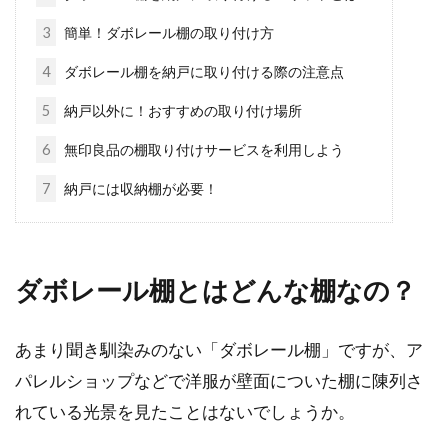
3
簡単！ダボレール棚の取り付け方
憧れのニッチを我が家にも！玄関は
4
ダボレール棚を納戸に取り付ける際の注意点
横長ニッチで決まり！
5
納戸以外に！おすすめの取り付け場所
注文住宅を検討している方の中には、「おしゃ
6
無印良品の棚取り付けサービスを利用しよう
れな家でよくみかけるニッチを我が家でも取り
7
納戸には収納棚が必要！
入れたい！」...
木造は避けるべき？賃貸物件に子供
ダボレール棚とはどんな棚なの？
連れで住むなら騒音に注意
あまり聞き馴染みのない「ダボレール棚」ですが、ア
子供連れで賃貸物件を借りる場合、間取りや周
パレルショップなどで洋服が壁面についた棚に陳列さ
辺環境、築年数を重視する方は多くいらっしゃ
れている光景を見たことはないでしょうか。
います。...