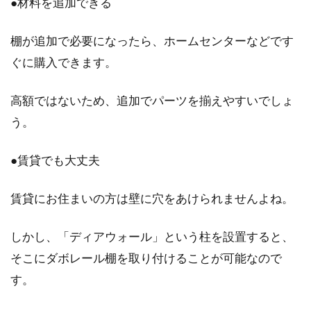
●材料を追加できる
窓に冷房を取り付けたい！窓の冷房
棚が追加で必要になったら、ホームセンターなどです
の使い心地はどう？
ぐに購入できます。
暑い夏には必須アイテムになる冷房ですが、一
高額ではないため、追加でパーツを揃えやすいでしょ
般的によく使われている壁掛けのエアコンが使
う。
えない場合も...
●賃貸でも大丈夫
真冬の窓から冷気！防寒するにはプ
賃貸にお住まいの方は壁に穴をあけられませんよね。
チプチシートがおすすめ！
しかし、「ディアウォール」という柱を設置すると、
冬場の「窓からの冷気をなんとかしたい！」と
そこにダボレール棚を取り付けることが可能なので
思いませんか？いくら暖房しても窓の近くは、
す。
「冷え冷...