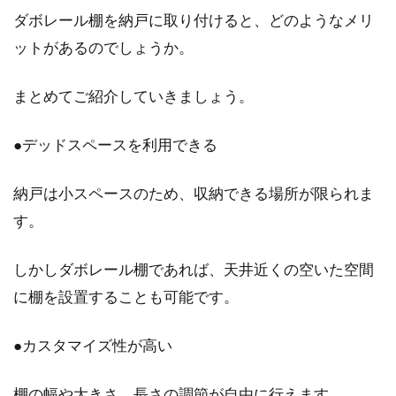
ダボレール棚を納戸に取り付けると、どのようなメリ
ットがあるのでしょうか。
窓を素敵に飾りたい！簡単に手作り
できる飾りをご紹介！
まとめてご紹介していきましょう。
季節のイベントや誕生日パーティーのときな
●デッドスペースを利用できる
ど、部屋を飾り付けすることがありますよね。
近年では、市...
納戸は小スペースのため、収納できる場所が限られま
す。
暑さ対策には窓にすだれを設置！室
しかしダボレール棚であれば、天井近くの空いた空間
内にもたらす効果とは？
に棚を設置することも可能です。
夏の暑さをどう乗り越えるか、対策を考える方
も多いのではないでしょうか。そんな暑さ対策
●カスタマイズ性が高い
の一つに...
棚の幅や大きさ、長さの調節が自由に行えます。