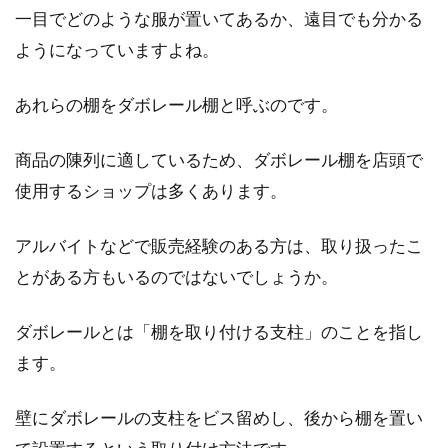
一目でどのような服が置いてあるか、遠目でも分かる
ようになっていますよね。
2DKで同棲を始めよう！より快適に
暮らせるレイアウトとは？
あれらの棚をダボレール棚と呼ぶのです。
同棲を始めようと考えたとき、2DKであれば居
商品の陳列に適しているため、ダボレール棚を店頭で
室が2つあるので、十分ゆとりある生活がイメ
使用するショップは多くあります。
ージできる...
アルバイトなどで販売経験のある方は、取り扱ったこ
とがある方もいるのではないでしょうか。
おすすめ納戸収納術！3畳の納戸の
活用法もご紹介
ダボレールとは「棚を取り付ける支柱」のことを指し
ます。
皆さんは納戸を有効に使えていますか？納戸と
一口に言っても広さは様々で、0．5畳ほどの狭
いもの...
壁にダボレールの支柱をビス留めし、後から棚を置い