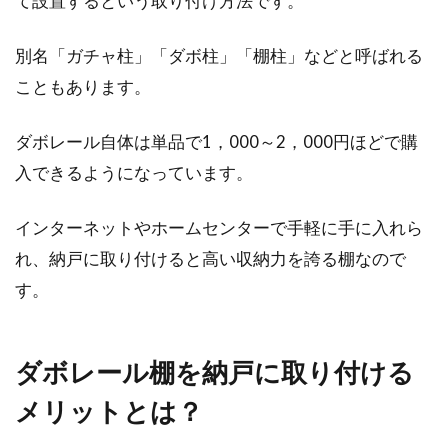
て設置するという取り付け方法です。
別名「ガチャ柱」「ダボ柱」「棚柱」などと呼ばれる
窓の転落事故を防ぎたい！子どもの
こともあります。
ための転落防止バーとは？
ダボレール自体は単品で1，000～2，000円ほどで購
暖かく過ごしやすい季節になってくると、爽や
かな風を取り入れるために窓を開ける機会も多
入できるようになっています。
くなりますよ...
インターネットやホームセンターで手軽に手に入れら
れ、納戸に取り付けると高い収納力を誇る棚なので
2DKで二人暮らし！各部屋の活用法
す。
を考えてから家具を配置！
アパートへの引っ越しを検討しているカップル
ダボレール棚を納戸に取り付ける
や夫婦は、どのような間取りにするかもうお決
メリットとは？
まりですか。...