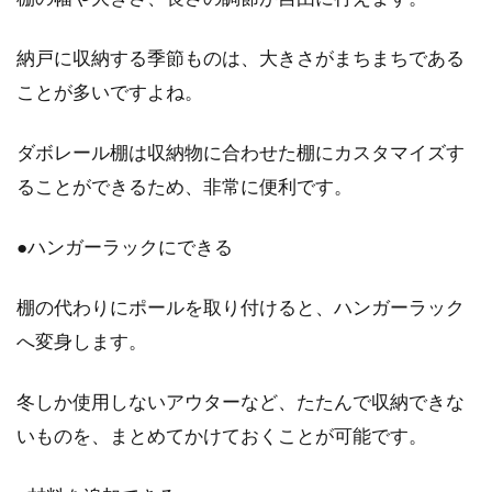
納戸に収納する季節ものは、大きさがまちまちである
2DKは家具配置に悩まない？一人暮
ことが多いですよね。
らしはタイプ別適正判断を
2DKで一人暮らしをする場合、その広さから
ダボレール棚は収納物に合わせた棚にカスタマイズす
「家具配置などに悩まない」という印象があり
ることができるため、非常に便利です。
ます。家...
●ハンガーラックにできる
窓に日陰を作る日よけシェード！特
棚の代わりにポールを取り付けると、ハンガーラック
長や取り付け方をご紹介
へ変身します。
夏場、自宅の窓に「日よけ」を行っている人も
冬しか使用しないアウターなど、たたんで収納できな
いるでしょう。窓は熱を通しやすい性質があ
いものを、まとめてかけておくことが可能です。
り、室内温...