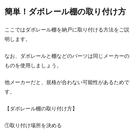
簡単！ダボレール棚の取り付け方
窓を開けて換気をしたい！安価で網
戸を取り付けるには？
ここではダボレール棚を納戸に取り付ける方法をご説
明します。
窓に付いていることの多い網戸ですが、網戸が
ない場合は取り付けを考えることもありますよ
ね。この...
なお、ダボレールと棚などのパーツは同じメーカーの
ものを使用しましょう。
他メーカーだと、規格が合わない可能性があるためで
1LDKの寝室を快適にレイアウト！ベ
す。
ッド配置のコツとは？
【ダボレール棚の取り付け方】
1LDKの間取りは、一人暮らしにはもちろん、同
棲するカップルや新婚の夫婦に人気のある住ま
いです。...
①取り付け場所を決める