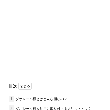
マイホームの窓から隙間風が！新築
を購入する上での注意点！
新築物件は「夢のマイホーム」とも言われるよ
うに、私達に夢の暮らしを与えてくれます。し
かし、せ...
窓の防寒対策は100均グッズですべ
て揃う！その種類と使い方
目次
防寒対策をしているのに、「いまいち効果が実
感出来ない！」と感じていませんか？それは、
1
ダボレール棚とはどんな棚なの？
防寒対策...
2
ダボレール棚を納戸に取り付けるメリットとは？