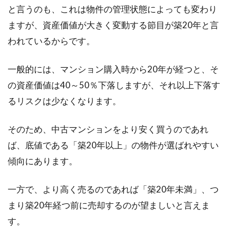
と言うのも、これは物件の管理状態によっても変わり
賢く購入しよう！新築建売住宅を購
ますが、資産価値が大きく変動する節目が築20年と言
入するまでの流れと注意点
われているからです。
マイホームを購入する際、選択肢の一つとして
一般的には、マンション購入時から20年が経つと、そ
新築の建売住宅があります。注文住宅よりも安
くマイホ...
の資産価値は40～50％下落しますが、それ以上下落す
るリスクは少なくなります。
そのため、中古マンションをより安く買うのであれ
マンションの通気口は換気に重要！
ば、底値である「築20年以上」の物件が選ばれやすい
気になる掃除方法とは？
傾向にあります。
マンションの部屋には必ず通気口があります
が、定期的に掃除を行っていますか？もし、あ
一方で、より高く売るのであれば「築20年未満」、つ
まり掃...
まり築20年経つ前に売却するのが望ましいと言えま
す。