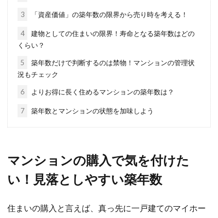
3
「資産価値」の築年数の限界から売り時を考える！
マンションの和室を洋室へ、洋室を
和室へリフォームする方法
4
建物としての住まいの限界！寿命となる築年数はどの
くらい？
分譲マンションにお住まいの方で、もともとあ
5
築年数だけで判断するのは禁物！マンションの管理状
る和室をなくしてリビングと一体化させたい、
況もチェック
もしくは、リ...
6
よりお得に長く住めるマンションの築年数は？
7
築年数とマンションの状態を加味しよう
アパートに月途中で入居・退去！家
賃の支払いは日割り計算？
マンションの購入で気を付けた
アパートの家賃は、1ヶ月毎に集金されること
い！見落としやすい築年数
がほとんどですよね。それでは、アパートに月
途中で入...
住まいの購入と言えば、真っ先に一戸建てのマイホー