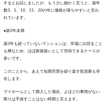
するとお話しましたが、もう少し細かく言うと、築年
賃貸マンションにエアコンを取り付
数3、5、10、15、20の年に価格が落ちやすいと言わ
けたい！どうすればいい？
れています。
最近の賃貸マンションでは、最初からエアコン
●築3年未満
が備え付けられている物件が多くなりました。
しかし、...
築3年も経っていないマンションは、市場に出回ること
も稀なため、ほぼ新築扱いとして売却できるケースが
多いです。
マンションを中古で買うなら埼玉
で！おすすめエリアはどこ？
このことから、あえて短期売買を繰り返す投資家も存
在します。
マイホームとしてマンションを購入する方も多
いですし、これから購入しようと検討している
方もいるかと...
マイホームとして購入した場合、よほどの事情がない
限りは手放すことはない時期と言えます。