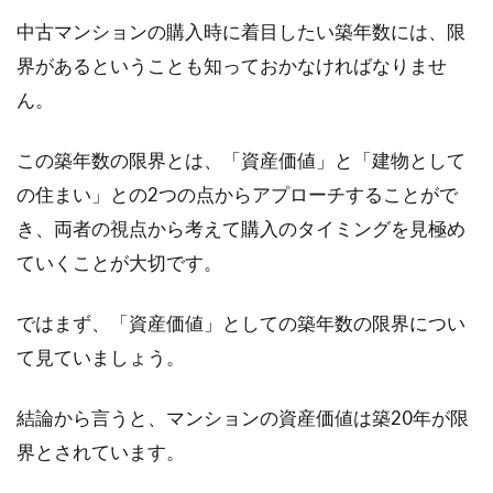
中古マンションの購入時に着目したい築年数には、限
契約しているアパートで同居した
界があるということも知っておかなければなりませ
い！世帯主は契約者がなる？
ん。
世帯主とは何か、よく知らないという方もいら
っしゃるかもしれません。アパートの契約者に
この築年数の限界とは、「資産価値」と「建物として
なって一...
の住まい」との2つの点からアプローチすることがで
き、両者の視点から考えて購入のタイミングを見極め
ていくことが大切です。
必見！マンション投資で失敗する6
つの理由
ではまず、「資産価値」としての築年数の限界につい
て見ていましょう。
自分の資産を手堅く増やしていく手法のひとつ
に、マンション投資があります。マンション投
結論から言うと、マンションの資産価値は築20年が限
資は株式...
界とされています。