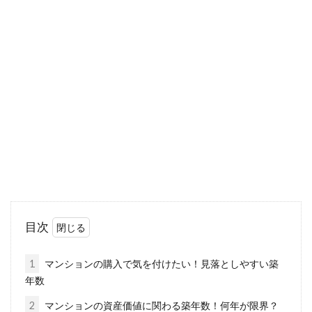
要チェック！新築一戸建て建築の際
にかかる費用の内訳
新築一戸建てを建築する際には、「どのような
間取りにしようか」「外観のデザインはどうし
ようか」など...
賃貸アパートでの生活アイディア！
リビングが狭い場合の対策
目次
賃貸アパートにこれから住み始める方や、現在
住んでいる方で、「リビングが狭いことが気に
1
マンションの購入で気を付けたい！見落としやすい築
入らない」と...
年数
2
マンションの資産価値に関わる築年数！何年が限界？