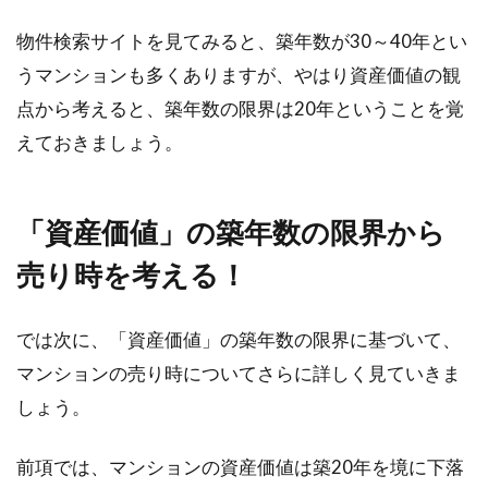
建売住宅と分譲住宅の違いは？注文
物件検索サイトを見てみると、築年数が30～40年とい
住宅との違いも解説！
うマンションも多くありますが、やはり資産価値の観
点から考えると、築年数の限界は20年ということを覚
マイホームの購入を考えている方は、住宅につ
えておきましょう。
いて調べている中で、「建売住宅」「分譲住
宅」という言葉...
「資産価値」の築年数の限界から
売り時を考える！
住宅の建て替えとリフォームで迷
う？かかる費用とは？
では次に、「資産価値」の築年数の限界に基づいて、
何十年と住み続けた家が住みづらくなってきた
マンションの売り時についてさらに詳しく見ていきま
と思った場合、建て替えやリフォームを検討し
しょう。
はじめること...
前項では、マンションの資産価値は築20年を境に下落