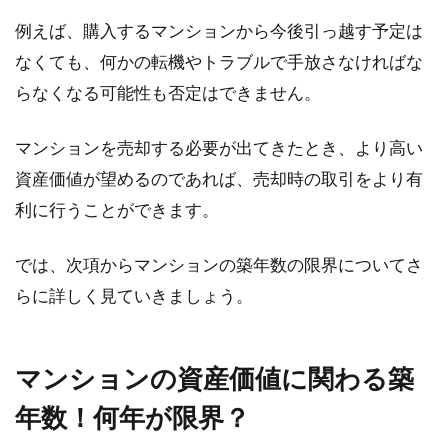
例えば、購入するマンションから今後引っ越す予定は
アパート・マンションで一人暮ら
なくても、何かの転機やトラブルで手放さなければな
し！間取り情報はブログから
らなくなる可能性も否定はできません。
賃貸マンションで女性が一人暮らしを始めよう
と物件探しをするとき、頭に浮かぶのが「間取
マンションを売却する必要が出てきたとき、より高い
り」という方...
資産価値が望めるのであれば、売却時の取引をより有
利に行うことができます。
新築一戸建ての設備は何がおすす
では、次項からマンションの築年数の限界についてさ
め？人気設備上位をご紹介！
らに詳しく見ていきましょう。
新築一戸建ては人生における大きな買い物で
す。ですから、予算内でできるだけ理想を詰め
マンションの資産価値に関わる築
込みたいも...
年数！何年が限界？