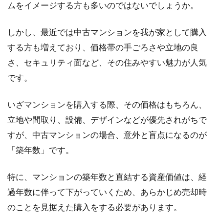
ムをイメージする方も多いのではないでしょうか。
一戸建てを新築！土地の平均坪数と
しかし、最近では中古マンションを我が家として購入
かかる費用はどのくらい？
する方も増えており、価格帯の手ごろさや立地の良
多くの方が、新築一戸建てのマイホームに憧れ
さ、セキュリティ面など、その住みやすい魅力が人気
を持っていることでしょう。しかし、ほとんど
です。
の方が家...
いざマンションを購入する際、その価格はもちろん、
立地や間取り、設備、デザインなどが優先されがちで
新築木造アパートは騒音が多い？音
すが、中古マンションの場合、意外と盲点になるのが
が気になりにくい物件選び
「築年数」です。
引っ越しを考えたとき、「できれば騒音のしに
特に、マンションの築年数と直結する資産価値は、経
くい物件に住みたい」と誰もが思うのではない
でしょうか。...
過年数に伴って下がっていくため、あらかじめ売却時
のことを見据えた購入をする必要があります。