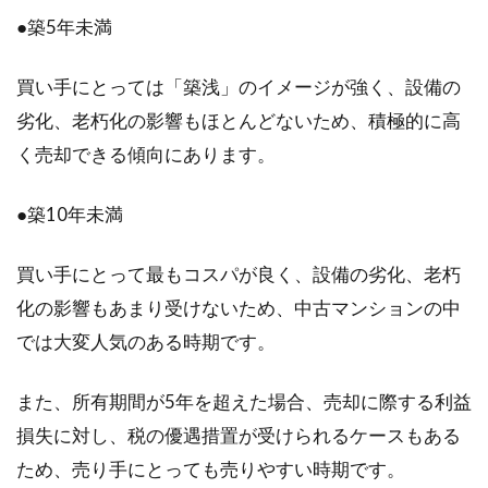
非常時！アパートのベランダにある
●築5年未満
仕切り板をどう破る？
買い手にとっては「築浅」のイメージが強く、設備の
アパートやマンションのベランダには、隣戸と
劣化、老朽化の影響もほとんどないため、積極的に高
の間に仕切り板のようなものがあります。この
く売却できる傾向にあります。
仕切り板...
●築10年未満
買い手にとって最もコスパが良く、設備の劣化、老朽
化の影響もあまり受けないため、中古マンションの中
では大変人気のある時期です。
また、所有期間が5年を超えた場合、売却に際する利益
損失に対し、税の優遇措置が受けられるケースもある
ため、売り手にとっても売りやすい時期です。