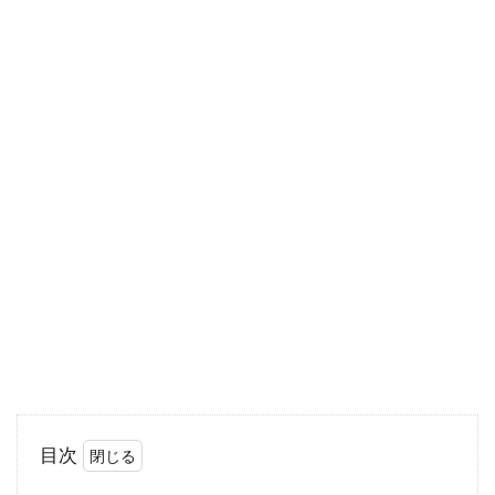
いは売買が理由で名義変更することがありま
す。名...
収納の少ないアパートをDIYで改
造！棚の増設がポイント
アパートの収納が少ないことが原因で、荷物が
あふれかえり困っている方はいませんか？も
し、そのよ...
新築時に失敗しやすいお風呂！どん
なお風呂がおすすめなの？
目次
家を新築する際、お風呂も十分に考えて決めて