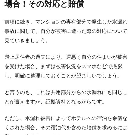
場合！その対応と賠償
しょうか。...
前項に続き、マンションの専有部分で発生した水漏れ
事故に関して、自分が被害に遭った際の対応について
疑問解消！新築一戸建て引き渡しの
見ていきましょう。
流れや注意点を解説
階上居住者の過失により、運悪く自分の住まいが被害
多くの方が初めての経験となる新築一戸建ての
引き渡しは緊張するものです。その新築一戸建
を受けた場合、まずは被害状況をスマホなどで撮影
ての引き...
し、明確に整理しておくことが望ましいでしょう。
と言うのも、これは共用部分からの水漏れにも同じこ
とが言えますが、証拠資料となるからです。
ただし、水漏れ被害によってホテルへの宿泊を余儀な
くされた場合、その宿泊代を含めた賠償を求めるには