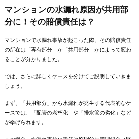
ている方も多いでしょう。しかし、何らかの理
マンションの水漏れ原因が共用部
由か...
分に！その賠償責任は？
一戸建てを新築したら火災保険に入
マンションで水漏れ事故が起こった際、その賠償責任
るべき？相場はどれくらい
の所在は「専有部分」か「共用部分」かによって変わ
ることが分かりました。
マイホームとして一戸建てを新築したら、火災
保険に加入するべきか悩まれる方も多くいま
では、さらに詳しくケースを分けてご説明していきま
す。火災保...
しょう。
まず、「共用部分」から水漏れが発生する代表的なケ
マンションのオプションは必要？失
ースでは、「配管の老朽化」や「排水管の劣化」など
敗しないオプションは？
が挙げられます。
新築マンションの契約が完了すると、次に行わ
なくてはならないのがオプションを選ぶことで