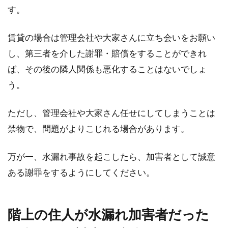
す。
を目...
賃貸の場合は管理会社や大家さんに立ち会いをお願い
し、第三者を介した謝罪・賠償をすることができれ
新築に神棚は設置したほうがいい
ば、その後の隣人関係も悪化することはないでしょ
の？その必要性と設置方法
う。
一昔前の日本家屋には、ごく普通に神棚が置か
れている光景が見られましたが、近年の住宅の
ただし、管理会社や大家さん任せにしてしまうことは
スタイルでは...
禁物で、問題がよりこじれる場合があります。
万が一、水漏れ事故を起こしたら、加害者として誠意
マンションの購入を後悔しないため
ある謝罪をするようにしてください。
に！注意すべき点はどこ？
階上の住人が水漏れ加害者だった
多くの方が、一生に一度の大きな買い物として
マンションの購入を検討しているのではないで