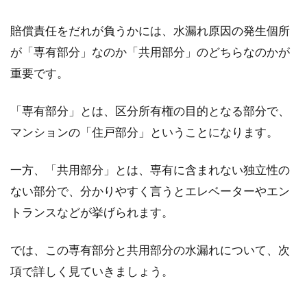
分を変えたいということで床のリフォームを検
討されている...
賠償責任をだれが負うかには、水漏れ原因の発生個所
が「専有部分」なのか「共用部分」のどちらなのかが
重要です。
アパートの賃貸契約書を紛失してし
まったらどうなる！？
「専有部分」とは、区分所有権の目的となる部分で、
マンションの「住戸部分」ということになります。
アパートの「賃貸契約書」はきちんと管理をし
ていますか。退去時まで大事に保管しておかな
一方、「共用部分」とは、専有に含まれない独立性の
けれ...
ない部分で、分かりやすく言うとエレベーターやエン
トランスなどが挙げられます。
アパートの入居日を変更はできる
では、この専有部分と共用部分の水漏れについて、次
の？早めに入居したい時は？
項で詳しく見ていきましょう。
新生活を始めるために、新しいアパートを探し