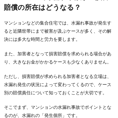
があります。生涯で一度の買い物とも言われる
賠償の所在はどうなる？
住まいの...
マンションなどの集合住宅では、水漏れ事故が発生す
ると近隣世帯にまで被害が及ぶケースが多く、その解
憧れのマンション最上階！メリッ
決には多大な時間と労力を要します。
ト・デメリットを検証！
また、加害者となって損害賠償を求められる場合があ
マイホームの購入を考えている方の中には、マ
ンションの最上階に憧れを持っている方もいら
り、大きなお金がかかるケースも少なくありません。
っしゃるので...
ただし、損害賠償が求められる加害者となる立場は、
水漏れ発生の状況によって変わってくるので、ケース
印象も様変わり！マンションの床を
別の賠償責任について知っておくことが大切です。
リフォームして快適に！
そこでまず、マンションの水漏れ事故でポイントとな
しばらく暮らしているマンション、老朽化や気
るのが、水漏れの「発生個所」です。