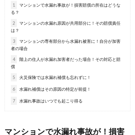
いるでしょうか。実際に家を建てた方のなかに
1
マンションで水漏れ事故が！損害賠償の所在はどうな
は、「間...
る？
2
マンションの水漏れ原因が共用部分に！その賠償責任
は？
1LDKのマンションは東京でのひとり
3
マンションの専有部分から水漏れ被害に！自分が加害
暮らしに最適！
者の場合
4
階上の住人が水漏れ加害者だった場合！その対応と賠
東京でひとり暮らしをしようと考えている方に
償
おすすめのなのは、1LDKマンションです。「ひ
とり...
5
火災保険では水漏れ補償も忘れずに！
6
水漏れ補償はその原因の特定が前提！
7
水漏れ事故はいつでも起こり得る
憧れの新築一戸建て！家族が住みや
すい理想の間取りとは
マンションで水漏れ事故が！損害
長い人生の中の大きな買い物の一つに住宅購入