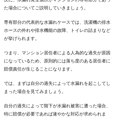
ルすることは...
た場合についてご説明していきましょう。
専有部分の代表的な水漏れケースでは、洗濯機の排水
新築住宅にオプションでつけて良か
ホースの外れや排水機能の故障、トイレの詰まりなど
ったものをご紹介！
が挙げられます。
これから新築予定の方はいらっしゃいますか？
つまり、マンション居住者による人為的な過失が原因
特に、注文住宅を新築予定の方であれば、キッ
になっているため、原則的には落ち度のある居住者に
チン...
賠償責任が生じることになります。
では、まずは自分の過失によって水漏れを起こしてし
選ばれる2LDKマンションを建てる！
まった場合を見てみましょう。
賃貸経営は計画的に
自分の過失によって階下が水漏れ被害に遭った場合、
2LDKの賃貸マンションは、どのような方々が選
特に賠償が必要であれば速やかな対応が求められま
ぶことが多いのでしょうか。安定した賃貸経営