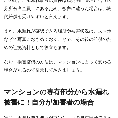
この場合、水漏れ事故の責任は原則的に管理組合（区
す。自分...
分所有者全員）にあるため、被害に遭った場合は比較
的賠償を受けやすいと言えます。
マンションの和室を洋室へ、洋室を
また、水漏れが確認できる場所や被害状況は、スマホ
和室へリフォームする方法
などで写真におさめておくことで、その後の賠償のた
めの証拠資料として役立ちます。
分譲マンションにお住まいの方で、もともとあ
る和室をなくしてリビングと一体化させたい、
なお、損害賠償の方法は、マンションによって変わる
もしくは、リ...
場合があるので留意しておきましょう。
アパート契約のキャンセルは可能？
マンションの専有部分から水漏れ
キャンセル料はかかる？
被害に！自分が加害者の場合
アパートの賃貸借契約を何らかの事情でキャン
次に、水漏れ発生個所がマンションの専有部分であっ
セルしなくてはならなくなった場合、キャンセ