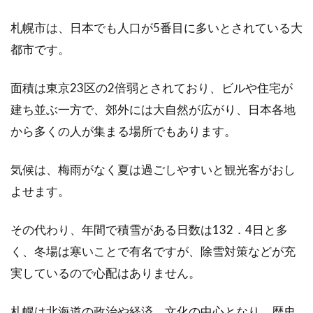
マイホームの新築を検討されている方のなかに
札幌市は、日本でも人口が5番目に多いとされている大
は、太陽光パネルを一緒につけるべきか悩む方
都市です。
もいるかと思...
面積は東京23区の2倍弱とされており、ビルや住宅が
建ち並ぶ一方で、郊外には大自然が広がり、日本各地
新築のリビングの広さはどれくら
から多くの人が集まる場所でもあります。
い？リビング設計の注意点
気候は、梅雨がなく夏は過ごしやすいと観光客がおし
新築住宅を建てることが決まると、どのような
よせます。
家にするかワクワクしますよね。家族でほとん
どの...
その代わり、年間で積雪がある日数は132．4日と多
く、冬場は寒いことで有名ですが、除雪対策などが充
実しているので心配はありません。
マンションをリフォームしてシステ
ムキッチンを新しく！
札幌は北海道の政治や経済、文化の中心となり、歴史