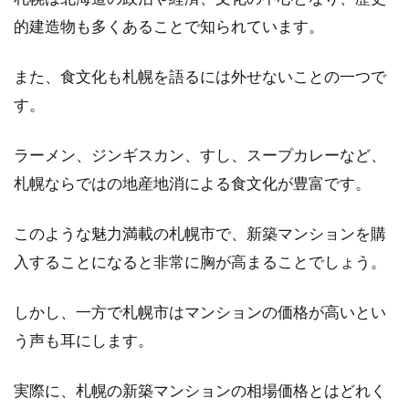
的建造物も多くあることで知られています。
理想のキッチンを実現させるために、リフォー
ムを考えているという方は多いでしょう。使い
また、食文化も札幌を語るには外せないことの一つで
やす...
す。
ラーメン、ジンギスカン、すし、スープカレーなど、
マンションの宅配ボックスって便利
札幌ならではの地産地消による食文化が豊富です。
なの？仕組みや使い方は？
このような魅力満載の札幌市で、新築マンションを購
近年、ネットショッピングの普及により、自宅
に荷物が配送される件数が増えています。欲し
入することになると非常に胸が高まることでしょう。
いときに...
しかし、一方で札幌市はマンションの価格が高いとい
う声も耳にします。
タワーマンション最上階角部屋の本
実際に、札幌の新築マンションの相場価格とはどれく
音！冬は寒いって本当？！