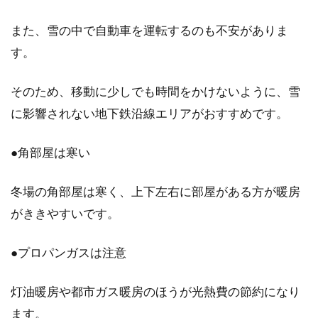
賃貸マンションから退去する際には、退去する
ことを不動産会社などに連絡しなければなりま
また、雪の中で自動車を運転するのも不安がありま
せん。し...
す。
そのため、移動に少しでも時間をかけないように、雪
マンションは売るべきか貸すべき
に影響されない地下鉄沿線エリアがおすすめです。
か？賢い不動産投資とは
●角部屋は寒い
マンションなどの不動産は、利益率の高い投資
資産として知られています。初期費用のかかる
冬場の角部屋は寒く、上下左右に部屋がある方が暖房
1棟マン...
がききやすいです。
●プロパンガスは注意
マンションの管理組合を機能させ理
事会で問題を解決しよう！
灯油暖房や都市ガス暖房のほうが光熱費の節約になり
ます。
マンションの「管理組合」や「理事会」などと