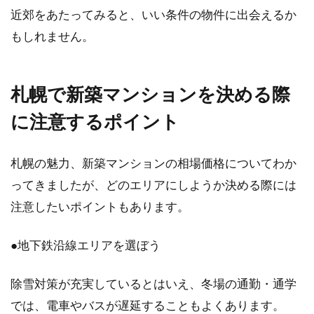
アパートなどではペットの制限があるところが
近郊をあたってみると、いい条件の物件に出会えるか
多いので、おうちができた段階で猫を迎え入れ
もしれません。
たいと思って...
札幌で新築マンションを決める際
新築でテレビは契約しないと観られ
に注意するポイント
ない？観るための方法とは
マイホームを新築した方で、多くの方の盲点と
札幌の魅力、新築マンションの相場価格についてわか
なっているのが「テレビ」です。アンテナを設
ってきましたが、どのエリアにしようか決める際には
置したり...
注意したいポイントもあります。
●地下鉄沿線エリアを選ぼう
マンションの退去連絡はいつする？
連絡後にしておくこととは
除雪対策が充実しているとはいえ、冬場の通勤・通学
では、電車やバスが遅延することもよくあります。