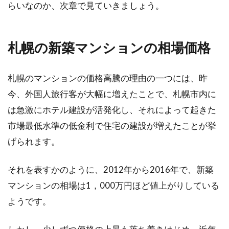
らいなのか、次章で見ていきましょう。
映画に出てくるような窓からの景色に惹かれ
て、タワーマンションの最上階角部屋に住居を
構えた方たちは...
札幌の新築マンションの相場価格
札幌のマンションの価格高騰の理由の一つには、昨
マンションの口コミの注意点！大阪
今、外国人旅行客が大幅に増えたことで、札幌市内に
にしぼって検索してみた
は急激にホテル建設が活発化し、それによって起きた
市場最低水準の低金利で住宅の建設が増えたことが挙
マンション購入は人生の一大事です。たくさん
げられます。
の情報を集めたいという方も多いでしょう。...
それを表すかのように、2012年から2016年で、新築
マンションの相場は1，000万円ほど値上がりしている
新築の引き渡し前は重要！チェック
ようです。
リストを参考に確認しよう