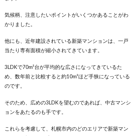
言うと、「面倒くさそう」「できればやりたく
気候柄、注意したいポイントがいくつかあることがわ
ない」などの...
かりました。
他にも、近年建設されている新築マンションは、一戸
マンションの名前が人気を左右す
当たり専有面積が縮小されてきています。
る？名前を決めるポイント
3LDKで70m²台が平均的な広さになってきているた
賃貸もしくは分譲マンションを建てることにな
ったとき、悩むことのひとつが「マンションの
め、数年前と比較すると約10m²ほど手狭になっている
名前」ではな...
のです。
そのため、広めの3LDKを望むのであれば、中古マンシ
ョンをあたるのも手です。
これらを考慮して、札幌市内のどのエリアで新築マン