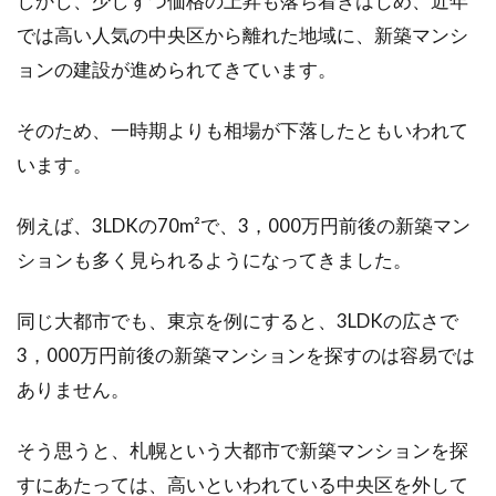
しかし、少しずつ価格の上昇も落ち着きはじめ、近年
夢の新築マイホームを購入すると、引き渡しの
では高い人気の中央区から離れた地域に、新築マンシ
前に内覧会が行われることが多いでしょう。そ
の内覧会...
ョンの建設が進められてきています。
そのため、一時期よりも相場が下落したともいわれて
アパートのガスコンロがつかない！
います。
まずは備え付けか確認
例えば、3LDKの70m²で、3，000万円前後の新築マン
ガスコンロは経年劣化していきますので、急に
ションも多く見られるようになってきました。
つかなくなることも多々あります。賃貸アパー
トやマンシ...
同じ大都市でも、東京を例にすると、3LDKの広さで
3，000万円前後の新築マンションを探すのは容易では
ありません。
新築だからこそ！新しい家を猫の傷
から守る対策とは？
そう思うと、札幌という大都市で新築マンションを探
すにあたっては、高いといわれている中央区を外して