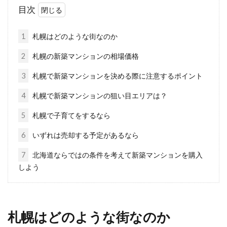
目次
車庫証明は、自分で取ろうとしても、その取り
方が分からないという方も多いのではないでし
1
札幌はどのような街なのか
ょうか。...
2
札幌の新築マンションの相場価格
3
札幌で新築マンションを決める際に注意するポイント
住宅の外壁におすすめの外壁材と
4
札幌で新築マンションの狙い目エリアは？
は？種類と特徴を知ろう！
5
札幌で子育てをするなら
住宅を新築する際に、外壁のデザインで悩まれ
6
いずれは売却する予定があるなら
る方は多いでしょう。印象を一番に左右する外
7
北海道ならではの条件を考えて新築マンションを購入
壁だから...
しよう
新築マイホームに太陽光はつけるべ
札幌はどのような街なのか
き？デメリットはあるの？