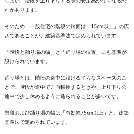
しまい、階段を上り下りする際の安定感がなくなる恐
新築マイホームの引っ越し前後をス
れがあります。
ムーズにするための準備
そのため、一般住宅の階段の踏面は「15cm以上」の広
新築でマイホームを購入し、引っ越しの日が近
さであることが、建築基準法で定められています。
付いてくるとワクワクしますね。引っ越しは非
常に労力...
「階段と踊り場の幅」と「踊り場の位置」にも基準が
設けられています。
1K賃貸住まい！家具のレイアウトや
踊り場とは、階段の途中に設ける平らなスペースのこ
インテリアのお悩み解消！
とで、階段が途中で方向転換するときや、上り下りの
途中で少し休めるように造られることが多いです。
1K賃貸住まいの方、家具のレイアウトやインテ
リアにお悩みではないですか？1Kの物件だと部
屋が...
階段および踊り場の幅は「有効幅75cm以上」と、建築
基準法で定められています。