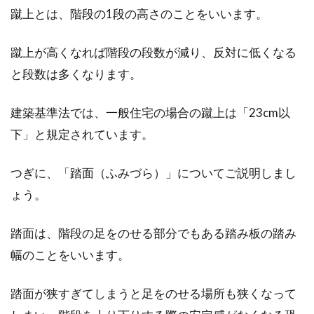
蹴上とは、階段の1段の高さのことをいいます。
賃料と管理費にはなぜ消費税はかか
らない？例外にも注意
蹴上が高くなれば階段の段数が減り、反対に低くなる
今の世の中、何に対しても消費税がかかります
と段数は多くなります。
が、私たちが住まいとする賃貸ではどうでしょ
うか。住...
建築基準法では、一般住宅の場合の蹴上は「23cm以
下」と規定されています。
住宅の名義変更は贈与税や相続税が
つぎに、「踏面（ふみづら）」についてご説明しまし
かかる？夫婦間の場合は？
ょう。
住宅や土地などの不動産には、必ず名義人が存
踏面は、階段の足をのせる部分でもある踏み板の踏み
在します。何らかの理由により、名義人の変更
幅のことをいいます。
を行...
踏面が狭すぎてしまうと足をのせる場所も狭くなって