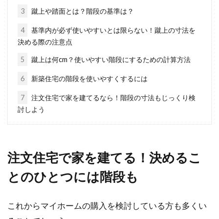
3
蹴上や踏面とは？階段の基準は？
新築を建てる時にこだわりたい！機
能的なトイレの収納
4
基準内が必ず使いやすいとは限らない！蹴上の寸法を
決める際の注意点
新築を購入する際、リビングなどの広いスペー
5
蹴上は何cm？使いやすい階段にするための計算方法
スに意識が向きがちですが、トイレも家族全員
6
新築住宅の階段を使いやすくするには
が使う重要な...
7
注文住宅で家を建てるなら！階段の寸法もじっくり検
討しよう
新築・リフォームするなら窓のデザ
インの画像を要チェック！
注文住宅で家を建てる！決めるこ
新築やリフォームをする際に、家全体のデザイ
とのひとつには階段も
ンにこだわりたい方が増えています。その中で
も「...
これからマイホームの購入を検討している方も多くい