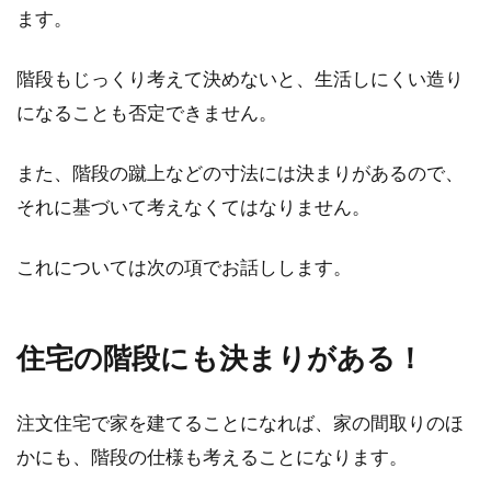
ます。
家賃の支払いを引き落としに！その
手続き方法と注意点とは？
階段もじっくり考えて決めないと、生活しにくい造り
になることも否定できません。
アパートなどの賃貸物件の家賃を支払う方法は
いくつかあります。そのひとつには「引き落と
また、階段の蹴上などの寸法には決まりがあるので、
し」があ...
それに基づいて考えなくてはなりません。
これについては次の項でお話しします。
【新築マイホーム】家具・家電の予
算はどのくらい見積もる？
住宅の階段にも決まりがある！
新築ホヤホヤのマイホームなら、家具や家電も
新品にして新たなスタートを切りたいと考える
方が多いと思...
注文住宅で家を建てることになれば、家の間取りのほ
かにも、階段の仕様も考えることになります。