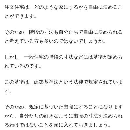
注文住宅は、どのような家にするかを自由に決めるこ
賃貸物件の敷金と保証金は償却され
とができます。
ることも！償却って何？
アパートなどの賃貸物件に入居する際、初期費
そのため、階段の寸法も自分たちで自由に決められる
用として敷金や保証金を支払うこともありま
と考えている方も多いのではないでしょうか。
す。こ...
しかし、一般住宅の階段の寸法などには基準が定めら
れているのです。
ロフトを造るときの注意点！高さや
床面積に制限がある！？
この基準は、建築基準法という法律で規定されていま
す。
マイホーム購入は大抵一生に一度のことなの
で、設計からこだわる人が多いでしょう。そし
そのため、規定に基づいた階段にすることになります
て家づくり...
から、自分たちの好きなように階段の寸法を決められ
るわけではないことを頭に入れておきましょう。