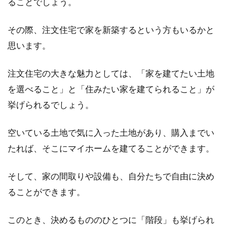
ることでしょう。
1LDKで子育てするなら！家具選びや
その際、注文住宅で家を新築するという方もいるかと
レイアウトを工夫しよう！
思います。
これから赤ちゃんが生まれる予定のあるご家庭
で、今1LDKに住んでいる場合、このまま子育て
注文住宅の大きな魅力としては、「家を建てたい土地
できるかどう...
を選べること」と「住みたい家を建てられること」が
挙げられるでしょう。
賃貸物件を契約期間の途中で解約可
空いている土地で気に入った土地があり、購入までい
能？違約金は発生する？
たれば、そこにマイホームを建てることができます。
賃貸物件の契約期間は主に二年契約であること
そして、家の間取りや設備も、自分たちで自由に決め
が多いですが、さまざまな事情で途中解約をし
ることができます。
なくてはなら...
このとき、決めるもののひとつに「階段」も挙げられ