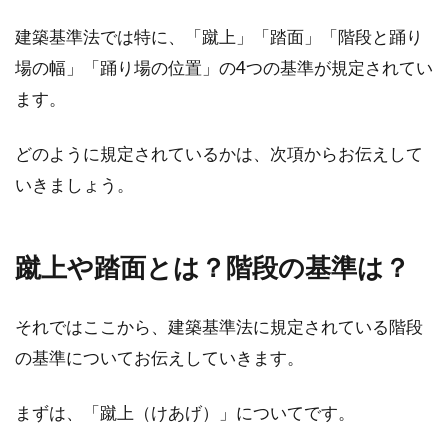
増築した離れに渡り廊下を設置す
建築基準法では特に、「蹴上」「踏面」「階段と踊り
る！その費用と注意点とは？
場の幅」「踊り場の位置」の4つの基準が規定されてい
ます。
子どもが結婚し、同じ敷地内で生活しようと考
えている場合、空いているスペースにもう1つ
どのように規定されているかは、次項からお伝えして
住宅を建築す...
いきましょう。
新築住宅の収納に後悔しない！その
蹴上や踏面とは？階段の基準は？
ためのアイディアをご紹介
それではここから、建築基準法に規定されている階段
注文住宅で家を新築した方の中には、「こうす
れば良かった」などと後悔する方が多くいま
の基準についてお伝えしていきます。
す。新築の...
まずは、「蹴上（けあげ）」についてです。