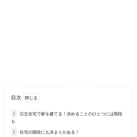
夢のマイホーム実現のためには新
築？リフォーム？徹底比較！
家を購入しようとするとき、新築で家を建てる
のか、中古物件をリフォームするのか、迷う方
は多くいらっ...
疑問解消！新築一戸建て引き渡しの
流れや注意点を解説
目次
多くの方が初めての経験となる新築一戸建ての
引き渡しは緊張するものです。その新築一戸建
1
注文住宅で家を建てる！決めることのひとつには階段
ての引き...
も
2
住宅の階段にも決まりがある！