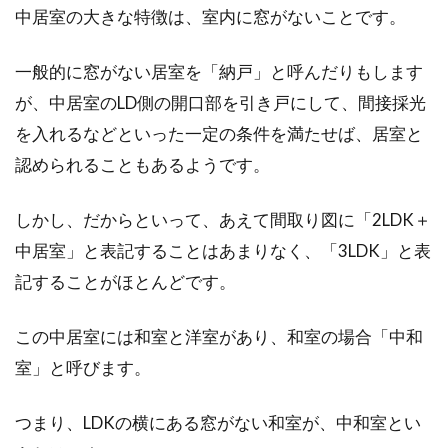
中居室の大きな特徴は、室内に窓がないことです。
一般的に窓がない居室を「納戸」と呼んだりもします
いざ転勤！家具付きマンションの賃
が、中居室のLD側の開口部を引き戸にして、間接採光
貸を選んで福岡の魅力満喫
を入れるなどといった一定の条件を満たせば、居室と
福岡に転勤することが決まり、暗い気持ちでア
認められることもあるようです。
パートを探している人もいるかもしれません。
しか...
しかし、だからといって、あえて間取り図に「2LDK＋
中居室」と表記することはあまりなく、「3LDK」と表
記することがほとんどです。
マンションの管理会社を変更するに
は？その流れとポイント
この中居室には和室と洋室があり、和室の場合「中和
室」と呼びます。
マンションの総会や理事会で、管理会社の見直
しを求める意見が出されることがあります。ま
つまり、LDKの横にある窓がない和室が、中和室とい
た、管理...