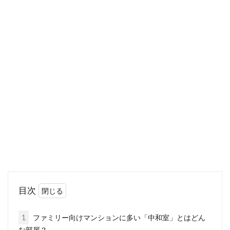
新築のマイホームの頭金はいくら用
意すべき？平均の金額は？
新築のマイホームを購入するとなると、おそら
く多くの方が利用するのが住宅ローンです。住
宅ローン...
一戸建ての購入時は自己資金などの
資金計画を立てておこう！
目次
いよいよマイホームの購入を検討するという方
もいるのではないでしょうか。理想をつめこん
1
ファミリー向けマンションに多い「中和室」とはどん
だ夢いっ...
な部屋？