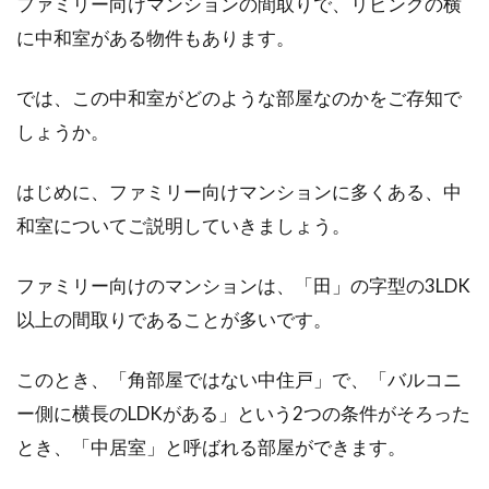
ファミリー向けマンションの間取りで、リビングの横
に中和室がある物件もあります。
一戸建の庭はどんなデザインにす
では、この中和室がどのような部屋なのかをご存知で
る？おすすめは「シンプル」
しょうか。
念願の一戸建の購入は、人生の大きなイベント
はじめに、ファミリー向けマンションに多くある、中
の一つですね。その際、家の間取りやデザイン
和室についてご説明していきましょう。
も大切で...
ファミリー向けのマンションは、「田」の字型の3LDK
以上の間取りであることが多いです。
新築マンションの内覧会で押さえて
おきたいチェックリスト
このとき、「角部屋ではない中住戸」で、「バルコニ
ー側に横長のLDKがある」という2つの条件がそろった
図面やパンフレットでしか確認することができ
とき、「中居室」と呼ばれる部屋ができます。
なかった物件が形となり、それを自分の目で初
めて見ること...