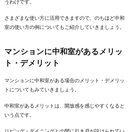
うわけです。
さまざまな使い方に活用できますので、のちほど中和
新築のマイホームに和室は必要？
室の使い方の例についてもご紹介していきましょう。
4．5畳の和室の活用方法とは
新築一戸建てのマイホームを建てようとする
マンションに中和室があるメリッ
際、多くの方が「和室は必要なのか？」と悩む
ト・デメリット
でしょう。...
マンションに中和室がある場合のメリット・デメリッ
マンションでも犬と暮らしたい！飼
トについてもみていきましょう。
いやすい犬種と注意点
中和室があるメリットは、開放感を感じやすくなると
最近はペット飼育可のマンションも増え、マン
いう点です。
ションでも犬を飼いやすい環境になってきてい
ます。し...
リビング・ダイニングとの間に引き戸が設けられてい