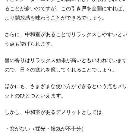
ることが多いのですが、この引き戸を全開にすれば、
より開放感を味わうことができるでしょう。
新築の玄関もこだわろう！機能的・
おしゃれにするポイント
さらに、中和室があることでリラックスしやすいとい
う点も挙げられます。
注文住宅で家を建てる際、リビングやキッチン
にこだわるように、玄関にもこだわっているで
畳の香りはリラックス効果が高いともいわれています
しょうか。...
ので、日々の疲れを癒してくれることでしょう。
ほかにも、さまざまな使い方ができるという点もメリ
新築マイホームに太陽光はつけるべ
ットのひとつといえます。
き？デメリットはあるの？
しかし、中和室があるデメリットとしては、
マイホームの新築を検討されている方のなかに
は、太陽光パネルを一緒につけるべきか悩む方
・窓がない（採光・換気が不十分）
もいるかと思...