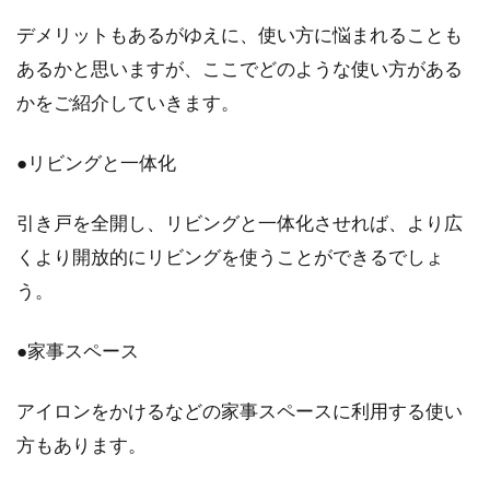
デメリットもあるがゆえに、使い方に悩まれることも
あるかと思いますが、ここでどのような使い方がある
マンションの管理組合とは？理事会
かをご紹介していきます。
役員の役割を知っておこう
●リビングと一体化
マイホームとして分譲マンションの購入を検討
している方は、「管理組合」という言葉を耳に
したことがあ...
引き戸を全開し、リビングと一体化させれば、より広
くより開放的にリビングを使うことができるでしょ
う。
新築物件で後悔をしないために！ブ
●家事スペース
ログから学ぶこととは
アイロンをかけるなどの家事スペースに利用する使い
家作りは、一生のうちの大きな買い物の代表格
といえます。そのため、後悔のないように慎重
方もあります。
に打...