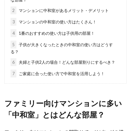
2
マンションに中和室があるメリット・デメリット
3
マンションの中和室の使い方はたくさん！
マンション購入は中古がおすすめ！
大阪市のマンション事情
4
1番のおすすめの使い方は子供用の部屋！
5
子供が大きくなったときの中和室の使い方はどうす
マンションを購入するときに、新築が良いか、
る？
中古が良いか迷ってしまいますよね。新築か中
6
夫婦と子供2人の場合！どんな部屋割りにするべき？
古かは、...
7
ご家庭に合った使い方で中和室を活用しよう！
マンションの維持管理には管理費用
が必要！滞納時の対応は？
ファミリー向けマンションに多い
「中和室」とはどんな部屋？
マンションの維持管理トラブルでしばしば見ら
れるのが、「管理費の滞納」です。マンション
の維持管...