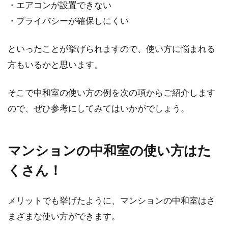
・エアコンが設置できない
・プライバシーが確保しにくい
二世帯住宅の価格は、土地ありでも
といったことが挙げられますので、使い方に悩まれる
状況によって変わる！
方もいるかと思います。
近年、共働きが当たり前になった影響からか、
不動産業界では二世帯住宅のニーズが高まって
そこで中和室の使い方の例を次の項からご紹介します
います。...
ので、ぜひ参考にしてみてはいかがでしょう。
マンションの中和室の使い方はた
新築で人気のオプションとは？おす
すめを一挙にご紹介！
くさん！
新築一戸建てを購入する場合、すべてのものが
メリットでも挙げたように、マンションの中和室はさ
標準設備としてもともとついているわけではあ
まざまな使い方ができます。
りません。...