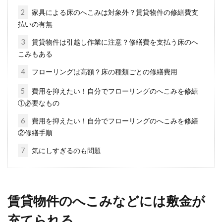
2
家具による床のへこみは対象外？賃貸物件の修繕費支
払いの有無
3
賃貸物件は引越し作業に注意？修繕費を支払う床のへ
準防火地域のサッシ問題！シャッタ
こみもある
ー付きで安い？前向きに
4
フローリングは高額？床の種類ごとの修繕費用
防火地域や準防火地域に建物を建てる場合は、
5
費用を抑えたい！自分でフローリングのへこみを修繕
耐火性についての基準を満たさなければなりま
①必要なもの
せん。ガ...
6
費用を抑えたい！自分でフローリングのへこみを修繕
②修繕手順
7
気にしすぎるのも問題
礼金が高い理由は？礼金相場・メリ
ット・初期費用を知ろう
賃貸物件のへこみなどには敷金が
礼金は、「貸してくれてありがとうございま
す」という気持ちで手渡していた謝礼金が由来
充てられる
だった、と言わ...