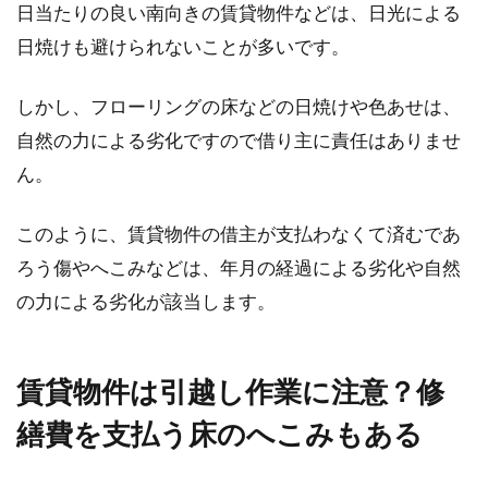
日当たりの良い南向きの賃貸物件などは、日光による
日焼けも避けられないことが多いです。
合筆登記のノウハウ！合併して土地
しかし、フローリングの床などの日焼けや色あせは、
を所有する方法とは
自然の力による劣化ですので借り主に責任はありませ
ん。
いくつかに分筆された複数の土地を所持してい
た場合、それを一筆にまとめる作業を合筆とい
います。...
このように、賃貸物件の借主が支払わなくて済むであ
ろう傷やへこみなどは、年月の経過による劣化や自然
の力による劣化が該当します。
賃貸物件は引越し作業に注意？修
繕費を支払う床のへこみもある