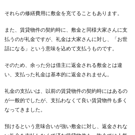
それらの修繕費用に敷金を充てることもあります。
相続登記申請で「委任状」と「印鑑
また、賃貸物件の契約時に、敷金と同様大家さんに支
証明書」が必要な場合とは
払うのが礼金ですが、礼金は大家さんに対し、「お世
話になる」という意味を込めて支払うものです。
不動産を相続する場合、登記手続きが必要にな
ります。登記手続きは誰でも行うことができま
そのため、余った分は借主に返金される敷金とは違
すが...
い、支払った礼金は基本的に返金されません。
礼金の支払いは、以前の賃貸物件の契約時にはあるの
私道を通るには通行権が必要！車で
が一般的でしたが、支払わなくて良い賃貸物件も多く
通行することもできない？
なってきました。
道路には多くの決まりごとが存在します。道路
の中でも私道は特に扱いが難しいので、近隣ト
預けるという意味合いが強い敷金に対し、返金されな
ラブルの...