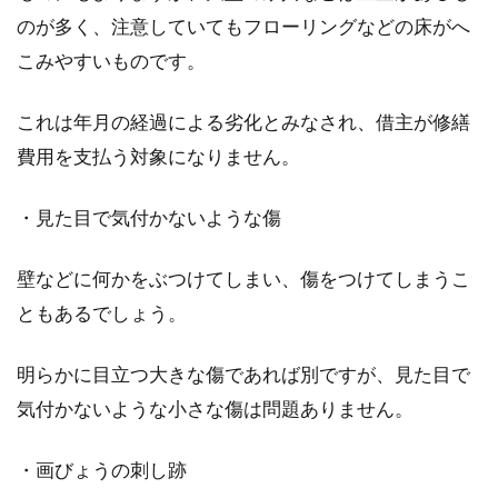
のが多く、注意していてもフローリングなどの床がへ
こみやすいものです。
家の増築後に行う登記とは？不要な
これは年月の経過による劣化とみなされ、借主が修繕
ケースがあるのは本当？
費用を支払う対象になりません。
皆さんは、家の増築をした際にも、登記が必要
になるということをご存知でしょうか？知らず
・見た目で気付かないような傷
にいたと...
壁などに何かをぶつけてしまい、傷をつけてしまうこ
ともあるでしょう。
登記に添付する住民票！個人番号の
記載はあったほうが良い？
明らかに目立つ大きな傷であれば別ですが、見た目で
気付かないような小さな傷は問題ありません。
不動産登記申請の際、住民票を添付することは
多くあります。近年では住民票取得時に個人番
・画びょうの刺し跡
号の...