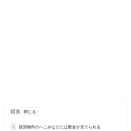
契約にお...
家賃の引き落とし日は変更できる？
支払いが遅れた時の対処法
アパートやマンションなどの賃貸物件にお住い
なら、毎月「家賃」を支払うことになります。
もし支払...
シェアハウスは東京での一人暮らし
におすすめ？～女性編～
目次
転勤などにより、東京での一人暮らしをするこ
とになったら、お部屋探しをはじめなければな
1
賃貸物件のへこみなどには敷金が充てられる
りませんね。...