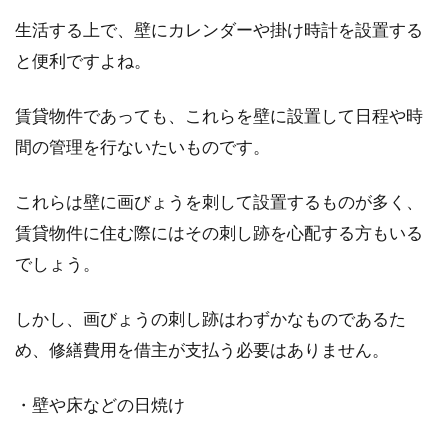
生活する上で、壁にカレンダーや掛け時計を設置する
と便利ですよね。
登記を依頼する代理人は誰でも
OK？資格がなくても問題ない？
賃貸物件であっても、これらを壁に設置して日程や時
間の管理を行ないたいものです。
家を新築したり不動産を売買すれば、不動産登
記を行うことになりますね。その際、多くの方
これらは壁に画びょうを刺して設置するものが多く、
は代理人...
賃貸物件に住む際にはその刺し跡を心配する方もいる
でしょう。
賃貸の名義変更で同居人を名義人
しかし、画びょうの刺し跡はわずかなものであるた
に！求められる能力や注意点
め、修繕費用を借主が支払う必要はありません。
賃貸では、同居人と住んでいる方や、現在1人
・壁や床などの日焼け
暮らしであってもこれから同居人が増えるとい
う方も多いも...