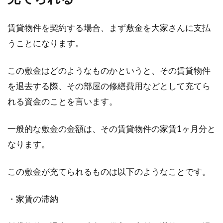
賃貸物件を契約する場合、まず敷金を大家さんに支払
うことになります。
アパートの敷金が返還されるとき領
収書は書いたほうがいい？
この敷金はどのようなものかというと、その賃貸物件
を退去する際、その部屋の修繕費用などとして充てら
アパートの部屋を借りるとき、難しい用語の意
味がよくわからずに戸惑うことがありますよ
れる資金のことを言います。
ね。そこで...
一般的な敷金の金額は、その賃貸物件の家賃1ヶ月分と
なります。
不動産登記を閲覧する方法とは？無
料で見ることはできるの？
この敷金が充てられるものは以下のようなことです。
多くの方が一度は「登記」という言葉を聞いた
・家賃の滞納
ことがあるかと思います。家を新築したり土地
を取得し...