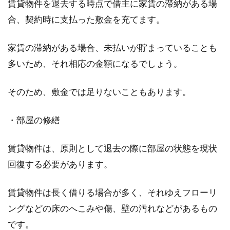
賃貸物件を退去する時点で借主に家賃の滞納がある場
合、契約時に支払った敷金を充てます。
アパートの家賃の目安はどのくら
家賃の滞納がある場合、未払いが貯まっていることも
い？手取り15万円を例に解説
多いため、それ相応の金額になるでしょう。
社会人としての生活がはじまる際、同時に一人
そのため、敷金では足りないこともあります。
暮らしがはじまる方もいることでしょう。その
とき賃貸...
・部屋の修繕
賃貸物件は、原則として退去の際に部屋の状態を現状
大家さんに挨拶に行くときお菓子な
回復する必要があります。
どの手土産は必要？
賃貸物件は長く借りる場合が多く、それゆえフローリ
アパートやマンションなどの賃貸物件に引っ越
ングなどの床のへこみや傷、壁の汚れなどがあるもの
すことになったら、「大家さんに挨拶に行くべ
です。
きか」につい...