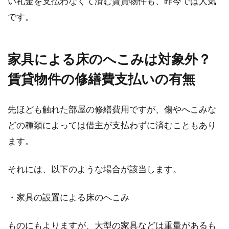
い礼金を支払わなくて済む賃貸物件も、昨今では人気
です。
1LDKを理想の住まいに！インテリア
家具による床のへこみは対象外？
でおしゃれに暮らす
賃貸物件の修繕費支払いの有無
リビング・ダイニング・キッチンと、もう1つ
の部屋が付いた1LDKは、1人暮らし、2人暮ら
先ほども触れた部屋の修繕費用ですが、傷やへこみな
しの方に...
どの種類によっては借主が支払わずに済むこともあり
ます。
複数の用途地域にまたがる土地！有
それには、以下のような場合が該当します。
効採光面積の算出方法とは
・家具の設置による床のへこみ
マイホームを建てるためには、土地も購入しな
くてはなりませんね。土地を購入する際に注意
しなけれ...
ものにもよりますが、大型の家具などは重量があるも