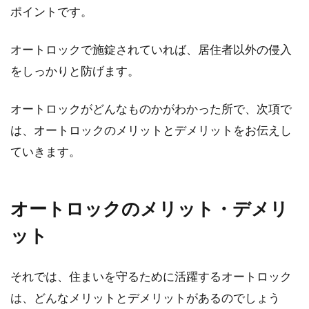
ポイントです。
木造住宅の間仕切り壁の厚さは？仕
オートロックで施錠されていれば、居住者以外の侵入
上げの効果も知っておこう
をしっかりと防げます。
普段、家の中で目にしている壁の断面がどうな
っていて、どのくらいの厚さなのか気になった
オートロックがどんなものかがわかった所で、次項で
ことがあるか...
は、オートロックのメリットとデメリットをお伝えし
ていきます。
内装がおしゃれな家は何かが違う！
オートロックのメリット・デメリ
こだわりポイントとは？
ット
内装がおしゃれな家は、よくあるごく普通の家
とは何かが違いますよね。自分が新築やリノベ
ーシ...
それでは、住まいを守るために活躍するオートロック
は、どんなメリットとデメリットがあるのでしょう