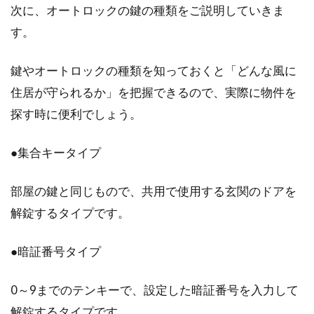
次に、オートロックの鍵の種類をご説明していきま
2DKの間取りの使い方は？おすすめ
す。
のインテリアもご紹介
鍵やオートロックの種類を知っておくと「どんな風に
2DKは一人暮らしにも、二人暮らしにも適して
住居が守られるか」を把握できるので、実際に物件を
いる間取りです。ここでは、一人暮らし・二人
探す時に便利でしょう。
暮...
●集合キータイプ
部屋の鍵と同じもので、共用で使用する玄関のドアを
解錠するタイプです。
●暗証番号タイプ
0～9までのテンキーで、設定した暗証番号を入力して
解錠するタイプです。