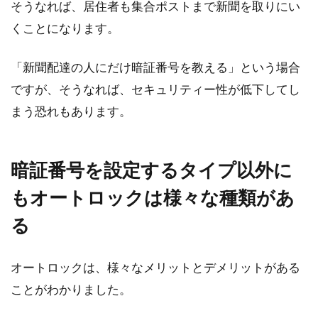
そうなれば、居住者も集合ポストまで新聞を取りにい
モルタル外壁に穴をあけたい！穴あ
くことになります。
けに役立つ知識をご紹介
「新聞配達の人にだけ暗証番号を教える」という場合
世間にはDIYが広く浸透し、日曜大工で小規模
ですが、そうなれば、セキュリティー性が低下してし
なリフォームを楽しむ方も多くなってきまし
まう恐れもあります。
た。...
暗証番号を設定するタイプ以外に
ガス給湯器はつけっぱなしよりも日
もオートロックは様々な種類があ
常の行為が危険に繋がる？
る
ガス給湯器といえば、お風呂やキッチンなどの
お湯はもちろん、ものによっては床暖房への熱
オートロックは、様々なメリットとデメリットがある
の供給ができ...
ことがわかりました。