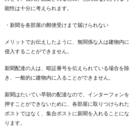
能性は十分に考えられます。
1DKと1LDKの違いって何？どんな人
におすすめの間取りなの？
・新聞を各部屋の郵便受けまで届けられない
アパートやマンションを借りる際、物件情報を
メリットでお伝えしたように、無関係な人は建物内に
見ていると、「1DK」や「1LDK」などと書かれ
侵入することができません。
ていま...
新聞配達の人は、暗証番号を伝えられている場合を除
き、一般的に建物内に入ることができません。
木造と鉄骨造を組み合わせた混構造
ではどのような家が建つ？
新聞はたいてい早朝の配達なので、インターフォンを
押すことができないために、各部屋に取りつけられた
住宅を建てる際には、木造、鉄骨造、鉄筋コン
クリート造など様々な構造があります。その中
ポストではなく、集合ポストに新聞を入れることにな
でも...
ります。