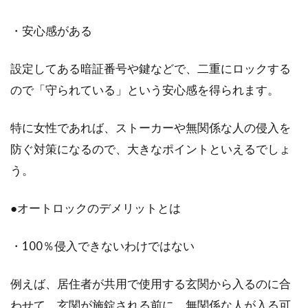
駐車場コンクリートにひび割れが！
・安心感がある
DIYで直すことはできる？
設定してある暗証番号や鍵などで、二重にロックする
コンクリートでできた駐車場は、とても美しく
ので「守られている」という安心感を得られます。
高級感がありますよね。しかし、いつの間にか
ひび割れ...
特に女性であれば、ストーカーや無関係な人の侵入を
防ぐ対策になるので、大きなポイントといえるでしょ
う。
木造住宅の柱を見直そう！構造上の
間隔を上手に活かす方法
●オートロックのデメリットとは
木造住宅に限らず、家にとって柱は重要な骨組
・100％侵入できないわけではない
みです。一定の間隔で柱を建てることで、安定
した建物...
例えば、居住者が共用で使用する玄関から入るのに合
わせて、玄関が施錠される前に、無関係な人が入る可