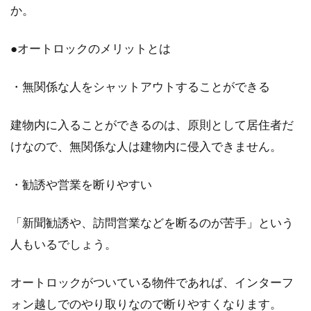
か。
人気の町家のリノベーション！費用
●オートロックのメリットとは
の相場はどのくらい？
・無関係な人をシャットアウトすることができる
町家をリノベーションして、そこに住んだり店
舗にしたりすることが、今、多くの人の人気を
集めています...
建物内に入ることができるのは、原則として居住者だ
けなので、無関係な人は建物内に侵入できません。
木造住宅の床がきしむ！きしみの原
・勧誘や営業を断りやすい
因と対策とは？
「新聞勧誘や、訪問営業などを断るのが苦手」という
木造住宅で生活をしていて床から「ギシっギシ
人もいるでしょう。
っ」ときしむことはありませんか。一度気づく
と、気に...
オートロックがついている物件であれば、インターフ
ォン越しでのやり取りなので断りやすくなります。