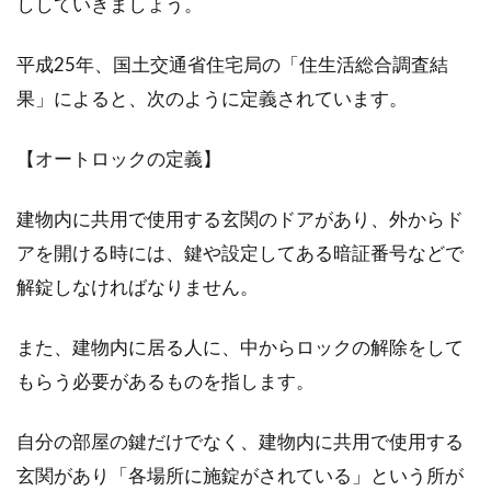
ししていきましょう。
2DKの物件を東京で探したい！家賃
平成25年、国土交通省住宅局の「住生活総合調査結
の安い物件を探すには？
果」によると、次のように定義されています。
東京で暮らすことを考えたとき、「家賃の安い
【オートロックの定義】
物件に住みたい」と多くの方が考えることでし
ょう。...
建物内に共用で使用する玄関のドアがあり、外からド
アを開ける時には、鍵や設定してある暗証番号などで
解錠しなければなりません。
木造住宅は優れた建物構造！柱・
梁・壁に注目して工法を紹介
また、建物内に居る人に、中からロックの解除をして
もらう必要があるものを指します。
日本において昔から採用されてきた構造が木造
です。木造住宅のメリットとデメリットをご紹
介し...
自分の部屋の鍵だけでなく、建物内に共用で使用する
玄関があり「各場所に施錠がされている」という所が