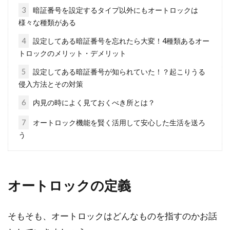
3
暗証番号を設定するタイプ以外にもオートロックは
様々な種類がある
納戸はクローゼットにもなる！有効
使用で他家と違いを図る
4
設定してある暗証番号を忘れたら大変！4種類あるオー
トロックのメリット・デメリット
住まいの中の、いわゆる居室と言われる場所
5
設定してある暗証番号が知られていた！？起こりうる
は、ある程度の使用方法が決まっています。一
侵入方法とその対策
方、使用方...
6
内見の時によく見ておくべき所とは？
7
オートロック機能を賢く活用して安心した生活を送ろ
う
狭い土地でも大丈夫！2LDKの間取り
の2階建てに住もう
オートロックの定義
家を建てるには、土地探しから始まります。し
かし、都心などではなかなか思うような広さの
土地に出...
そもそも、オートロックはどんなものを指すのかお話