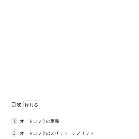
おしゃれな窓風インテリア！100均
グッズで手軽に制作
お部屋の雰囲気を変えたいときにおすすめなの
が、「窓風インテリア」です。窓風ということ
から、フ...
離婚後に1LDKで子供と二人暮らし！
名古屋で賃貸物件を探す
目次
「いつか住むなら名古屋が良い」と思わせるだ
けの魅力が、名古屋にはあります。新幹線、飛
1
オートロックの定義
行機、高...
2
オートロックのメリット・デメリット