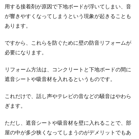
用する接着剤が原因で下地ボードが浮いてしまい、音
マンションポストに表札を付けるメ
が響きやすくなってしまうという現象が起きることも
リットとデメリットは？
あります。
以前は当たり前にあった表札ですが、最近はポ
ですから、これらを防ぐために壁の防音リフォームが
ストに表札をつけていないマンションが増えて
必要になります。
きました。...
リフォーム方法は、コンクリートと下地ボードの間に
遮音シートや吸音材を入れるというものです。
木造アパートの遮音性は？失敗しな
い物件選びと防音対策
これだけで、話し声やテレビの音などの騒音はやわら
ぎます。
アパートを借りようと物件探しをするとき、つ
い木造アパートを敬遠していませんか。木造ア
ただし、遮音シートや吸音材を壁に入れることで、部
パートは...
屋の中が多少狭くなってしまうのがデメリットでもあ