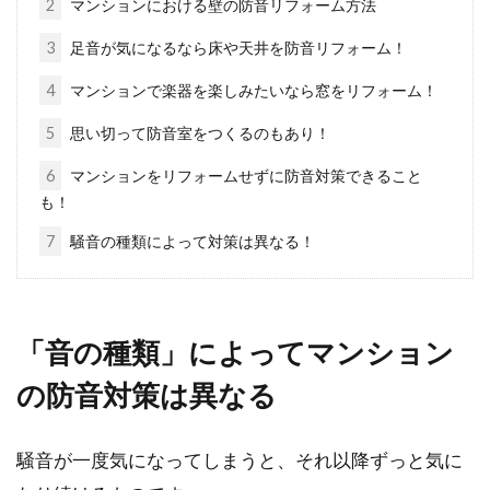
2
マンションにおける壁の防音リフォーム方法
3
足音が気になるなら床や天井を防音リフォーム！
マンションの和室を洋室へ、洋室を
和室へリフォームする方法
4
マンションで楽器を楽しみたいなら窓をリフォーム！
5
思い切って防音室をつくるのもあり！
分譲マンションにお住まいの方で、もともとあ
る和室をなくしてリビングと一体化させたい、
6
マンションをリフォームせずに防音対策できること
もしくは、リ...
も！
7
騒音の種類によって対策は異なる！
アパートの入居日を変更はできる
の？早めに入居したい時は？
「音の種類」によってマンション
の防音対策は異なる
新生活を始めるために、新しいアパートを探し
ている方も多いでしょう。しかし、何らかの理
由か...
騒音が一度気になってしまうと、それ以降ずっと気に