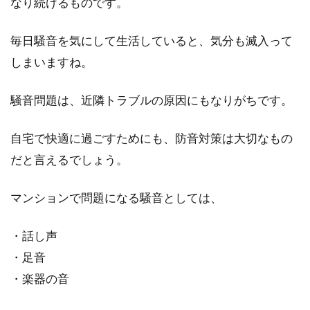
なり続けるものです。
中古一戸建てを購入する際に行う住
毎日騒音を気にして生活していると、気分も滅入って
宅診断とはどんなもの？
しまいますね。
中古一戸建てを購入する場合、今後のメンテナ
騒音問題は、近隣トラブルの原因にもなりがちです。
ンス等のことを考えて「住宅診断」を行うのが
好ましいとさ...
自宅で快適に過ごすためにも、防音対策は大切なもの
だと言えるでしょう。
マンションを名古屋で購入！新築物
マンションで問題になる騒音としては、
件で賃貸経営する前に
・話し声
名古屋には何度か行ったことがありますが、出
・足音
会いに恵まれたのか「いい人が多い」というイ
メージがあり...
・楽器の音