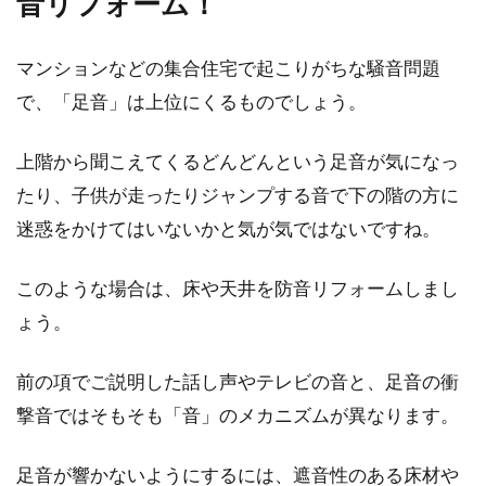
音リフォーム！
新築住宅をおしゃれな外観デザイン
マンションなどの集合住宅で起こりがちな騒音問題
に！人気の和モダンとは？
で、「足音」は上位にくるものでしょう。
住宅を新築する際、どうせならおしゃれな外観
にしたいですよね。一般的に「一生に一度」と
上階から聞こえてくるどんどんという足音が気になっ
言われて...
たり、子供が走ったりジャンプする音で下の階の方に
迷惑をかけてはいないかと気が気ではないですね。
新築前に要チェック！新築した人の
このような場合は、床や天井を防音リフォームしまし
ブログで人気の話題とは？
ょう。
インターネットの普及により、いろいろな情報
前の項でご説明した話し声やテレビの音と、足音の衝
をすぐさま手に入れられる時代となりました。
撃音ではそもそも「音」のメカニズムが異なります。
家を新築...
足音が響かないようにするには、遮音性のある床材や