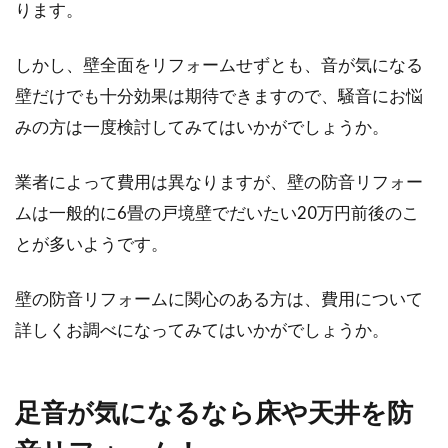
ります。
マンションのWiFiが繋がらない！そ
しかし、壁全面をリフォームせずとも、音が気になる
の原因や対策はある？
壁だけでも十分効果は期待できますので、騒音にお悩
マンションに住んでいる場合、最初からインタ
みの方は一度検討してみてはいかがでしょうか。
ーネット回線が備え付けられていることも多い
ですよね。...
業者によって費用は異なりますが、壁の防音リフォー
ムは一般的に6畳の戸境壁でだいたい20万円前後のこ
とが多いようです。
2LDKのマンションを購入するなら新
築？中古？どちらがお得？
壁の防音リフォームに関心のある方は、費用について
詳しくお調べになってみてはいかがでしょうか。
これから2LDKのマンションを購入しようとして
いる方は、新築と中古どちらのマンションにす
るかもう...
足音が気になるなら床や天井を防