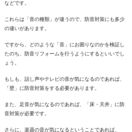
などです。
住人の過失？設備の劣化？マンショ
これらは「音の種類」が違うので、防音対策にも多少
ンで水漏れが起こる原因
の違いがあります。
多くのマンションは鉄筋コンクリートでできて
ですから、どのような「音」にお困りなのかを検証し
いるため、気密性が高く、水漏れとは無縁の建
物だと考えて...
たのち、防音リフォームを行うようにするといいでし
ょう。
選ぶのが大変でも大丈夫！新築の失
もしも、話し声やテレビの音が気になるのであれば、
敗しないクロスの選び方
「壁」に防音対策をする必要があります。
クロスをいざ選ぶとき、その種類の多さに驚か
また、足音が気になるのであれば、「床・天井」に防
れる方も多いことでしょう。これからずっと住
音対策が必要です。
み続ける...
さらに、楽器の音が気になるということであれば、