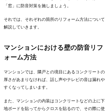
「窓」に防音対策を施しましょう。
マンションに引っ越したときのご近
所挨拶はどこまで必要？
それでは、それぞれの箇所のリフォーム方法について
解説していきます。
無事に入居するマンションが決まった後は、少
し気持ちが落ち着きますよね。しかし、引っ越
し前に新...
マンションにおける壁の防音リフ
ォーム方法
新築の玄関をおしゃれに！画像を参
マンションでは、隣戸との境目にあるコンクリートの
考に素敵な玄関を作ろう
厚さがあまりなければ、話し声やテレビの音は漏れや
インターネット上では、おしゃれな住宅の画像
すくなってしまいます。
を見ることができるようになってきています。
数ある画...
また、マンションの内装はコンクリートなどの上に下
地ボードを貼ってからクロスを貼るので、その際に使