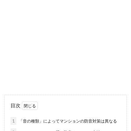
マンション住まいの騒音問題！足音
で苦情がきたらどうする？
マンションなどの集合住宅にお住いの場合、ど
うしてもトラブルになりやすいのが「騒音」で
す。身近...
マンションの水道から水が出ないの
はなぜ？原因と対処法とは
水は私たちの生活にとって欠かせないものと言
目次
えますが、時折水道から出ないという場合があ
ります。...
1
「音の種類」によってマンションの防音対策は異なる