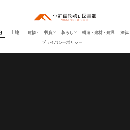
宅
土地
建物
投資
暮らし
構造・建材・建具
法律
プライバシーポリシー
ート
・補修
アパート
マンション
一戸建て
事業用
寮
町屋
社宅
住所
地番
地目
境界
インテリア
エクステリア
リフォーム・リノベーション
建具
建材
構造
不動産投資
インフラ
同居
契約
権利
法令
物件探し
登記