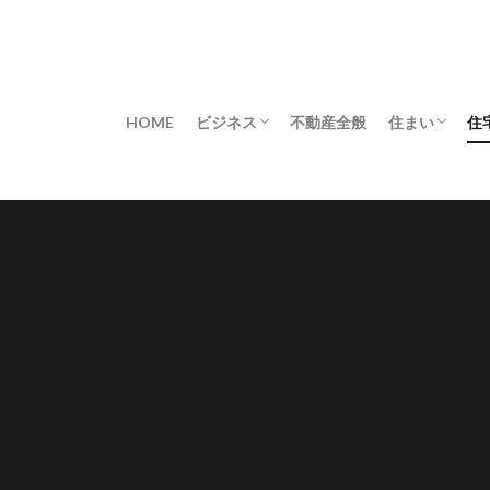
HOME
ビジネス
不動産全般
住まい
住
不動産業界
アレンジ
コーディネ
レイアウト
不便解消
修理・修繕
収納
安全対策
害虫対策
快適
掃除