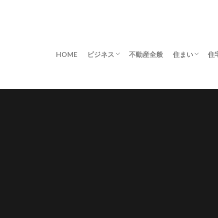
HOME
ビジネス
不動産全般
住まい
住
不動産業界
アレンジ
コーディネ
レイアウト
不便解消
修理・修繕
収納
安全対策
害虫対策
快適
掃除