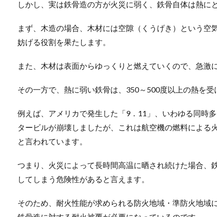
しかし、実は鉄骨造の方が火災に弱く、鉄骨自体は熱に
まず、木造の場合、木材には空隙（くうげき）という空
妨げる役割を果たします。
また、木材は表面からゆっくりと燃えていくので、急激
その一方で、熱に弱い鉄骨は、350～500度以上の熱を
例えば、アメリカで発生した「9．11」、いわゆる同時
タービルが崩壊しましたが、これは航空機の燃料による
と言われています。
つまり、火災によって長時間高温に晒され続けた場合、
してしまう危険性があると言えます。
そのため、耐火性能が求められる防火地域・準防火地域
鉄骨造に対する耐火被覆が必要になっているのです。