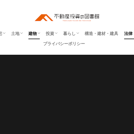
宅
土地
建物
投資
暮らし
構造・建材・建具
法律
プライバシーポリシー
ート
・補修
アパート
マンション
一戸建て
事業用
寮
町屋
社宅
住所
地番
地目
境界
インテリア
エクステリア
リフォーム・リノベーション
建具
建材
構造
不動産投資
インフラ
同居
契約
権利
法令
物件探し
登記