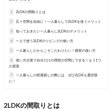
2LDKの賃貸住宅を福岡で探す、という方は多い
ことでしょう。賃貸住宅とはいえ、長く住む
1
2LDKの間取りとは
こ...
2
広々空間を自由に！一人暮らしで2LDKを使うメリット
3
知っておきたい一人暮らし2LDKのデメリット
木造住宅の床がきしむ！きしみの原
4
一人で使う2LDKのリビングの使い方
因と対策とは？
5
一人暮らしだからこそこだわりたい！寝室の使い方
木造住宅で生活をしていて床から「ギシっギシ
6
使い方次第で自分だけの理想の空間にできる！もう1つ
っ」ときしむことはありませんか。一度気づく
の居室
と、気に...
7
一人暮らしの部屋探しの際には、ぜひ2LDKも選択肢
に！
理想の間取りの家が完成したら！ブ
ログで公開してみよう！
2LDKの間取りとは