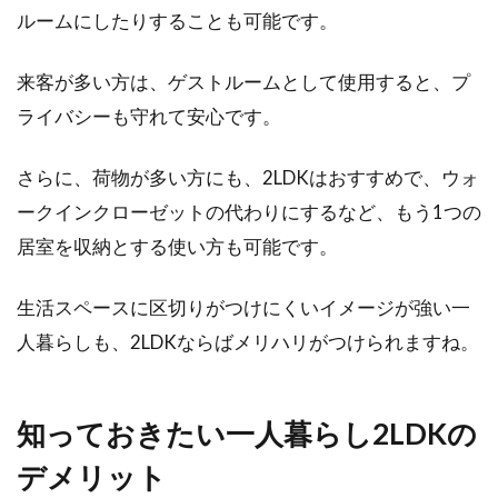
あるけれど、できるか不安で躊躇している方も
ルームにしたりすることも可能です。
いるかもし...
来客が多い方は、ゲストルームとして使用すると、プ
ライバシーも守れて安心です。
アパートの管理費で疑問！共用部分
は貸主に掃除義務がある？
さらに、荷物が多い方にも、2LDKはおすすめで、ウォ
ークインクローゼットの代わりにするなど、もう1つの
アパートやマンションに住んでいて、廊下や駐
居室を収納とする使い方も可能です。
車場、階段などの共用部分が汚いと、とても嫌
な気分になり...
生活スペースに区切りがつけにくいイメージが強い一
人暮らしも、2LDKならばメリハリがつけられますね。
一軒家を建てて一人暮らし！注文住
宅なら間取りを選べる
知っておきたい一人暮らし2LDKの
デメリット
「落ち着いた環境で一人暮らしがしたい」