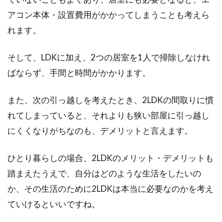
念願の...
アコン本体・設置費用がかかってしまうことも考えら
れます。
そして、LDKに加え、2つの居室を1人で掃除しなけれ
アパートの名義変更を行いたい！そ
ばならず、手間と時間がかかります。
の際手数料はかかるの？
賃貸アパートの契約期間内に、名義変更を行わ
また、次の引っ越しを考えたとき、2LDKの間取りに慣
なくてはならないケースに遭遇することもある
れてしまっていると、それよりも狭い部屋に引っ越し
でしょう。...
にくくなりがちなのも、デメリットと言えます。
ひとり暮らしの場合、2LDKのメリット・デメリットも
踏まえたうえで、自分はどのような生活をしたいの
か、その生活のために2LDKは本当に必要なのかを考え
ていけるといいですね。