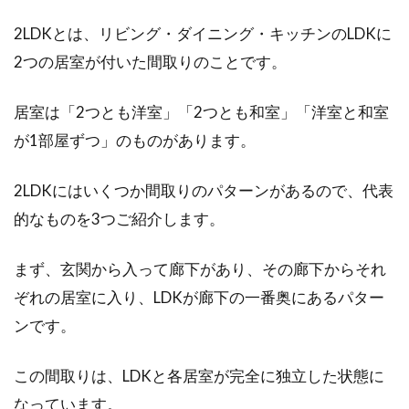
近年はSNSが普及したことで、マイホームを建
2LDKとは、リビング・ダイニング・キッチンのLDKに
てた経験談をブログやインスタグラムなどで紹
介している方も...
2つの居室が付いた間取りのことです。
居室は「2つとも洋室」「2つとも和室」「洋室と和室
自分や他人の音を軽減したい！アパ
が1部屋ずつ」のものがあります。
ートに使える防音グッズ！
2LDKにはいくつか間取りのパターンがあるので、代表
アパートに住んでいれば、音のトラブルは切っ
的なものを3つご紹介します。
ても切れない問題と言っても良いでしょう。ア
パートは...
まず、玄関から入って廊下があり、その廊下からそれ
ぞれの居室に入り、LDKが廊下の一番奥にあるパター
ンです。
1LDK？それとも2DK？二人暮らしに
ぴったりの間取りはどれ？
この間取りは、LDKと各居室が完全に独立した状態に
なっています。