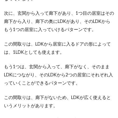
カップルや新婚さん、友人同士など、アパート
を借りて二人暮らしをはじめる方々もいるかと
次に、玄関から入って廊下があり、1つ目の居室はその
思います。...
廊下から入り、廊下の奥にLDKがあり、そのLDKから
もう1つの居室に入っていけるパターンです。
駐車場をコンクリート舗装する際は
この間取りは、LDKから居室に入るドアの形によって
厚さや施工方法に注意！
は、1LDKとしても使えます。
新築する際、外構のことを同時に考える必要が
もう1つは、玄関から入って、廊下がなく、そのまま
あります。外構には多くの場合、駐車場が含ま
れていま...
LDKにつながり、そのLDKから2つの居室にそれぞれ入
っていくことができるパターンです。
この間取りは、廊下がないため、LDKが広く使えると
小中規模向きの軽量鉄骨アパートは
いうメリットがあります。
費用と耐用年数がポイント