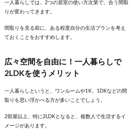
一人暮らしでは、2つの居室の使い方次第で、合う間取
小中規模アパートを経営をするときに、どのよ
うな構造の物件が良いのか、分からないという
りが変わってきます。
方も多いと思...
間取りを見る前に、ある程度自分の生活プランを考え
ておくことをおすすめします。
アパートの契約締結時に重要な書類
の契約書！郵送で大丈夫？
広々空間を自由に！一人暮らしで
賃貸アパートを契約するとき、通常なら借主が
2LDKを使うメリット
不動産会社に出向いて契約を取り交わすのが一
般的でしょう...
一人暮らしというと、ワンルームや1K、1DKなどの間
取りを思い浮かべる方が多いことでしょう。
1LDKで寝室にエアコンをつけなくて
2部屋以上、特に2LDKとなると、複数人で生活するイ
も快適に過ごせる？
メージがあります。