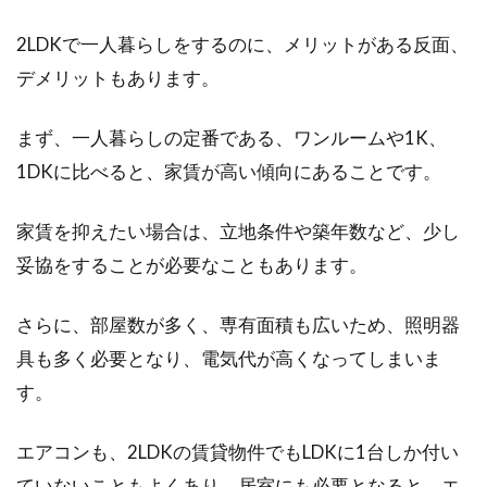
「DIYでオンリーワンのマイホームを造り上げ
たい」という夢...
2LDKで一人暮らしをするのに、メリットがある反面、
デメリットもあります。
アパートトラブルの代名詞？騒音解
まず、一人暮らしの定番である、ワンルームや1K、
決には管理会社の知恵も
1DKに比べると、家賃が高い傾向にあることです。
アパートで騒音トラブルが起こった際、自分が
家賃を抑えたい場合は、立地条件や築年数など、少し
どのような行動を取るべきか悩むことでしょ
妥協をすることが必要なこともあります。
う。自分で...
さらに、部屋数が多く、専有面積も広いため、照明器
具も多く必要となり、電気代が高くなってしまいま
1DKで一人暮らしをスタート！ブロ
す。
グ参考でおしゃれな部屋に
エアコンも、2LDKの賃貸物件でもLDKに1台しか付い
進学や就職などで、1DKの部屋で一人暮らしを
ていないこともよくあり、居室にも必要となると、エ
スタートさせるという方も多いことでしょう。