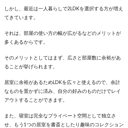
1LDKの賃貸物件に住む時に、気になるのはエア
しかし、最近は一人暮らしで2LDKを選択する方が増え
コンの位置とその間取りでしょう。1LDKは...
てきています。
それは、部屋の使い方の幅が広がるなどのメリットが
モルタル外壁に穴をあけたい！穴あ
多くあるからです。
けに役立つ知識をご紹介
そのメリットとしてはまず、広さと部屋数に余裕があ
世間にはDIYが広く浸透し、日曜大工で小規模
なリフォームを楽しむ方も多くなってきまし
ることが挙げられます。
た。...
居室に余裕があるためLDKを広々と使えるので、余計
なものを置かずに済み、自分の好みのものだけでレイ
モルタルはセメントと砂を混ぜて作
アウトすることができます。
る！職人の作り方と活用法
また、寝室は完全なプライベート空間として独立さ
diyの経験が無く、モルタルに塗りたいところが
せ、もう1つの居室を書斎としたり趣味のコレクション