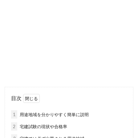
農地転用にかかる期間はどれくら
い？手続きの流れとは
何らかの理由で、土地の地目を変更しなければ
いけないこともあるかと思います。そのとき、
元々の地...
理想の物件だけど家賃が高い！家計
を考え家賃の節約すべき？
目次
希望のエリアで、希望の条件通り…というよう
な理想的な物件は家賃が高い場合が多いですよ
1
用途地域を分かりやすく簡単に説明
ね。家計...
2
宅建試験の現状や合格率