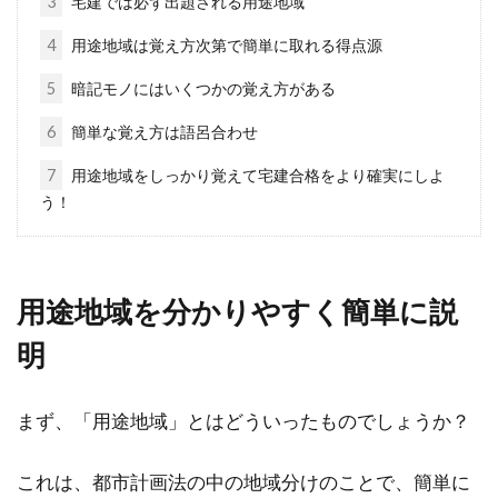
3
宅建では必ず出題される用途地域
シェアハウスを大阪で探そう！安い
4
用途地域は覚え方次第で簡単に取れる得点源
だけではない特徴とは？
5
暗記モノにはいくつかの覚え方がある
大阪は、伝統文化と現代的な生活が融合した魅
6
簡単な覚え方は語呂合わせ
力あふれる場所です。その大阪に住んでみませ
7
用途地域をしっかり覚えて宅建合格をより確実にしよ
んか。...
う！
前面道路の幅員で容積率も異なる？
用途地域を分かりやすく簡単に説
土地購入時の注意点とは
明
敷地を選ぶ際には、周辺の環境はもちろん、前
面道路の幅員がどの程度あるのかなども、毎日
まず、「用途地域」とはどういったものでしょうか？
の生活に支障...
これは、都市計画法の中の地域分けのことで、簡単に