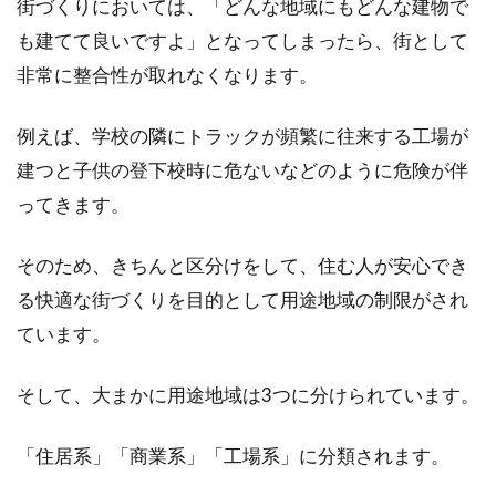
街づくりにおいては、「どんな地域にもどんな建物で
新築を建てたら？不動産登記をする
も建てて良いですよ」となってしまったら、街として
際の持分表示について
非常に整合性が取れなくなります。
新築が完成したら、登記をしなければなりませ
例えば、学校の隣にトラックが頻繁に往来する工場が
ん。そこで、もし共有で建物を購入したなら、
建つと子供の登下校時に危ないなどのように危険が伴
その建物...
ってきます。
そのため、きちんと区分けをして、住む人が安心でき
仲介手数料には消費税も？賃貸でお
る快適な街づくりを目的として用途地域の制限がされ
すすめの費用の工夫
ています。
賃貸契約を結んだら、初期費用の支払い準備が
そして、大まかに用途地域は3つに分けられています。
必要です。賃貸の初期費用には仲介手数料も含
まれます...
「住居系」「商業系」「工場系」に分類されます。