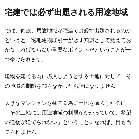
お得な物件？建ぺい率・容積率のオ
宅建では必ず出題される用途地域
ーバーが要因かも？
では、何故、用途地域が宅建では必ず出題されるのか
物件を購入する際にはできるだけ安く買いたい
ものですよね。しかし、安いからと物件の購入
というと、宅地建物取引士が必ず知識として覚えてお
を簡単に...
かなければならない重要なポイントだということが一
つ挙げられます。
中古物件の見学時には手土産が必
建物を建てる為に購入しようとする土地に対して、そ
要？見学時のマナーも必見！
の地域の制限を知らなかったら話になりません。
住宅の購入を考えた場合、新築よりも中古物件
大きなマンションを建てる為に土地を購入したのに、
を購入しようと考える方がいます。その際に
「その土地には用途地域の制限がかかっていて、希望
は、気にな...
の建物が建てられない」ということになれば、目も当
てられません。