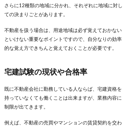
さらに12種類の地域に分かれ、それぞれに地域に対し
登記ってどういう意味？自分でも簡
ての決まりごとがあります。
単に申請できる？
不動産を扱う場合は、用途地域は必ず覚えておかない
不動産を取得すると、必要となるのが登記で
す。簡単に登記申請をする方法としては、専門
といけない重要なポイントですので、自分なりの効率
家に依頼す...
的な覚え方できちんと覚えておくことが必要です。
宅建試験の現状や合格率
私道の駐車違反は取締まれない！？
袋小路の場合はどうなる？
既に不動産会社に勤務している人ならば、宅建資格を
ご近所トラブルのなかでも、多いのが駐車違反
持っていなくても働くことは出来ますが、業務内容に
に関するものです。私道（＝しどう）に駐車さ
制限が出てきます。
れること...
例えば、不動産の売買やマンションの賃貸契約を交わ