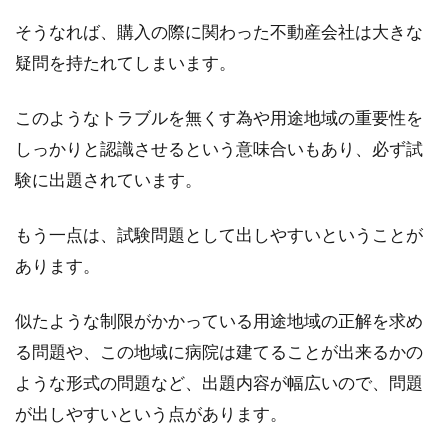
家賃の値上げの通知が届いた！どの
そうなれば、購入の際に関わった不動産会社は大きな
ように対応したらいいの？
疑問を持たれてしまいます。
同じアパートに長年住んでいると、ある日、家
このようなトラブルを無くす為や用途地域の重要性を
賃の値上げをお願いする通知が手元に届くこと
しっかりと認識させるという意味合いもあり、必ず試
もあるでしょ...
験に出題されています。
もう一点は、試験問題として出しやすいということが
あります。
似たような制限がかかっている用途地域の正解を求め
る問題や、この地域に病院は建てることが出来るかの
ような形式の問題など、出題内容が幅広いので、問題
が出しやすいという点があります。