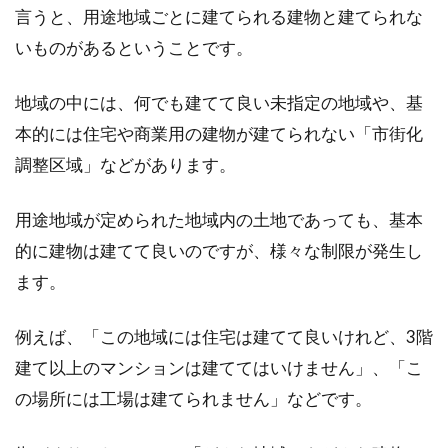
言うと、用途地域ごとに建てられる建物と建てられな
1K賃貸住まい！家具のレイアウトや
いものがあるということです。
インテリアのお悩み解消！
地域の中には、何でも建てて良い未指定の地域や、基
1K賃貸住まいの方、家具のレイアウトやインテ
本的には住宅や商業用の建物が建てられない「市街化
リアにお悩みではないですか？1Kの物件だと部
屋が...
調整区域」などがあります。
用途地域が定められた地域内の土地であっても、基本
的に建物は建てて良いのですが、様々な制限が発生し
初期費用の礼金は値下げ交渉でき
ます。
る？新築物件では難しい？
賃貸物件に入居するとき、初期費用の金額に驚
例えば、「この地域には住宅は建てて良いけれど、3階
く方も少なくないでしょう。しかし、その初期
建て以上のマンションは建ててはいけません」、「こ
費用...
の場所には工場は建てられません」などです。