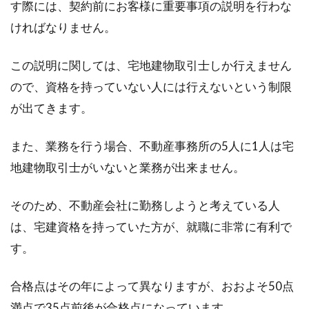
す際には、契約前にお客様に重要事項の説明を行わな
登記に必要な住民票は世帯全員が記
ければなりません。
載されていたほうがいい？
この説明に関しては、宅地建物取引士しか行えません
不動産登記の申請をする際は、さまざまな書類
ので、資格を持っていない人には行えないという制限
を添付することになります。その多くの場合、
住民...
が出てきます。
また、業務を行う場合、不動産事務所の5人に1人は宅
地建物取引士がいないと業務が出来ません。
老後の単身高齢者の賃貸問題！保証
人なしでは借りられない？
そのため、不動産会社に勤務しようと考えている人
は、宅建資格を持っていた方が、就職に非常に有利で
高齢化が進む現代では、特に老後の単身高齢者
における賃貸問題が大きく取り上げられていま
す。
す。持ち...
合格点はその年によって異なりますが、おおよそ50点
満点で35点前後が合格点になっています。