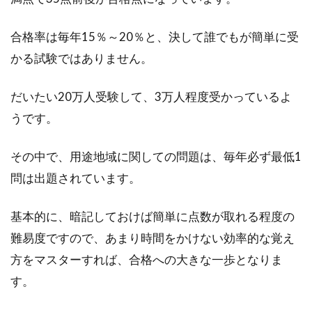
アパートやマンション退去時の疑
問！敷金の精算はいつ？
合格率は毎年15％～20％と、決して誰でもが簡単に受
かる試験ではありません。
アパートやマンションなどの賃貸物件へ入居の
際、敷金なしという物件以外は敷金の支払いを
だいたい20万人受験して、3万人程度受かっているよ
していますよ...
うです。
その中で、用途地域に関しての問題は、毎年必ず最低1
賃貸物件の敷金と保証金は償却され
問は出題されています。
ることも！償却って何？
基本的に、暗記しておけば簡単に点数が取れる程度の
アパートなどの賃貸物件に入居する際、初期費
難易度ですので、あまり時間をかけない効率的な覚え
用として敷金や保証金を支払うこともありま
方をマスターすれば、合格への大きな一歩となりま
す。こ...
す。