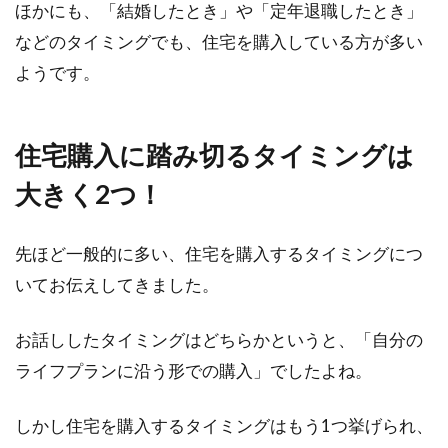
ほかにも、「結婚したとき」や「定年退職したとき」
初めてアパートを借りる際、どのようなことに
などのタイミングでも、住宅を購入している方が多い
気をつけたらいいのでしょうか。住み始めてか
ようです。
ら後悔し...
住宅購入に踏み切るタイミングは
一戸建てとアパートどっちが得？メ
大きく2つ！
リット・デメリットを比較
住宅について悩んだことのある方は、一度は
先ほど一般的に多い、住宅を購入するタイミングにつ
「一戸建てとアパートはどっちが得か」につい
いてお伝えしてきました。
て考えたことが...
お話ししたタイミングはどちらかというと、「自分の
ライフプランに沿う形での購入」でしたよね。
新築木造アパートは騒音が多い？音
が気になりにくい物件選び
しかし住宅を購入するタイミングはもう1つ挙げられ、