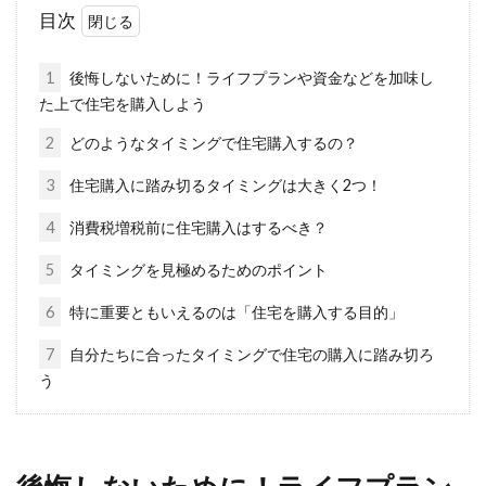
目次
マンションの西向きのお部屋に、どのようなイ
メージをお持ちですか？一般的には南向きのマ
1
後悔しないために！ライフプランや資金などを加味し
ンション...
た上で住宅を購入しよう
2
どのようなタイミングで住宅購入するの？
3
住宅購入に踏み切るタイミングは大きく2つ！
マイホームを新築したら階段で失
敗！？その事例をご紹介！
4
消費税増税前に住宅購入はするべき？
5
タイミングを見極めるためのポイント
注文住宅で新築し、実際に住みはじめると、
「何でこんな間取りにしてしまったんだろう」
6
特に重要ともいえるのは「住宅を購入する目的」
と後悔してしまう方...
7
自分たちに合ったタイミングで住宅の購入に踏み切ろ
う
マンションのオートロックが暗証番
号式！注意すべきポイント