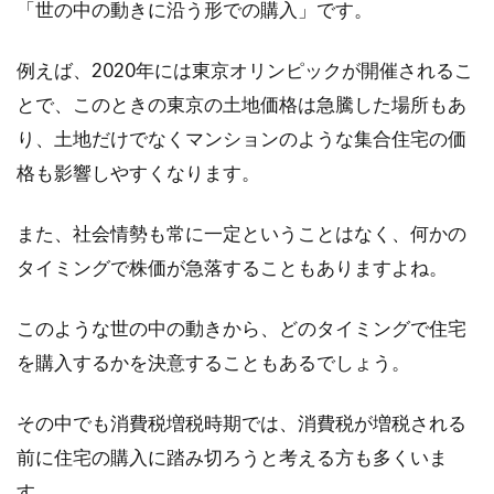
「世の中の動きに沿う形での購入」です。
引っ越しを考えたとき、「できれば騒音のしに
くい物件に住みたい」と誰もが思うのではない
例えば、2020年には東京オリンピックが開催されるこ
でしょうか。...
とで、このときの東京の土地価格は急騰した場所もあ
り、土地だけでなくマンションのような集合住宅の価
格も影響しやすくなります。
夢のマイホーム実現のためには新
築？リフォーム？徹底比較！
また、社会情勢も常に一定ということはなく、何かの
タイミングで株価が急落することもありますよね。
家を購入しようとするとき、新築で家を建てる
のか、中古物件をリフォームするのか、迷う方
このような世の中の動きから、どのタイミングで住宅
は多くいらっ...
を購入するかを決意することもあるでしょう。
その中でも消費税増税時期では、消費税が増税される
新築時の床はコーティングするべ
前に住宅の購入に踏み切ろうと考える方も多くいま
き？その種類と費用をご紹介
す。