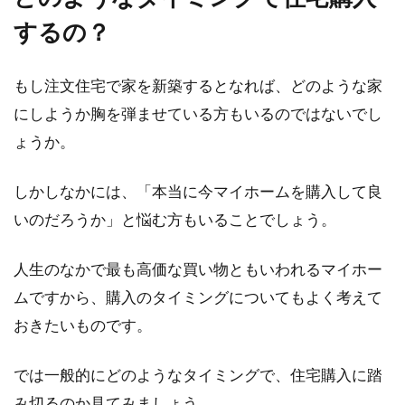
するの？
住宅を新築する際、どうせならおしゃれな外観
にしたいですよね。一般的に「一生に一度」と
言われて...
もし注文住宅で家を新築するとなれば、どのような家
にしようか胸を弾ませている方もいるのではないでし
ょうか。
新築マイホームの引っ越し前後をス
ムーズにするための準備
しかしなかには、「本当に今マイホームを購入して良
いのだろうか」と悩む方もいることでしょう。
新築でマイホームを購入し、引っ越しの日が近
付いてくるとワクワクしますね。引っ越しは非
人生のなかで最も高価な買い物ともいわれるマイホー
常に労力...
ムですから、購入のタイミングについてもよく考えて
おきたいものです。
マンションの郵便受けの開け方がわ
では一般的にどのようなタイミングで、住宅購入に踏
からないときの対処法
み切るのか見てみましょう。