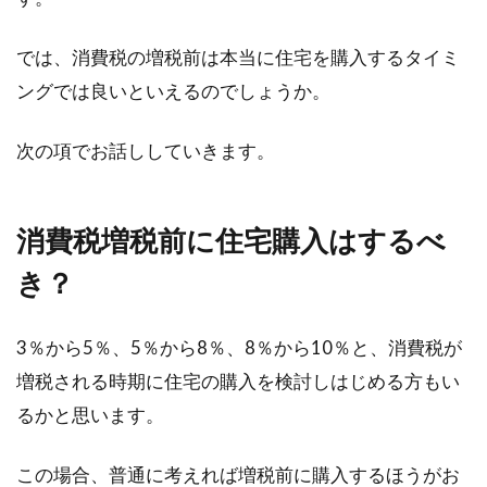
家を新築する際に、床をコーティングするべき
か悩む方も多いです。新築時に床をコーティン
では、消費税の増税前は本当に住宅を購入するタイミ
グするメ...
ングでは良いといえるのでしょうか。
次の項でお話ししていきます。
2LDKマンションに住みたい！名古屋
でおすすめエリアはどこ？
消費税増税前に住宅購入はするべ
名古屋の2LDKのマンションに住むことを考えて
き？
いる方はいらっしゃいますか。政令指定都市に
指定...
3％から5％、5％から8％、8％から10％と、消費税が
増税される時期に住宅の購入を検討しはじめる方もい
るかと思います。
この場合、普通に考えれば増税前に購入するほうがお