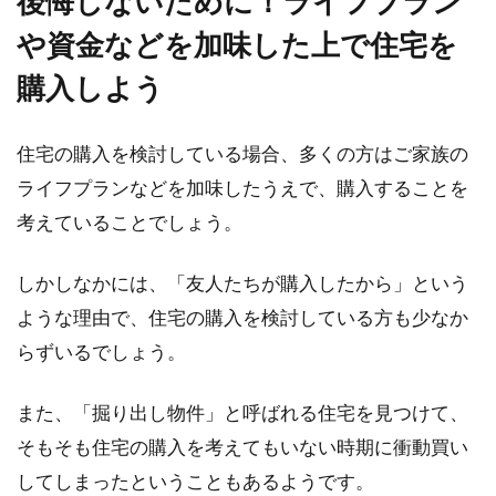
後悔しないために！ライフプラン
や資金などを加味した上で住宅を
マンションを探している方のなかには、「オー
トロックは必須！」という方もいることでしょ
購入しよう
う。オー...
住宅の購入を検討している場合、多くの方はご家族の
ライフプランなどを加味したうえで、購入することを
アパートのガスコンロがつかない！
考えていることでしょう。
まずは備え付けか確認
しかしなかには、「友人たちが購入したから」という
ガスコンロは経年劣化していきますので、急に
つかなくなることも多々あります。賃貸アパー
ような理由で、住宅の購入を検討している方も少なか
トやマンシ...
らずいるでしょう。
また、「掘り出し物件」と呼ばれる住宅を見つけて、
マンションのバルコニーをおしゃれ
そもそも住宅の購入を考えてもいない時期に衝動買い
で癒しを感じる空間へ
してしまったということもあるようです。