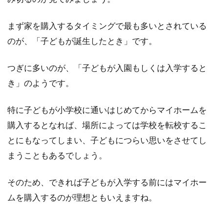
マンションの郵便受けは、いろいろな種類のも
まず家を購入するタイミングで最も多いとされている
のがあります。中には、「ダイヤルの回し方が
複雑で、...
のが、「子どもが誕生したとき」です。
つぎに多いのが、「子どもが入園もしくは入学すると
き」のようです。
一戸建の平屋をおしゃれにして投資
に活用しよう
特に子どもが小学校に通いはじめてからマイホームを
不動産投資といえば、1棟マンションや区分マ
購入するとなれば、場所によっては学校を転校するこ
ンションに投資するといったイメージがあるか
とにもなってしまい、子どもにつらい思いをさせてし
もしれません...
まうこともあるでしょう。
そのため、できれば子どもが入学する前にはマイホー
住み始めてから後悔したくない！ア
ムを購入するのが理想ともいえますね。
パートを借りる際の注意点