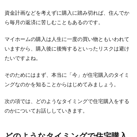
マンションのバルコニーを洗濯物を干すためだ
資金計画などを考えずに購入に踏み切れば、住んでか
けに使用している人もいるでしょう。それだけ
ら毎月の返済に苦しむこともあるのです。
でな...
マイホームの購入は人生に一度の買い物ともいわれて
いますから、購入後に後悔するといったリスクは避け
マンションが快適かは管理会社が重
たいですよね。
要！連絡先・評判の調べ方
そのためにはまず、本当に「今」が住宅購入のタイミ
入居したいマンションを選ぶとき、お部屋の間
ングなのかを知ることからはじめてみましょう。
取りや内装、家賃、立地などが重要ポイントに
なるはずです...
次の項では、どのようなタイミングで住宅購入をする
のかについてお話ししていきます。
新築住宅をおしゃれな外観デザイン
に！人気の和モダンとは？
どのようなタイミングで住宅購入