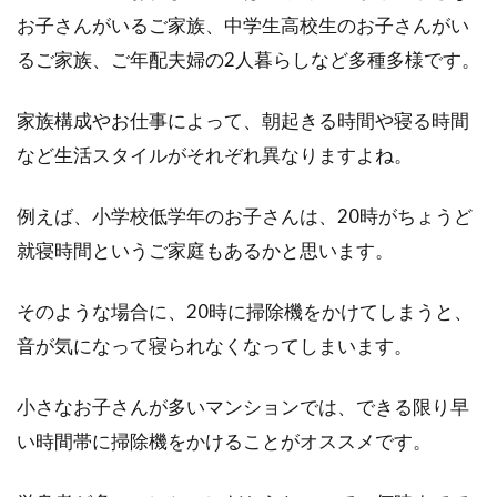
お子さんがいるご家族、中学生高校生のお子さんがい
宅」という言葉...
るご家族、ご年配夫婦の2人暮らしなど多種多様です。
家族構成やお仕事によって、朝起きる時間や寝る時間
アパートの退去費用は何に使われ
など生活スタイルがそれぞれ異なりますよね。
る？10年以上住めばお得？
例えば、小学校低学年のお子さんは、20時がちょうど
アパートを退去する際に、かかる退去費用に頭
を抱えてしまう方もいるのではないでしょう
就寝時間というご家庭もあるかと思います。
か。ま...
そのような場合に、20時に掃除機をかけてしまうと、
音が気になって寝られなくなってしまいます。
いよいよ新築マイホームに引っ越
小さなお子さんが多いマンションでは、できる限り早
し！縁起が良い日はあるの？
い時間帯に掃除機をかけることがオススメです。
マイホームが完成して引渡しが終われば、いよ
いよ新居に引っ越しです。そんな引っ越しに