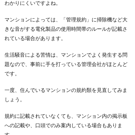
わかりにくいですよね。
音、ゴミ出...
マンションによっては、「管理規約」に掃除機など大
きな音がする電化製品の使用時間帯のルールが記載さ
アパートの更新料が高い！支払い義
れている場合があります。
務と交渉の余地について
生活騒音による苦情は、マンションでよく発生する問
アパートの契約期間満了の時期になると、更新
題なので、事前に手を打っている管理会社がほとんど
料の支払いが求められることがあります。地域
です。
によって...
一度、住んでいるマンションの規約類を見直してみま
しょう。
マンションのベランダには決まりが
多い！バーベキューは可？
規約に記載されていなくても、マンション内の掲示板
への記載や、口頭でのみ案内している場合もありま
マイホームとしてマンションを購入した方もい
ることでしょう。その場合マンションでの生活
す。