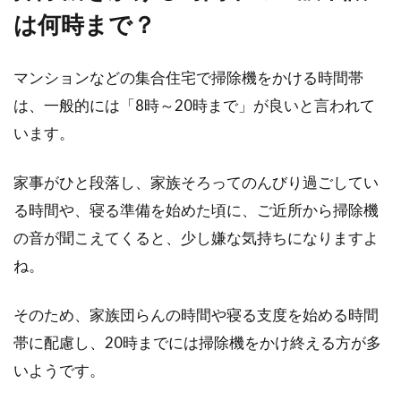
違うから、騒音も少ないだろう」と考えている
は何時まで？
方もいるかも...
マンションなどの集合住宅で掃除機をかける時間帯
は、一般的には「8時～20時まで」が良いと言われて
新築の外観を調査！人気の色・デザ
います。
イン！失敗しないためには
家事がひと段落し、家族そろってのんびり過ごしてい
生涯の宝物になる新築マイホームを建てるな
ら、なるべく妥協したくないですよね。一昔前
る時間や、寝る準備を始めた頃に、ご近所から掃除機
には個性的...
の音が聞こえてくると、少し嫌な気持ちになりますよ
ね。
アパートに引っ越したら挨拶すべ
そのため、家族団らんの時間や寝る支度を始める時間
き？タイミングや手土産は？
帯に配慮し、20時までには掃除機をかけ終える方が多
いようです。
アパートに入居するとき、引っ越しの挨拶はす