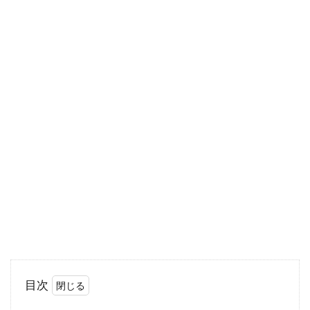
ても切れない問題と言っても良いでしょう。ア
パートは...
マンションの一階は湿気が多い！？
その理由と対策方法
マンションの一階に住んでいて、「湿気が溜ま
りやすい」ということに悩んでいる方がいま
す。家賃が...
新築建売住宅は購入後も何かとお金
が！網戸等の値段はいくら
目次
注文住宅よりも安く家を購入できることが魅力