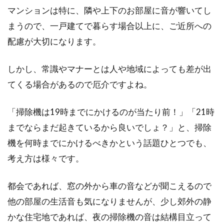
べきなのでしょうか。最近では挨拶しないとい
マンションは特に、隣や上下のお部屋に音が響いてし
う人も増...
まうので、一戸建てで暮らす場合以上に、ご近所への
配慮が大切になります。
いざ転勤！家具付きマンションの賃
しかし、常識やマナーとは人や地域によっても差が出
貸を選んで福岡の魅力満喫
てくる場合があるので厄介ですよね。
福岡に転勤することが決まり、暗い気持ちでア
「掃除機は19時までにかけるのが当たり前！」「21時
パートを探している人もいるかもしれません。
しか...
までならまだ起きているから良いでしょ？」と、掃除
機を何時までにかけるべきかという話題ひとつでも、
考え方は様々です。
アパートは騒音対策が必須！床を防
都会であれば、窓の外から車の音などが聞こえるので
音して階下へ響く音を軽減
他の部屋の生活音も気になりませんが、少し郊外の静
アパートの2階に住んでいる方で、騒音対策を
かな住宅地であれば、夜の掃除機の音は結構目立って