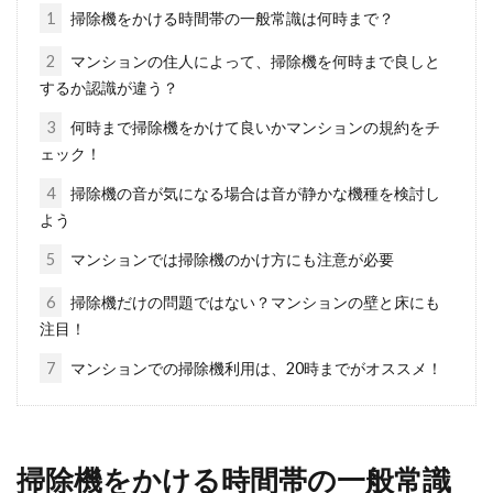
の建売住宅。多くの方が新築建売住宅を購入し
1
掃除機をかける時間帯の一般常識は何時まで？
ています...
2
マンションの住人によって、掃除機を何時まで良しと
するか認識が違う？
3
何時まで掃除機をかけて良いかマンションの規約をチ
アパートのベランダに雨よけをつけ
ェック！
たい！その種類や方法は？
4
掃除機の音が気になる場合は音が静かな機種を検討し
よう
アパートにお住まいの方で、ベランダが狭いな
どの構造上の理由から、雨よけがあまりできな
5
マンションでは掃除機のかけ方にも注意が必要
いという方がいる...
6
掃除機だけの問題ではない？マンションの壁と床にも
注目！
7
マンションでの掃除機利用は、20時までがオススメ！
マンションで騒音！音の伝わり方が
原因でトラブルに発展？
掃除機をかける時間帯の一般常識
マンションに住むにあたって、「木造住宅とは