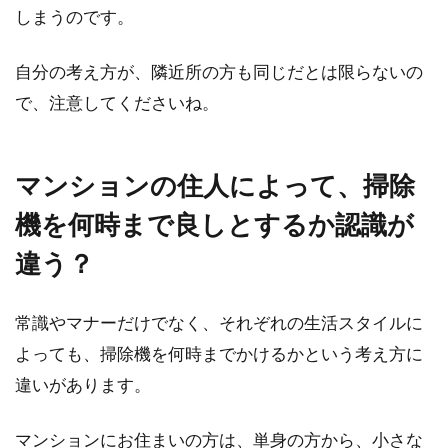
している方はいらっしゃいますか。していない
しまうのです。
方は、気...
自分の考え方が、隣近所の方も同じだとは限らないの
で、注意してくださいね。
マンションの中古物件を神奈川で購
入する場合のおすすめ地域
マンションの住人によって、掃除
マイホームを神奈川で購入することを検討する
機を何時まで良しとするか認識が
場合、「一戸建てではなくマンションを」とい
う方も多いの...
違う？
常識やマナーだけでなく、それぞれの生活スタイルに
建売住宅と分譲住宅の違いは？注文
よっても、掃除機を何時までかけるかという考え方に
住宅との違いも解説！
違いがあります。
マイホームの購入を考えている方は、住宅につ
マンションにお住まいの方は、単身の方から、小さな
いて調べている中で、「建売住宅」「分譲住