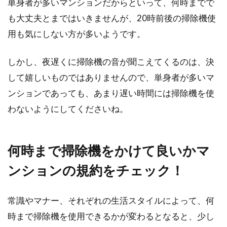
単身者が多いマンションだからといって、何時までで
も、結...
も大丈夫とまではいきませんが、20時前後の掃除機使
用も気にしない方が多いようです。
マンション相場の推移を知って「売
しかし、夜遅くに掃除機の音が聞こえてくるのは、決
買」のタイミングを測る！
して嬉しいものではありませんので、単身者が多いマ
ンションであっても、あまり遅い時間には掃除機を使
マンションなどを購入して利益を上げる不動産
わないようにしてくださいね。
投資は、「安い時に買って高い時に売る」のが
基本です。...
何時まで掃除機をかけて良いかマ
ンションの規約をチェック！
対処法はある？マンションにおける
困った駐車場トラブル！
常識やマナー、それぞれの生活スタイルによって、何
マンションなどの集合住宅に暮らしていると、
時まで掃除機を使用できるかが変わるとなると、少し
トラブルに巻き込まれることがあります。騒