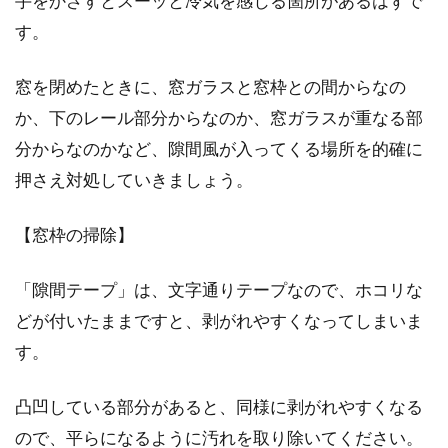
手をかざすとスーッと冷気を感じる箇所があるはずで
す。
窓を閉めたときに、窓ガラスと窓枠との間からなの
窓の結露を簡単にキャッチ！結露取
か、下のレール部分からなのか、窓ガラスが重なる部
りワイパーでピカピカに！
分からなのかなど、隙間風が入ってくる場所を的確に
寒い冬の季節に近づくと、窓ガラスに結露が現
押さえ対処していきましょう。
れ始め、気付いたらカビが発生していることが
あります。...
【窓枠の掃除】
「隙間テープ」は、文字通りテープなので、ホコリな
ベランダ用窓のカーテンの長さは？
どが付いたままですと、剥がれやすくなってしまいま
カーテンの採寸と選び方！
す。
カーテンを選ぶとき、窓の大きさに合わせて選
凸凹している部分があると、同様に剥がれやすくなる
ぶことが多いですよね。では、ベランダ用窓の
ので、平らになるように汚れを取り除いてください。
カーテン...