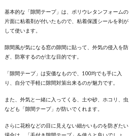
らと安心...
基本的な「隙間テープ」は、ポリウレタンフォームの
片面に粘着剤が付いたもので、粘着保護シールを剥が
窓のパッキンの交換方法とは？パッ
して使います。
キンが長持ちするポイント
隙間風が気になる窓の隙間に貼って、外気の侵入を防
窓掃除を行っていると、窓のパッキンに目が留
ぎ、防寒するのが主な目的です。
まることもあります。新築や引っ越してきたば
かり...
「隙間テープ」は安価なもので、100均でも手に入
り、自分で手軽に隙間対策出来るのが魅力です。
窓だけでなく網戸も掃除したい！外
また、外気と一緒に入ってくる、土や砂、ホコリ、虫
し方って決まりがあるの？
なども「隙間テープ」が防いでくれます。
年末の大掃除や花粉の時期が少し落ち着いたこ
さらに花粉などの目に見えない細かいものを防ぎたい
ろなど、網戸の掃除を考える人もいるでしょ
場合は、「毛付き隙間テープ」を使うと良いでしょ
う。拭き掃...