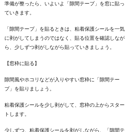
準備が整ったら、いよいよ「隙間テープ」を窓に貼っ
ていきます。
1LDKでレイアウトに困りやすい？
「隙間テープ」を貼るときは、粘着保護シールを一気
10畳の部屋を広く見せる！
に剥がしてしまうのではなく、貼る位置を確認しなが
ら、少しずつ剥がしながら貼っていきましょう。
1LDKの部屋でも10畳のLDKは少々レイアウトが
しにくいかもしれません。そのため、使い方
【窓枠に貼る】
に...
隙間風やホコリなどが入りやすい窓枠に「隙間テー
プ」を貼りましょう。
狭い1DKの賢いレイアウト！キッチ
ンスペースを無駄にしない
粘着保護シールを少し剥がして、窓枠の上からスター
トします。
1DKはコンパクトで使い勝手がよく家賃が安い
ことも多いので、一人暮らしの方には持ってこ
いの間取りです...
少しずつ、粘着保護シールを剥がしながら、「隙間テ