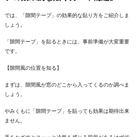
では、「隙間テープ」の効果的な貼り方をご紹介しま
しょう。
窓からの冷気で部屋が寒い！プチプ
チシートを貼って断熱対策
「隙間テープ」を貼るときには、事前準備が大変重要
です。
冬は暖房器具を使い、部屋を暖めて過ごすもの
です。しかし、窓から流れてくる冷気により、
【隙間風の位置を知る】
部屋...
まずは、隙間風が窓のどこから入ってくるのか調べま
しょう。
納戸を有効に使おう！DIYで棚作り
に挑戦！
やみくもに「隙間テープ」を貼っても効果は期待出来
ません。
納戸を活用できていますか？「どこに何がある
かわからない」という人や「どう使うのが良い
のかわか...