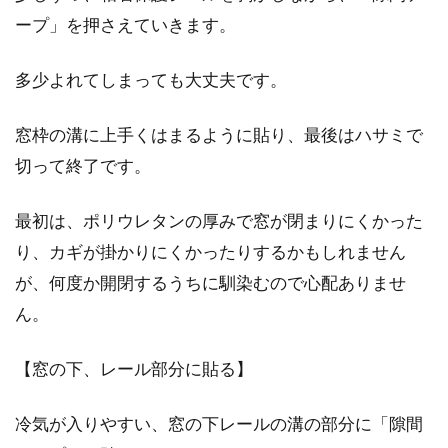
ープ」を押さえていきます。
多少よれてしまっても大丈夫です。
1LDKで子育てするなら！家具選びや
レイアウトを工夫しよう！
窓枠の溝に上手くはまるように貼り、最後はハサミで
切って終了です。
これから赤ちゃんが生まれる予定のあるご家庭
で、今1LDKに住んでいる場合、このまま子育て
できるかどう...
最初は、ポリウレタンの厚みで窓が閉まりにくかった
り、カギが掛かりにくかったりするかもしれません
が、何度か開閉するうちに馴染むので心配ありませ
ん。
【窓の下、レール部分に貼る】
冷気が入りやすい、窓の下レールの溝の部分に「隙間