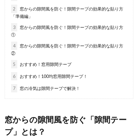
てくると...
2
窓からの隙間風を防ぐ！隙間テープの効果的な貼り方
「準備編」
3
窓からの隙間風を防ぐ！隙間テープの効果的な貼り方
窓のカーテンレールはDIYできる！
①
機能やデザインが豊富
4
窓からの隙間風を防ぐ！隙間テープの効果的な貼り方
②
新居の窓にカーテンレールを取り付けようとお
考えの方もいるでしょうまた、お使いのカーテ
5
おすすめ！窓用隙間テープ
ンレ...
6
おすすめ！100均窓用隙間テープ！
7
窓の冷気は隙間テープで解決！
防犯のために窓をロックするなら
100均グッズを活用しよう！
窓からの隙間風を防ぐ「隙間テー
現在、借り手がいなくて空いている部屋の、防
プ」とは？
犯は万全でしょうか？部屋の中には何もないか