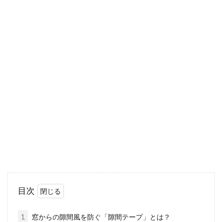
がないため...
賃貸一人暮らしの窓防犯対策には防
犯ブザーが効果的！
賃貸アパート・マンションは、大家さんの許可
を得ないと窓自体に手を加えることはできませ
ん。防犯対...
窓に日よけ対策をして快適に！100
均グッズではじめてみよう
目次
日差しの強い夏の日には、室内にも外の熱気が
こもりますよね。この熱気は、主に窓から入っ
1
窓からの隙間風を防ぐ「隙間テープ」とは？