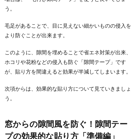
う。
毛足があることで、目に見えない細かいものの侵入を
1LDKで家族全員分の洋服などの荷物
より防ぐことが出来ます。
を収納するおすすめの方法
このように、隙間を埋めることで省エネ対策が出来、
マンションやアパートの1LDK物件はリビングが
ホコリや花粉などの侵入も防ぐ「隙間テープ」です
広く、単身者のみならず夫婦やファミリー世帯
に人気が...
が、貼り方を間違えると効果が半減してしまいます。
次項からは、効果的な貼り方について見ていきましょ
2LDKで3人暮らしは可能？配置に注
う。
意しながら家具を選ぼう
窓からの隙間風を防ぐ！隙間テー
家族3人で暮らすには、どのくらいの間取りが
理想なのかご存知ですか。例えば、現在夫婦で
プの効果的な貼り方「準備編」
2L...