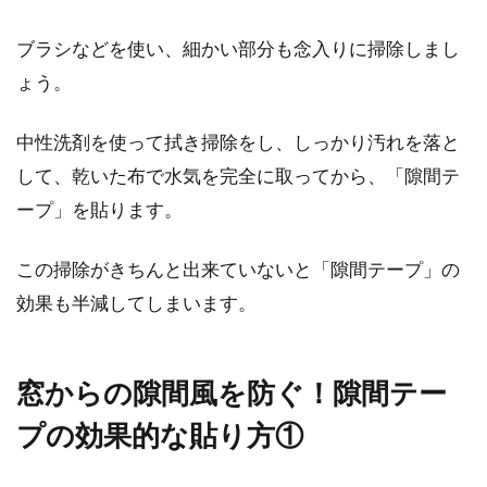
ブラシなどを使い、細かい部分も念入りに掃除しまし
ょう。
窓の転落事故を防ぎたい！子どもの
ための転落防止バーとは？
中性洗剤を使って拭き掃除をし、しっかり汚れを落と
して、乾いた布で水気を完全に取ってから、「隙間テ
暖かく過ごしやすい季節になってくると、爽や
ープ」を貼ります。
かな風を取り入れるために窓を開ける機会も多
くなりますよ...
この掃除がきちんと出来ていないと「隙間テープ」の
効果も半減してしまいます。
2DKで同棲を始めよう！より快適に
暮らせるレイアウトとは？
窓からの隙間風を防ぐ！隙間テー
同棲を始めようと考えたとき、2DKであれば居
プの効果的な貼り方①
室が2つあるので、十分ゆとりある生活がイメ
ージできる...