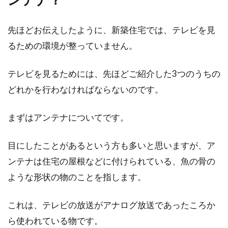
一人暮らしの部屋探しで、賃貸マンションの間
取りについて迷っている方も少なくないでしょ
う。もし...
先ほどお伝えしたように、新築住宅では、テレビを見
るための環境が整っていません。
新築の引き渡し後は近所への挨拶回
テレビを見るためには、先ほどご紹介した3つのうちの
り！ポイントを押さえよう
どれかを行わなければならないのです。
新築して引き渡しが完了したら、引っ越しや住
まずはアンテナについてです。
所変更などの手続きが必要となります。それら
に追われ...
目にしたことがあるという方も多いと思いますが、ア
ンテナは住宅の屋根などに付けられている、魚の骨の
ような形状の物のことを指します。
意外と高い！？賃貸アパートでの名
義変更にかかる費用相場
これは、テレビの放送がアナログ放送であったころか
ら使われている物です。
賃貸アパートに住んでいて、やむを得ない理由