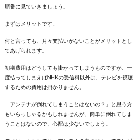
順番に見ていきましょう。
不動産業界では二世帯住宅のニーズが高まって
います。...
まずはメリットです。
何と言っても、月々支払いがないことがメリットとし
マンションの水漏れ原因は？早期対
てあげられます。
応で下の階への被害防止を
初期費用はどうしても掛かってしまうものですが、一
マンションで時々起こるトラブルの一つに、水
漏れがあります。その原因には様々なものがあ
度払ってしまえばNHKの受信料以外は、テレビを視聴
りま...
するための費用は掛かりません。
「アンテナが倒れてしまうことはないの？」と思う方
新築・リフォームするなら窓のデザ
もいらっしゃるかもしれませんが、簡単に倒れてしま
インの画像を要チェック！
うことはないので、心配は少ないでしょう。
新築やリフォームをする際に、家全体のデザイ