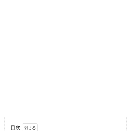
アパートを退去する際に、かかる退去費用に頭
を抱えてしまう方もいるのではないでしょう
か。ま...
アパートを解約！退去月の家賃は日
割りで計算してもらえる？
人生の節目などで、引っ越しを考える方は多い
でしょう。引っ越しに伴いさまざまな費用が発
生し、高...
新築の玄関をおしゃれに！画像を参
考に素敵な玄関を作ろう
目次