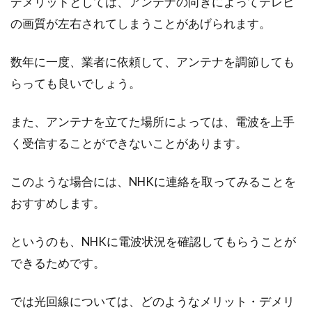
デメリットとしては、アンテナの向きによってテレビ
ンにこだわりたい方が増えています。その中で
の画質が左右されてしまうことがあげられます。
も「...
数年に一度、業者に依頼して、アンテナを調節しても
らっても良いでしょう。
一戸建てを買うなら知っておきたい
頭金の知識！平均金額は？
また、アンテナを立てた場所によっては、電波を上手
く受信することができないことがあります。
自分の収入源を増やすためには、定期預金など
に頼るだけではなく、投資をすることが有効で
このような場合には、NHKに連絡を取ってみることを
す。特に、...
おすすめします。
というのも、NHKに電波状況を確認してもらうことが
できるためです。
では光回線については、どのようなメリット・デメリ