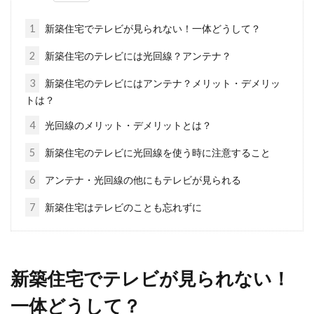
インターネット上では、おしゃれな住宅の画像
を見ることができるようになってきています。
1
新築住宅でテレビが見られない！一体どうして？
数ある画...
2
新築住宅のテレビには光回線？アンテナ？
3
新築住宅のテレビにはアンテナ？メリット・デメリッ
トは？
新築一戸建ての設備は何がおすす
め？人気設備上位をご紹介！
4
光回線のメリット・デメリットとは？
5
新築住宅のテレビに光回線を使う時に注意すること
新築一戸建ては人生における大きな買い物で
す。ですから、予算内でできるだけ理想を詰め
6
アンテナ・光回線の他にもテレビが見られる
込みたいも...
7
新築住宅はテレビのことも忘れずに
マンションをリノベーションして自
新築住宅でテレビが見られない！
分好みの間取りにしよう！
一体どうして？