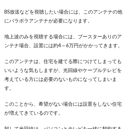
により名義変更を行うことがあります。しか
BS放送などを視聴したい場合には、このアンテナの他
し、いざ手...
にパラボラアンテナが必要になります。
地上波のみを視聴する場合には、ブースターありのア
新築住宅の電気工事の費用は？工事
ンテナ場合、設置には約4～6万円がかかってきます。
内容や費用の抑え方も解説
このアンテナは、住宅を建てる際につけてしまっても
念願のマイホームを新築する時、心配なのは建
いいような気もしますが、光回線やケーブルテレビを
物本体ばかりではありません。電気工事につい
ても気に...
考えている方には必要のないものになってしまいま
す。
このことから、希望がない場合には設置をしない住宅
満足のいく新築を！間取りの成功・
が増えてきているのです。
失敗例を参考にいい家造り
対して光回線は、パソコンとテレビを一緒に契約する
日常生活を送るうえで、「間取り」が自分たち