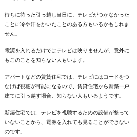
中古のマンションを購入するメリットとして、
新築時よりも購入価格が下がっているという点
待ちに待った引っ越し当日に、テレビがつかなかった
が挙げられま...
ことに冷や汗をかいたことのある方もいるかもしれま
せん。
マンションの宅配ボックスって便利
電源を入れるだけではテレビは映りませんが、意外に
なの？仕組みや使い方は？
もこのことを知らない人もいます。
近年、ネットショッピングの普及により、自宅
アパートなどの賃貸住宅では、テレビにはコードをつ
に荷物が配送される件数が増えています。欲し
いときに...
なげば視聴が可能になるので、賃貸住宅から新築一戸
建てに引っ越す場合、知らない人もいるようです。
新築住宅では、テレビを視聴するための設備が整って
マンションのハウスクリーニング費
いないことから、電源を入れても見ることができない
用相場！快適に暮らそう
のです。