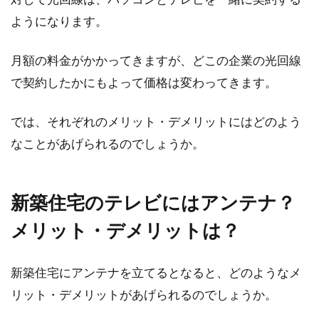
の生活スタイルに合っていないと不便な思いを
ようになります。
します。...
月額の料金がかかってきますが、どこの企業の光回線
で契約したかにもよって価格は変わってきます。
一人暮らしなら1LDKマンションの中
古物件購入がおすすめ！
では、それぞれのメリット・デメリットにはどのよう
なことがあげられるのでしょうか。
長く一人暮らしをしていると、賃貸マンション
は自分の資産として残ることがなく、もったい
ないと感じる...
新築住宅のテレビにはアンテナ？
メリット・デメリットは？
二世帯住宅の価格は、土地ありでも
新築住宅にアンテナを立てるとなると、どのようなメ
状況によって変わる！
リット・デメリットがあげられるのでしょうか。
近年、共働きが当たり前になった影響からか、