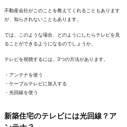
忙しく働いている人や掃除が苦手な人のお助け
サービス、ハウスクリーニング。特別な人をお
不動産会社がこのことを教えてくれることもあります
招きする...
が、知らされないこともあります。
では、このような場合、どのようにしたらテレビを見
新築住宅の壁紙を失敗しないため
ることができるようになるのでしょうか。
に！選び方のポイントとは？
テレビを視聴するには、3つの方法があります。
新築住宅の部屋で、大きな割合を占めるものの
中に壁紙があります。壁紙は部屋の雰囲気を大
・アンテナを使う
きく変え...
・ケーブルテレビに加入する
・光回線を使う
1LDKのマンションで快適な一人暮ら
し！賃貸探し中の方必見！
新築住宅のテレビには光回線？ア
ンテナ？