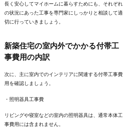
2LDKのマンションで暮らす！分譲と
長く安心してマイホームに暮らすためにも、それぞれ
分譲賃貸の違いとは？
の状況にあった工事を専門家にしっかりと相談して適
切に行っていきましょう。
2LDKの分譲マンションは、夫婦と子ども1～2
人の家族や、あえて子どもを持たないDINKSに
も人...
新築住宅の室内外でかかる付帯工
事費用の内訳
アパートの駐車場でのマナー！子供
次に、主に室内でのインテリアに関連する付帯工事費
が遊ぶとどうなる？
用を確認しましょう。
初めてアパートに住む場合には、駐車場での決
まり事を学ばなければいけません。そのアパー
・照明器具工事費
トにもよ...
リビングや寝室などの室内の照明器具は、通常本体工
事費用には含まれません。