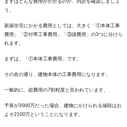
まずはどんな費用がかかるのか、内訳を確認しましょ
マンション火災保険！おすすめの補
う。
償など選ぶポイントとは？
新築住宅にかかる費用としては、大きく「①本体工事
一戸建てを購入した際には、「火災保険」が必
費用」「②付帯工事費用」「③諸費用」の3つに分けら
ず検討事項に入ることでしょう。しかし、分譲
マン...
れます。
まずは、「①本体工事費用」です。
マンションの売却を成功するための
その名の通り、建物本体の工事費用になります。
簡単なコツを解説！
一般的に、総費用の7割程度と言われています。
マンションを売却する際は、「より高く」「よ
り早く」と好条件で売却したいと考えるもので
す。買主は...
予算が3000万だった場合、建物にかけられる値段はお
よそ2100万ということになります。