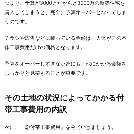
つまり、予算が3000万だからと3000万の新築住宅を
一戸建て用の宅配ボックスはどんな
購入してしまうと、完全に予算オーバーとなってしま
もの？価格はどのくらい？
うのです。
新築のマンションに設置されていることの多い
宅配ボックスですが、近年では一戸建て用の宅
チラシや広告などに載っている金額は、大体がこの本
配ボックスも...
体工事費用だけの価格となります。
予算をオーバーしすぎない為にも、他にかかる金額を
子育て世代が木造アパートに住む際
しっかりと見積もることが重要です。
の注意点！子供の騒音対策
その土地の状況によってかかる付
子育て世代の方で木造アパートにお住まいの
方、または木造アパートへの引っ越しを予定し
帯工事費用の内訳
ている方は多く...
次に、「②付帯工事費用」をみていきましょう。