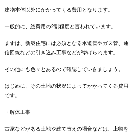
一戸建て賃貸のオーナーを目指す方
建物本体以外にかかってくる費用となります。
必見！メリットとリスク
一般的に、総費用の2割程度と言われています。
居住者のいない一戸建てを所持している方もい
るのではないでしょうか。その一戸建てに人が
まずは、新築住宅には必須となる水道管やガス管、通
住める設...
信回線などの引き込み工事などが挙げられます。
その他にも色々とあるので確認していきましょう。
新築の照明で後悔しないために！照
明における失敗例をご紹介
はじめに、その土地の状況によってかかってくる費用
です。
家を新築する際には、予算に合わせた間取りや
オプションなど、考えなければならない要素が
たくさんあり...
・解体工事
古家などがある土地や建て替えの場合などは、上物を