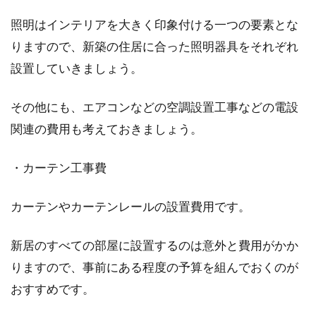
アパートの騒音で休めない！防音対
照明はインテリアを大きく印象付ける一つの要素とな
策（天井）を考えてみよう
りますので、新築の住居に合った照明器具をそれぞれ
アパートの天井からドカドカ、コツコツと音が
設置していきましょう。
聞こえてきて、自宅なのにくつろげないとイラ
イラしてしま...
その他にも、エアコンなどの空調設置工事などの電設
関連の費用も考えておきましょう。
マンションの専用庭では何ができ
・カーテン工事費
る？おすすめの使い方！
カーテンやカーテンレールの設置費用です。
マンションの専用庭とは、1階の住居のみに付
いている庭のことです。1階でもバルコニーに
新居のすべての部屋に設置するのは意外と費用がかか
なってい...
りますので、事前にある程度の予算を組んでおくのが
おすすめです。