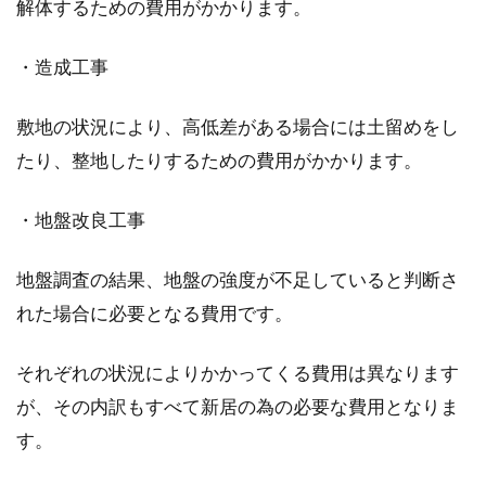
解体するための費用がかかります。
アパートを契約したいけど保証人が
いない！契約するには？
・造成工事
アパートの賃貸契約を結ぶ際、保証人が必要に
敷地の状況により、高低差がある場合には土留めをし
なるケースがほとんどです。しかし、中にはさ
まざまな...
たり、整地したりするための費用がかかります。
・地盤改良工事
マンションでペットと暮らしたい！
地盤調査の結果、地盤の強度が不足していると判断さ
飼いやすいペットとは？
れた場合に必要となる費用です。
日本のペット関連市場は成長を続けてきてい
て、ペットへの関心の高さが伺えます。これか
それぞれの状況によりかかってくる費用は異なります
らペットを...
が、その内訳もすべて新居の為の必要な費用となりま
す。