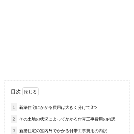
マンションをリフォームしてシステ
ムキッチンを新しく！
理想のキッチンを実現させるために、リフォー
ムを考えているという方は多いでしょう。使い
やす...
マンション管理人って具体的にはど
んな仕事？その給料は？
目次
定年後の年配者の方が就くイメージのあるマン
ション管理人ですが、最近では40～50代の働き
1
新築住宅にかかる費用は大きく分けて3つ！
盛りの方や、...
2
その土地の状況によってかかる付帯工事費用の内訳
3
新築住宅の室内外でかかる付帯工事費用の内訳