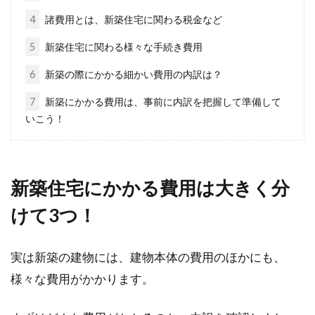
「マンション」と「一戸建て」結局
4
諸費用とは、新築住宅に関わる税金など
どっちを購入すべきなの？
5
新築住宅に関わる様々な手続き費用
「マンションと一戸建て、どっちを購入するか
6
新築の際にかかる細かい費用の内訳は？
迷っている」という方は、多くいらっしゃるは
7
新築にかかる費用は、事前に内訳を把握して準備して
ずです。...
いこう！
マンションのオートロックの種類と
新築住宅にかかる費用は大きく分
開け方！困った時の対処法
けて3つ！
マンションにオートロックが備わっていると、
守られている安心感が得られるものです。しか
実は新築の建物には、建物本体の費用のほかにも、
し、いく...
様々な費用がかかります。