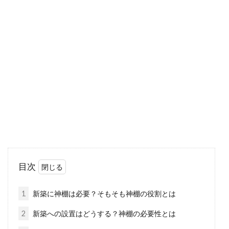
新築時の引っ越しにはお金がかか
る！？費用はどれくらい？
待ちに待ったマイホームが完成した後に、待ち
受けている大仕事が引っ越しです。引っ越しは
荷物の梱...
アパートの駐車場契約に必要な書
類・料金とは？流れを紹介
目次
車を所持している方は、アパート物件にある駐
車場、もしくはお近くの月極め駐車場を契約す
1
新築に神棚は必要？そもそも神棚の役割とは
ることになる...
2
新築への設置はどうする？神棚の必要性とは