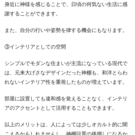
身近に神様を感じることで、日頃の何気ない生活に感
アパート探しから音をチェック！ど
謝することができます。
れくらい音が気になる？
また、自分の行いや姿勢を律する機会にもなります。
アパートなどの集合住宅では、避けられないの
が音問題です。隣の人の音も気になりますし、
③インテリアとしての空間
自分がど...
シンプルでモダンな住まいが主流になっている現代で
は、元来大げさなデザインだった神棚も、和洋とらわ
新築時には近所に挨拶が必要！？ど
れないインテリア性を重視したものが増えています。
こまで挨拶すればいいの？
部屋に設置しても違和感を覚えることなく、インテリ
新築で家を建てるのは、一生のうちにそう何度
もあることではありません。楽しみな反面、悩
アのアクセントとして活用することもできます。
んでしま...
以上のメリットは、人によっては少しオカルト的に聞
こえるかもしれませんし、神棚設置の後押しになるか