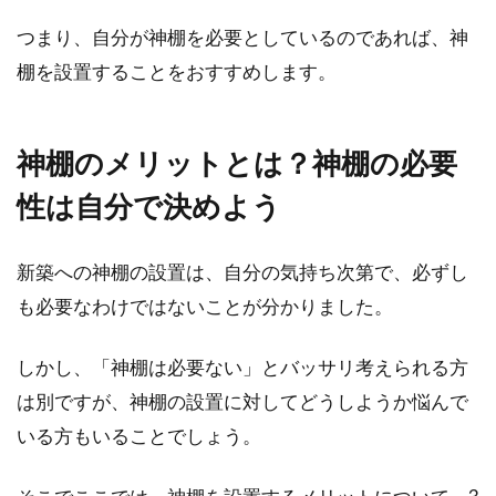
マンションで掃除機は朝何時から夜
つまり、自分が神棚を必要としているのであれば、神
何時までかけて良いの？
棚を設置することをおすすめします。
マンションにお住まいの場合、掃除機をかける
ときは少々気を使いますね。上下階の方や、お
神棚のメリットとは？神棚の必要
隣の方か...
性は自分で決めよう
新築への神棚の設置は、自分の気持ち次第で、必ずし
マンションの中古物件を神奈川で購
も必要なわけではないことが分かりました。
入する場合のおすすめ地域
しかし、「神棚は必要ない」とバッサリ考えられる方
マイホームを神奈川で購入することを検討する
場合、「一戸建てではなくマンションを」とい
は別ですが、神棚の設置に対してどうしようか悩んで
う方も多いの...
いる方もいることでしょう。