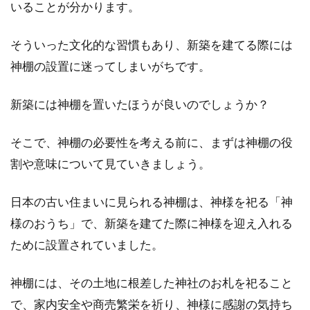
いることが分かります。
マンションを売るなら効率良く！値
そういった文化的な習慣もあり、新築を建てる際には
段を左右するポイントとは
神棚の設置に迷ってしまいがちです。
マンションを所有している方の中には、それを
売ることを考えている方もいるでしょう。売る
新築には神棚を置いたほうが良いのでしょうか？
とな...
そこで、神棚の必要性を考える前に、まずは神棚の役
割や意味について見ていきましょう。
マンションを購入したい！キッチン
の種類・収納力がポイント
日本の古い住まいに見られる神棚は、神様を祀る「神
様のおうち」で、新築を建てた際に神様を迎え入れる
キッチンが狭くて片付けきれずに、料理を作っ
ために設置されていました。
てもSNS映えする写真が撮れなかった、という
方は、マイ...
神棚には、その土地に根差した神社のお札を祀ること
で、家内安全や商売繁栄を祈り、神様に感謝の気持ち