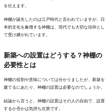
を伝えます。
新築への引越しや引き渡しに適した
日取りってあるの？
神棚が誕生したのは江戸時代と言われていますが、日
本的文化を象徴する神棚は、現代でも大切な信仰とし
いざ、新築へ引越しや引き渡しとなったとき、
て受け継がれています。
多くの方が日取りを気にするのではないでしょ
うか。一...
新築への設置はどうする？神棚の
必要性とは
マンション暮らしを東京で！条件に
合う賃貸物件を探そう！
神棚の役割や意味については分かりましたが、新築を
東京で賃貸マンションを探すとき、通勤・通学
建てるにあたり、神棚の設置は必要なのでしょうか。
に合わせて物件を探すことが多いのではないで
しょうか。...
結論から言うと、神棚の設置はその人の自由で、設置
するか否かは気持ち次第です。