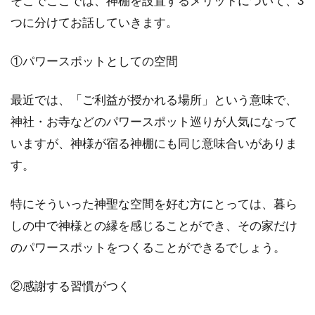
そこでここでは、神棚を設置するメリットについて、3
いざ転勤！家具付きマンションの賃
つに分けてお話していきます。
貸を選んで福岡の魅力満喫
①パワースポットとしての空間
福岡に転勤することが決まり、暗い気持ちでア
パートを探している人もいるかもしれません。
最近では、「ご利益が授かれる場所」という意味で、
しか...
神社・お寺などのパワースポット巡りが人気になって
いますが、神様が宿る神棚にも同じ意味合いがありま
す。
新築分譲住宅の特徴は？他にどのよ
うな種類の戸建てがある？
特にそういった神聖な空間を好む方にとっては、暮ら
しの中で神様との縁を感じることができ、その家だけ
マイホームを購入するときは、注文住宅や分譲
のパワースポットをつくることができるでしょう。
住宅、建売住宅、中古住宅など、選択肢がいろ
いろあります...
②感謝する習慣がつく