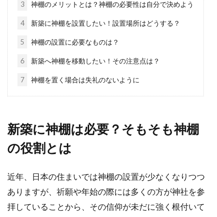
3
神棚のメリットとは？神棚の必要性は自分で決めよう
マンションの駐車場にも種類が！機
4
新築に神棚を設置したい！設置場所はどうする？
械式を選ぶときのポイント
5
神棚の設置に必要なものは？
分譲マンションを検討している場合、選ぶポイ
6
新築へ神棚を移動したい！その注意点は？
ントのひとつにとして「駐車場」にも注目して
7
神棚を置く場合は失礼のないように
みてはいかが...
2LDKのマンションを東京で選ぶなら
新築に神棚は必要？そもそも神棚
住みやすい街で検討しよう
の役割とは
2LDKのマンションを東京で探す場合、住みやす
近年、日本の住まいでは神棚の設置が少なくなりつつ
い街であるかどうかも大事でしょう。2LDK
は、...
ありますが、祈願や年始の際には多くの方が神社を参
拝していることから、その信仰が未だに強く根付いて