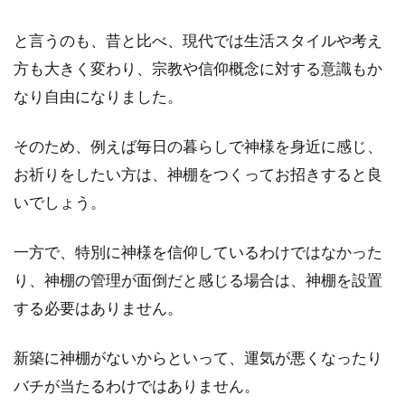
一戸建て？マンション？住みやすい
と言うのも、昔と比べ、現代では生活スタイルや考え
のはどちらかを徹底比較
方も大きく変わり、宗教や信仰概念に対する意識もか
なり自由になりました。
住まいを決めるとき、一戸建てにするかマンシ
ョンにするかは大きな決断になります。特徴が
そのため、例えば毎日の暮らしで神様を身近に感じ、
異なるた...
お祈りをしたい方は、神棚をつくってお招きすると良
いでしょう。
新築建売住宅にオプションは付ける
一方で、特別に神様を信仰しているわけではなかった
べき！費用はどのくらい？
り、神棚の管理が面倒だと感じる場合は、神棚を設置
マイホームの購入方法は、新築建売住宅を購入
する必要はありません。
することも一つの手段です。すでに完成した家
を購入す...
新築に神棚がないからといって、運気が悪くなったり
バチが当たるわけではありません。