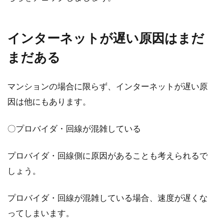
いた…」...
インターネットが遅い原因はまだ
新築なのに結露するのは欠陥！？考
まだある
えられる結露の原因とは？
マンションの場合に限らず、インターネットが遅い原
念願の一戸建てが完成し、入居したときに「結
因は他にもあります。
露で窓がびしゃびしゃ…」なんてことになって
いたら、本当...
〇プロバイダ・回線が混雑している
プロバイダ・回線側に原因があることも考えられるで
憧れのマイホーム！新築か中古一戸
しょう。
建てを東京で購入したい！
プロバイダ・回線が混雑している場合、速度が遅くな
一戸建てとなると、土地と家の購入となります
ってしまいます。
から、高価な買い物になりますね。特に、東京