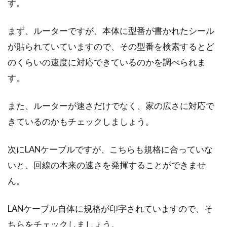
す。
て賃貸物...
まず、ルーターですが、本体に型番が書かれたシール
が貼られていていますので、その型番を検索するとど
中古マンション購入の決め手は配
のくらいの速度に対応できているのかを調べられま
管？寿命に関わるその重要性
す。
中古マンションを購入する場合、重要なことと
また、ルーターが速さだけでなく、家の広さに対応で
して配管に関する確認があります。その中古マ
きているのかもチェックしましょう。
ンション...
次にLANケーブルですが、こちらも規格に合っていな
いと、回線の本来の速さを発揮することができませ
アパートのベランダでバーベキュー
ん。
はダメ！子供にも教えよう
LANケーブル自体に規格が印字されていますので、そ
「外が騒がしいと思って窓から見てみたら、ベ
ランダで和気あいあいとバーベキューをやって
ちらをチェックしましょう。