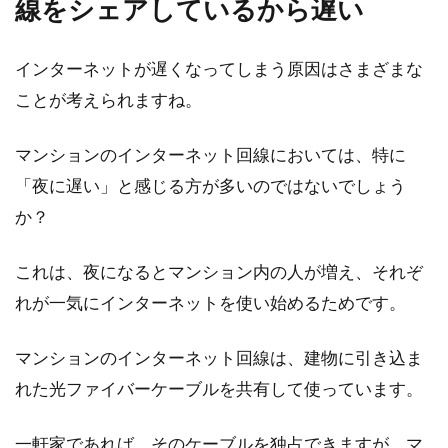
線をシェアしているから遅い
具の...
インターネットが遅くなってしまう原因はさまざまな
ことが考えられますね。
マンション（不動産）の名義変更手
続きについて知ろう！
マンションのインターネット回線においては、特に
「夜に遅い」と感じる方が多いのではないでしょう
マンションの名義変更をする際には、どのよう
な手続きが必要になるのでしょうか。売買、相
か？
続、...
これは、夜になるとマンション内の人が増え、それぞ
れが一気にインターネットを使い始めるためです。
マンションのインターネット回線は、建物に引き込ま
れた光ファイバーケーブルを共有して使っています。
一軒家であれば、そのケーブルを独占できますが、マ