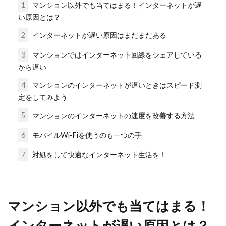
1
マンション以外でも当てはまる！インターネットが遅
でしょう。...
い原因とは？
2
インターネットが遅い原因はまだまだある
3
マンションではインターネット回線をシェアしている
賃貸アパートの更新料！金額交渉は
から遅い
できる？できない？
4
マンションのインターネットが遅いときはスピード測
定をしてみよう
アパートなどの賃貸物件では、「更新料」が発
生する場合が多くあります。「アパートの更新
5
マンションのインターネットの速度を改善する方法
手続き」...
6
モバイルWi-Fiを使うのも一つの手
7
対処をして快適なインターネット生活を！
マンションの住人でもゲストルーム
の使用料はかかるの？
マンション以外でも当てはまる！
お住まいのマンションにゲストルームが備わっ
インターネットが遅い原因とは？
ている方もいることでしょう。両親や友人が遊