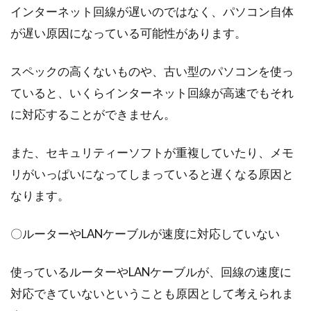
インターネット回線が遅いのではなく、パソコン自体
か。しかし...
が遅い原因になっている可能性があります。
スペックの高くないものや、古い型のパソコンを使っ
マンションにロフトを！リフォーム
ていると、いくらインターネット回線が高速でもそれ
具体例からプランを練ろう
に対応することができません。
お住まいのマンション、広さは足りています
また、セキュリティーソフトが重複していたり、メモ
か？マンションは一戸建てとは違い、自由に増
築すること...
リがいっぱいになってしまっていると遅くなる原因と
なります。
賃貸アパートの原状回復義務とは
〇ルーターやLANケーブルが速度に対応していない
何？壁に画鋲を刺すのはOK？
使っているルーターやLANケーブルが、回線の速度に
賃貸アパートを借りる際は、原状回復義務につ
対応できていないということも原因として考えられま
いて知っておく必要があります。しかし、初め