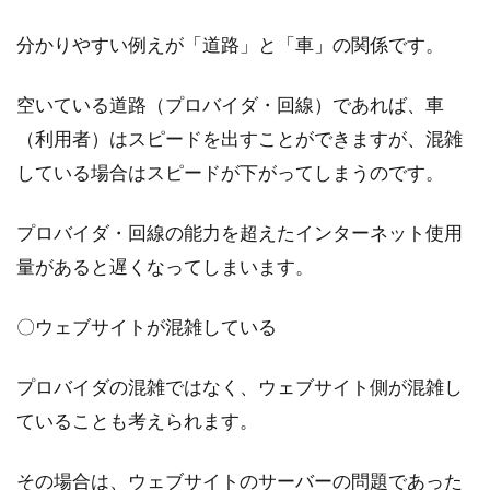
都内...
分かりやすい例えが「道路」と「車」の関係です。
空いている道路（プロバイダ・回線）であれば、車
分譲と賃貸の見分け方とは？人気の
（利用者）はスピードを出すことができますが、混雑
分譲賃貸マンションも紹介
している場合はスピードが下がってしまうのです。
マンションは大きく分けると「分譲マンショ
プロバイダ・回線の能力を超えたインターネット使用
ン」「賃貸マンション」の二種類に分類されま
す。また、...
量があると遅くなってしまいます。
〇ウェブサイトが混雑している
アパートの隣人の騒音がひどい！騒
プロバイダの混雑ではなく、ウェブサイト側が混雑し
音の対処法と注意点
ていることも考えられます。
アパートなどの集合住宅に住んでいると、隣人
の騒音問題に悩むことがあるかもしれません。
その場合は、ウェブサイトのサーバーの問題であった