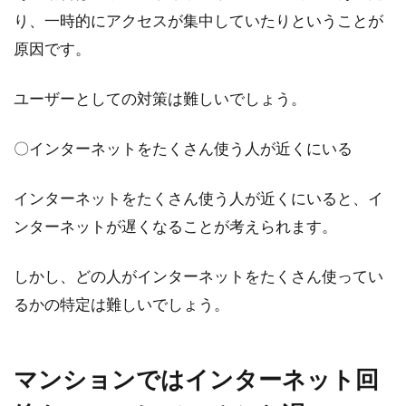
直接...
り、一時的にアクセスが集中していたりということが
原因です。
マンションは売るべきか貸すべき
ユーザーとしての対策は難しいでしょう。
か？賢い不動産投資とは
〇インターネットをたくさん使う人が近くにいる
マンションなどの不動産は、利益率の高い投資
資産として知られています。初期費用のかかる
インターネットをたくさん使う人が近くにいると、イ
1棟マン...
ンターネットが遅くなることが考えられます。
しかし、どの人がインターネットをたくさん使ってい
お悩み解決！マンションのリビン
るかの特定は難しいでしょう。
グ・レイアウトの基本
マンションのリビングにはさまざまな形があり
マンションではインターネット回
ます。縦型や横型など、部屋の形状によって家