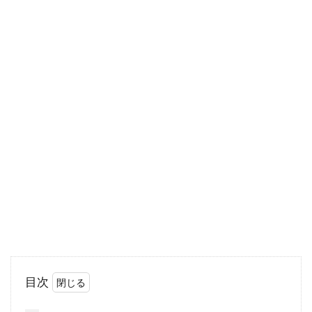
の生活スタイルに合っていないと不便な思いを
します。...
アパートの住人トラブル！学生の騒
音にはどう対処するべき？
アパートの住人トラブルでよくあるのが騒音ト
ラブルです。しかし、実は、学生が騒音の原因
となって...
アパートの名義変更を行いたい！そ
の際手数料はかかるの？
目次
賃貸アパートの契約期間内に、名義変更を行わ
なくてはならないケースに遭遇することもある