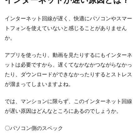
びに...
インターネット回線が遅く、快適にパソコンやスマー
トフォンを使えていないと感じることがありません
アパートを解約！退去月の家賃は日
か。
割りで計算してもらえる？
アプリを使ったり、動画を見たりするにもインターネ
人生の節目などで、引っ越しを考える方は多い
ットは必要ですから、遅くてなかなかつながらなかっ
でしょう。引っ越しに伴いさまざまな費用が発
たり、ダウンロードができなかったりするとストレス
生し、高...
が溜まってしまいますよね。
では、マンションに限らず、このインターネット回線
マンションを買うなら中古がおすす
が遅い原因はどんなところにあるのでしょうか。
め？購入する際は注意点も
〇パソコン側のスペック
日本でマイホームを購入すると言うと、多くの
人が新築を思い浮かべるのではないでしょう